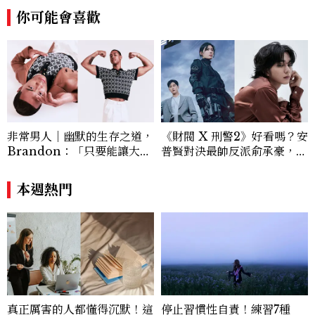
你可能會喜歡
非常男人｜幽默的生存之道，
《財閥 X 刑警2》好看嗎？安
Brandon：「只要能讓大家
普賢對決最帥反派俞承豪，鄭
笑，我們就有機會玩在一起，
恩彩接棒女主，開專機、刷黑
讓敵人成為朋友。」
卡，用錢輾壓罪犯的陳利手回
本週熱門
來了，這次能玩多大？
真正厲害的人都懂得沉默！這
停止習慣性自責！練習7種