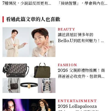
7種情況，少說話反而更有力
「接納智慧」，學會與內在匱
量
乏感溫柔和解
看過此篇文章的人也喜歡
BEAUTY
讓池昌旭訂情多年的
Bello.U到底有何魅力！揭
密男神發光乳霜～「肽光透
亮緊緻霜」如何打造日不落
的透亮肌，熬夜拍戲不顯疲
倦感，超神！
FASHION
2026 父親節禮物推薦！商
務爸爸必收皮件、包款與鞋
履一次看
ENTERTAINMENT
2026 Lollapalooza