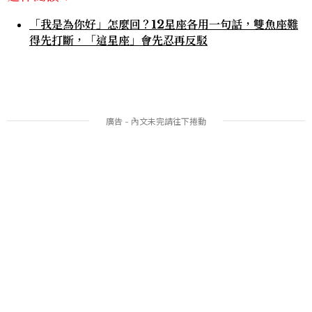
「我是為你好」怎麼回？12星座各用一句話，雙魚座難
得先打斷，「這星座」會先忍再反駁