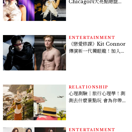
Chicago四大亮點總盤
點， JENNIE、 CORTIS
登台，K-POP擄獲全球！
ENTERTAINMENT
《戀愛修課》Kit Connor
傳演新一代獨眼龍！加入新
版《X戰警》，可望搭檔
Sadie Sink
RELATIONSHIP
心理測驗｜旅行心理學！測
測去什麼景點玩 會為你帶來
好運
ENTERTAINMENT