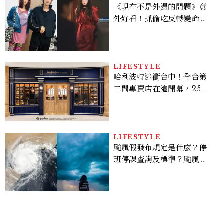
《現在不是外遇的問題》意
外好看！抓偷吃反轉變命
案？金憓秀傳奇美腿被讚
爆、金智勳大秀腹肌，曹汝
貞雙影后飆戲，線上看7大
看點懶人包
LIFESTYLE
哈利波特迷衝台中！全台第
二間專賣店在這開幕，25週
年限定周邊、托特包太值得
入手
LIFESTYLE
颱風假發布規定是什麼？停
班停課查詢及標準？颱風假
有薪水嗎、可否拒絕上班？