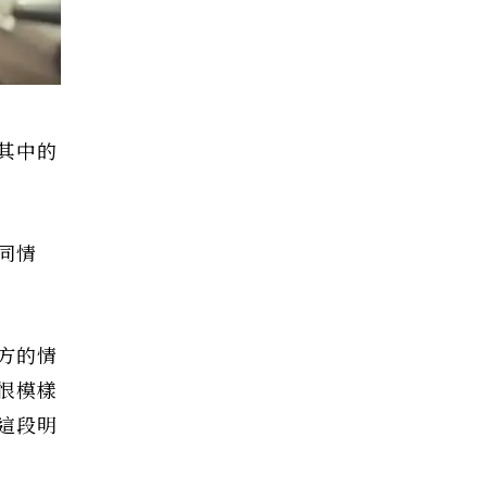
其中的
同情
方的情
恨模樣
這段明