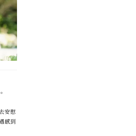
。
去安慰
遇感到