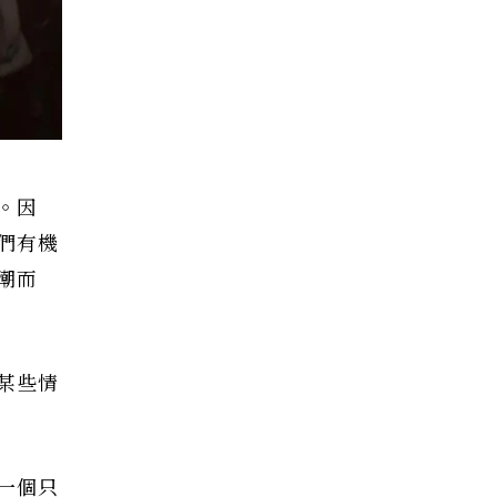
。因
們有機
潮而
某些情
一個只