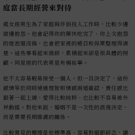
庭當長期經營來對待
處女座男生為了家庭與伴侶投入工作時，比較少邊
做邊抱怨。他會記得你的藥快吃完了、你上次抱怨
的燈泡還沒換，也會把家裡的帳目和保單整理得清
楚。這些事看起來瑣碎，累積起來卻是很具體的照
顧。同星座的代表男星有楊祐寧。
他不太容易輕易接受一個人。但一旦決定了，這份
感情等於同時通過理智和情感兩道確認，責任感也
跟著一起上線，愛得比較純粹、也比較不容易被外
界動搖。對他來說，婚姻不是一次性的浪漫決定，
而是需要長期維護的關係。
比較常見的摩擦是他標準高、容易對細節碎念，讓