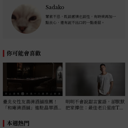
Sadako
葷素不忌，既談感情也談性，有時候再加一
點良心，還有說不出口的一點委屈。
你可能會喜歡
臺北女性友善清酒舖推薦！
明明不會說甜言蜜語，卻默默
「和庵清酒舖」進駐晶華酒
把家撐住：最佳老公星座TO
店：首創五行心情選酒、單杯
P4，摩羯座踏實不易分心，
180元起輕鬆微醺
這星座最讓人安心
本週熱門