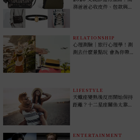
務爸爸必收皮件、包款與鞋
履一次看
RELATIONSHIP
心理測驗｜旅行心理學！測
測去什麼景點玩 會為你帶來
好運
LIFESTYLE
天蠍座變熟後反而開始保持
距離？十二星座關係太靠近
時最怕發生的事，「這星
座」一有壓力就先躲起來
ENTERTAINMENT