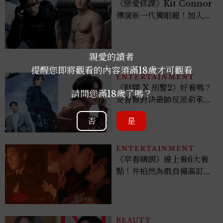
《戀愛修課》Kit Connor
傳演新一代獨眼龍！加入新
版《X戰警》，可望搭檔
Sadie Sink
親愛的讀者
提醒您即將觀看的內容須滿18歲才可觀看
ENTERTAINMENT
《財閥 X 刑警2》好看嗎？
請問您滿18歲了嗎？
安普賢對決最帥反派俞承
豪，鄭恩彩接棒女主，開專
否
是
機、刷黑卡，用錢輾壓罪犯
的陳利手回來了，這次能玩
多大？
ENTERTAINMENT
《早春晴朗》線上看6大看
點！井柏然為戲自備高訂，
孫千苦等地下戀轉正，雨夜
激吻獲讚慾感天花板
BEAUTY