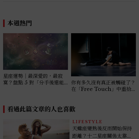
星座運勢｜最深愛的，最寂
寞？盤點 5 對「分手後還能
你有多久沒有真正被觸碰了？
做朋友」的星座組合
在「Free Touch」中重拾
身體的自由與邊界
看過此篇文章的人也喜歡
LIFESTYLE
天蠍座變熟後反而開始保持
距離？十二星座關係太靠近
時最怕發生的事，「這星
座」一有壓力就先躲起來
BEAUTY