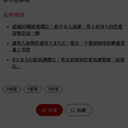
愉快體驗喔！
延伸閱讀：
超過10種做愛體位！最令女人高潮、男人更持久的性愛
姿勢是這一個
讓男人加強性愛持久4方法！還有，不要把硬度和興奮度
畫上等號
3大女人G點高潮體位！男女想增加性愛高潮要練「這部
位」
#做愛
#愛愛
#性愛
分享
收藏