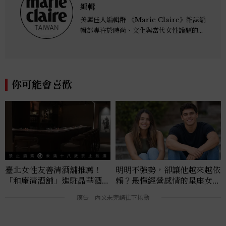
編輯
美麗佳人編輯群 《Marie Claire》雜誌編
輯部專注於時尚、文化與當代女性議題的深
度呈現，致力打造兼具風格與觀點的內容敘
事。 團隊擅長核心議題企劃、內容策展與
跨平台整合，長期關注國際時代脈動與社會
趨勢，從文化觀察出發，挖掘具有啟發性的
你可能會喜歡
女性故事與價值觀；同時以細膩的美學語言
與敘事張力，轉化為兼具視覺風格與思想深
度的內容。 《Marie Claire》始終以敏銳
視角與編輯直覺，引領讀者探索女性多元面
貌與生活品味風格的無限可能。
臺北女性友善清酒舖推薦！
明明不強勢，卻讓他越來越依
「和庵清酒舖」進駐晶華酒
賴？最懂經營感情的星座女T
店：首創五行心情選酒、單杯
OP5：水瓶座靠理性溝通，
180元起輕鬆微醺
這星座最懂給安全感
本週熱門