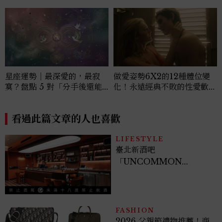
星座運勢｜最深愛的，最寂
做愛姿勢6X2的12種體位變
寞？盤點 5 對「分手後還能
化！永遠經典不敗的性愛歡愉
做朋友」的星座組合
首選
看過此篇文章的人也喜歡
LIFESTYLE
臺北新酒吧
「UNCOMMON
Taipei」開幕！曼谷、新
加坡酒吧人聯手打造成熟大
人專屬夜生活
FASHION
2026 父親節禮物推薦！商