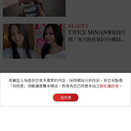
TWICE MINA保養秘訣公
開！每天睡前留10分鐘ME
TIME、定期皮拉提斯，6
個日常習慣養出牛奶肌
RELATIONSHIP
心理測驗｜旅行心理學！測
測去什麼景點玩 會為你帶來
好運
FASHION
美麗佳人為提供您更多優質的內容，採用網站分析技術。若您未點選
2026 父親節禮物推薦！商
「我同意」而繼續瀏覽本網站，則視為您已同意本站之
隱私權政策
。
務爸爸必收皮件、包款與鞋
我同意
履一次看
LIFESTYLE
臺北新酒吧