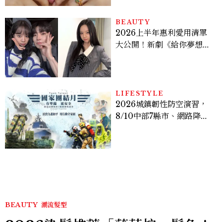
BEAUTY
2026上半年惠利愛用清單
大公開！新劇《給你夢想》
美出新高度，10款保養、香
水、護髮同款一次看
LIFESTYLE
2026城鎮韌性防空演習，
8/10中部7縣市、網路降速
時間、NCC規則、可以出
門嗎？罰款懶人包
BEAUTY
潮流髮型