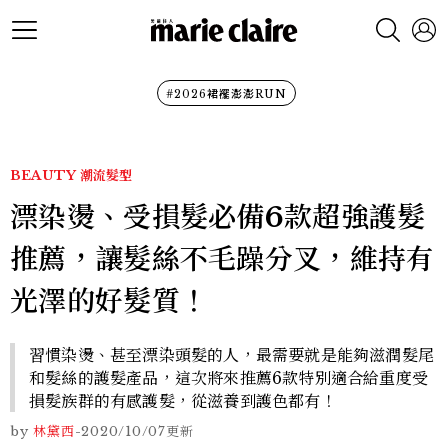
#2026裙襬澎澎RUN
BEAUTY
潮流髮型
漂染燙、受損髮必備6款超強護髮
推薦，讓髮絲不毛躁分叉，維持有
光澤的好髮質！
習慣染燙、甚至漂染頭髮的人，最需要就是能夠滋潤髮尾
和髮絲的護髮產品，這次將來推薦6款特別適合給重度受
損髮族群的有感護髮，從滋養到護色都有！
by
林黛西
-
2020/10/07
更新