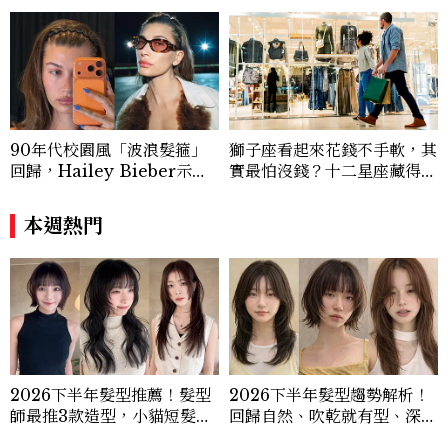
90年代校園風「波浪髮箍」
獅子座看起來花錢不手軟，其
回歸，Hailey Bieber示範
實最怕沒錢？十二星座藏得最
如何戴得時髦：這款Miu Mi
深的金錢焦慮，「這星座」比
u髮箍未開賣先爆紅！
價半天，最後卻買最貴的
本週熱門
2026下半年髮型推薦！髮型
2026下半年髮型趨勢解析！
師最推3款造型，小貓短髮、
回歸自然、吹乾就有型、深髮
高層次剪、赫西燙都上榜
色回歸，髮型師揭3大流行方