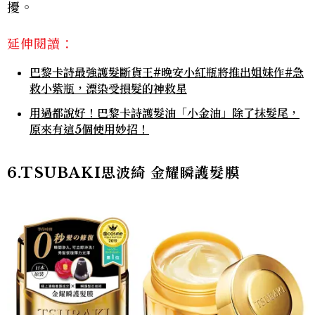
擾。
延伸閱讀：
巴黎卡詩最強護髮斷貨王#晚安小紅瓶將推出姐妹作#急
救小紫瓶，漂染受損髮的神救星
用過都說好！巴黎卡詩護髮油「小金油」除了抹髮尾，
原來有這5個使用妙招！
6.TSUBAKI思波綺 金耀瞬護髮膜