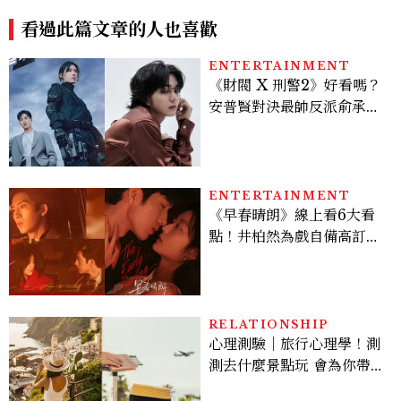
向
看過此篇文章的人也喜歡
ENTERTAINMENT
《財閥 X 刑警2》好看嗎？
安普賢對決最帥反派俞承
豪，鄭恩彩接棒女主，開專
機、刷黑卡，用錢輾壓罪犯
的陳利手回來了，這次能玩
多大？
ENTERTAINMENT
《早春晴朗》線上看6大看
點！井柏然為戲自備高訂，
孫千苦等地下戀轉正，雨夜
激吻獲讚慾感天花板
RELATIONSHIP
心理測驗｜旅行心理學！測
測去什麼景點玩 會為你帶來
好運