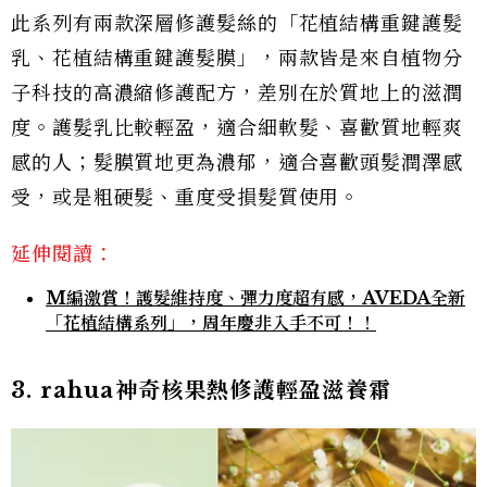
此系列有兩款深層修護髮絲的「花植結構重鍵護髮
乳、花植結構重鍵護髮膜」，兩款皆是來自植物分
子科技的高濃縮修護配方，差別在於質地上的滋潤
度。護髮乳比較輕盈，適合細軟髮、喜歡質地輕爽
感的人；髮膜質地更為濃郁，適合喜歡頭髮潤澤感
受，或是粗硬髮、重度受損髮質使用。
延伸閱讀：
M編激賞！護髮維持度、彈力度超有感，AVEDA全新
「花植結構系列」，周年慶非入手不可！！
3. rahua神奇核果熱修護輕盈滋養霜