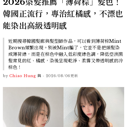
2026染髮推薦「薄荷棕」髮色！
韓國正流行，專治紅橘感，不漂也
能染出高級透明感
近期搜尋韓國髮廊與髮型師作品，可以看到薄荷棕Mint
Brown頻繁出現。別被Mint騙了，它並不是把頭髮染
成薄荷綠，而是在棕色中融入低彩度綠色調，降低亞洲黑
髮常見的紅、橘感，染後呈現乾淨、柔霧又帶透明感的冷
棕色！
by
Chiao Hung
與
-
2026/08/06
更新