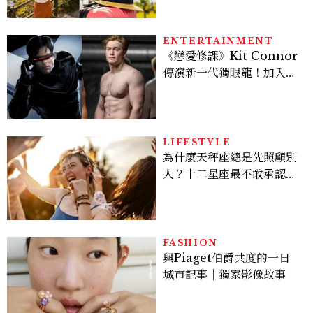
ENTERTAINMENT
《戀愛修課》Kit Connor
傳演新一代獨眼龍！加入新
版《X戰警》，可望搭檔
Sadie Sink
LIFESTYLE
為什麼天秤座總是先照顧別
人？十二星座最不敢承認的
一句話，「這星座」嘴上說
沒差，回家之後想很久
FASHION
與Piaget伯爵共度的一日
城市記事｜獨家影像故事