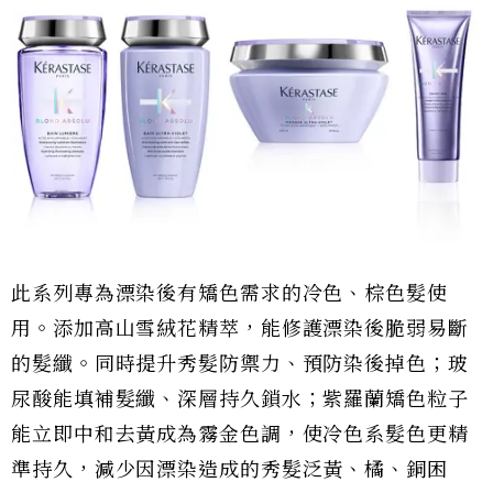
此系列專為漂染後有矯色需求的冷色、棕色髮使
用。添加高山雪絨花精萃，能修護漂染後脆弱易斷
的髮纖。同時提升秀髮防禦力、預防染後掉色；玻
尿酸能填補髮纖、深層持久鎖水；紫羅蘭矯色粒子
能立即中和去黃成為霧金色調，使冷色系髮色更精
準持久，減少因漂染造成的秀髮泛黃、橘、銅困