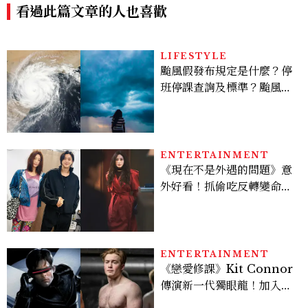
看過此篇文章的人也喜歡
LIFESTYLE
颱風假發布規定是什麼？停
班停課查詢及標準？颱風假
有薪水嗎、可否拒絕上班？
ENTERTAINMENT
《現在不是外遇的問題》意
外好看！抓偷吃反轉變命
案？金憓秀傳奇美腿被讚
爆、金智勳大秀腹肌，曹汝
貞雙影后飆戲，線上看7大
看點懶人包
ENTERTAINMENT
《戀愛修課》Kit Connor
傳演新一代獨眼龍！加入新
版《X戰警》，可望搭檔