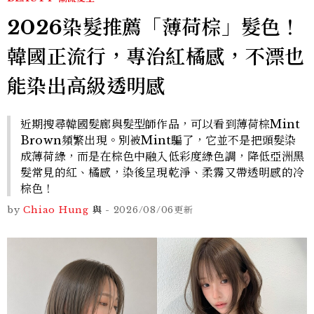
2026染髮推薦「薄荷棕」髮色！
韓國正流行，專治紅橘感，不漂也
能染出高級透明感
近期搜尋韓國髮廊與髮型師作品，可以看到薄荷棕Mint
Brown頻繁出現。別被Mint騙了，它並不是把頭髮染
成薄荷綠，而是在棕色中融入低彩度綠色調，降低亞洲黑
髮常見的紅、橘感，染後呈現乾淨、柔霧又帶透明感的冷
棕色！
by
Chiao Hung
與
-
2026/08/06
更新