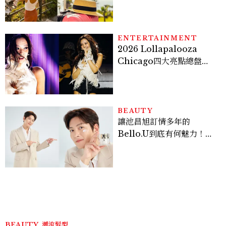
好運
ENTERTAINMENT
2026 Lollapalooza
Chicago四大亮點總盤
點， JENNIE、 CORTIS
登台，K-POP擄獲全球！
BEAUTY
讓池昌旭訂情多年的
Bello.U到底有何魅力！揭
密男神發光乳霜～「肽光透
亮緊緻霜」如何打造日不落
的透亮肌，熬夜拍戲不顯疲
倦感，超神！
BEAUTY
潮流髮型