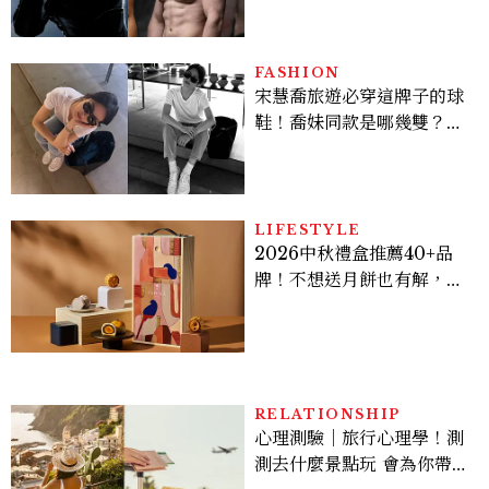
Sadie Sink
FASHION
宋慧喬旅遊必穿這牌子的球
鞋！喬妹同款是哪幾雙？
AUTRY究竟有什麼魅力讓
她愛上？
LIFESTYLE
2026中秋禮盒推薦40+品
牌！不想送月餅也有解，送
長輩、送客戶一次挑
RELATIONSHIP
心理測驗｜旅行心理學！測
測去什麼景點玩 會為你帶來