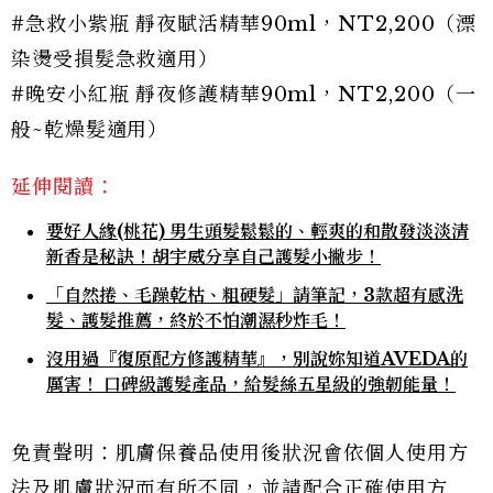
#急救小紫瓶 靜夜賦活精華90ml，NT2,200（漂
染燙受損髮急救適用）
#晚安小紅瓶 靜夜修護精華90ml，NT2,200（一
般~乾燥髮適用）
延伸閱讀：
要好人緣(桃花) 男生頭髮鬆鬆的、輕爽的和散發淡淡清
新香是秘訣！胡宇威分享自己護髮小撇步！
「自然捲、毛躁乾枯、粗硬髮」請筆記，3款超有感洗
髮、護髮推薦，終於不怕潮濕秒炸毛！
沒用過『復原配方修護精華』，別說妳知道AVEDA的
厲害！ 口碑級護髮產品，給髮絲五星級的強韌能量！
免責聲明：肌膚保養品使用後狀況會依個人使用方
法及肌膚狀況而有所不同，並請配合正確使用方