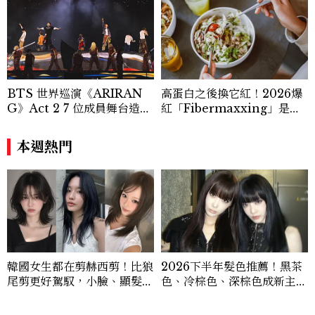
BTS 世界巡演《ARIRAN
高蛋白之後換它紅！2026爆
G》Act 2 7 位成員舞台造型
紅「Fibermaxxing」是什
一次看
麼？一天30g纖維，原來不用
狂吃菜
本週熱門
韓國女生都在剪赫西剪！比狼
2026下半年髮色推薦！黑茶
尾剪更好駕馭，小臉、顯髮量
色、冷棕色、深棕色成新主
一次擁有
流，髮型師推薦不用漂也顯白