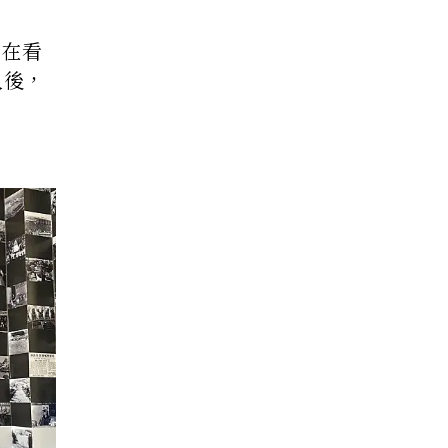
有在看
入後，