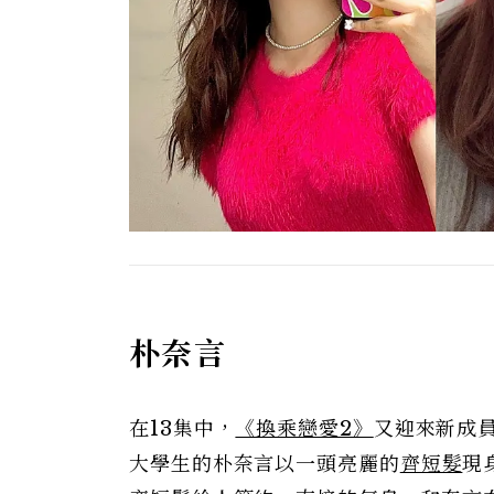
朴奈言
在13集中，
《換乘戀愛2》
又迎來新成
大學生的朴奈言以一頭亮麗的
齊短髮
現