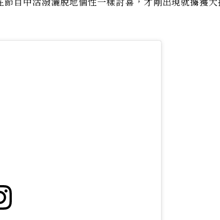
在節目中活潑灑脫地個性一樣討喜，才剛出現就擄獲大