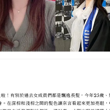
員啦！有別於過去女成員們都是飄逸長髮，今年25歲、
身。在深棕和淺棕之間的髮色讓奈言看起來更加亮眼，