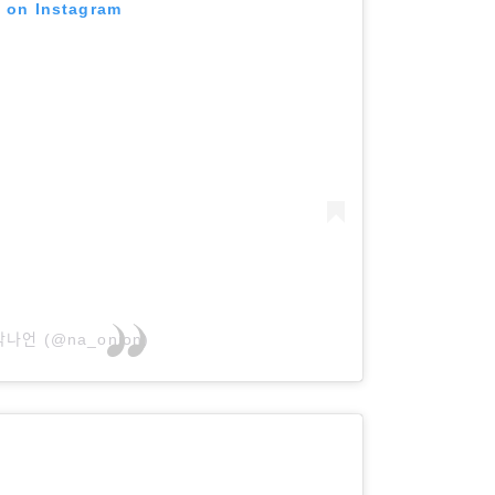
t on Instagram
 박나언 (@na_onion)