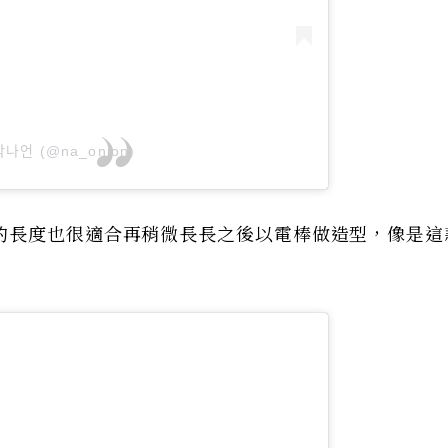
 박나언 (@na_onion)
的長度也很適合再稍微長長之後以電棒做造型，像是這