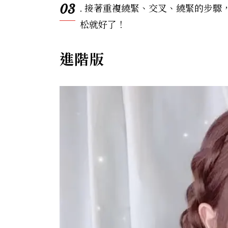
03
. 接著重複繞緊、交叉、繞緊的步
松就好了！
進階版