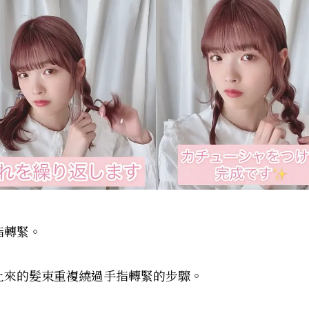
指轉緊。
叉上來的髮束重複繞過手指轉緊的步驟。