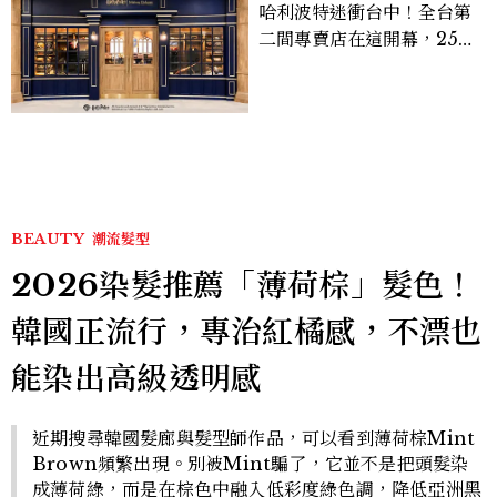
哈利波特迷衝台中！全台第
二間專賣店在這開幕，25週
年限定周邊、托特包太值得
入手
BEAUTY
潮流髮型
2026染髮推薦「薄荷棕」髮色！
韓國正流行，專治紅橘感，不漂也
能染出高級透明感
近期搜尋韓國髮廊與髮型師作品，可以看到薄荷棕Mint
Brown頻繁出現。別被Mint騙了，它並不是把頭髮染
成薄荷綠，而是在棕色中融入低彩度綠色調，降低亞洲黑