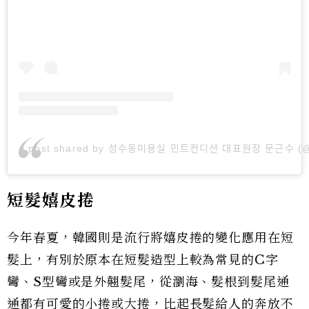
A post shared by 성수동미용실 민트컨디션 대표원장 문근수 (@m
短髮嬉皮捲
今年春夏，韓國則是流行將嬉皮捲的變化應用在短
髮上，有別於原本在短髮造型上較為常見的C字
彎、S型彎或是外翹髮尾，從瀏海、髮根到髮尾通
通都有可愛的小捲或大捲，比起長髮給人的奔放不