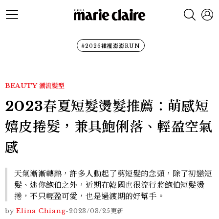
#2026裙襬澎澎RUN
BEAUTY
潮流髮型
2023春夏短髮燙髮推薦：萌感短
嬉皮捲髮，兼具鮑俐落、輕盈空氣
感
天氣漸漸轉熱，許多人動起了剪短髮的念頭，除了初戀短
髮、迷你鮑伯之外，近期在韓國也很流行將鮑伯短髮燙
捲，不只輕盈可愛，也是過渡期的好幫手。
by
Elina Chiang
-
2023/03/25
更新