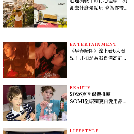
心理測驗｜旅行心理學！測
測去什麼景點玩 會為你帶來
好運
ENTERTAINMENT
《早春晴朗》線上看6大看
點！井柏然為戲自備高訂，
孫千苦等地下戀轉正，雨夜
激吻獲讚慾感天花板
BEAUTY
2026夏季保養推薦！
SOMI全昭彌夏日愛用品公
開，防曬、護髮、止汗、頭
皮保養10款好物一次看
LIFESTYLE