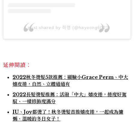
A post shared by 하영 (@hayeong6021)
延伸閱讀：
2022秋冬燙髮5款推薦：顯臉小Grace Perm、中大
嬉皮捲，自然、立體通通有
2022長髮燙髮推薦：活潑「中大」嬉皮捲，捲度好駕
馭、一樣修飾度滿分
IU、Joy都燙了！秋冬燙髮首推嬉皮捲，一起成為慵
懶、溫暖的冬日女子！