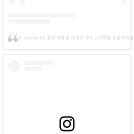
A post shared by 홍대 미용실 아데르 유지 [ 히피펌 단발히피펌 굵