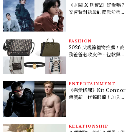
《財閥 X 刑警2》好看嗎？
安普賢對決最帥反派俞承
豪，鄭恩彩接棒女主，開專
機、刷黑卡，用錢輾壓罪犯
的陳利手回來了，這次能玩
多大？
FASHION
2026 父親節禮物推薦！商
務爸爸必收皮件、包款與鞋
履一次看
ENTERTAINMENT
《戀愛修課》Kit Connor
傳演新一代獨眼龍！加入新
版《X戰警》，可望搭檔
Sadie Sink
RELATIONSHIP