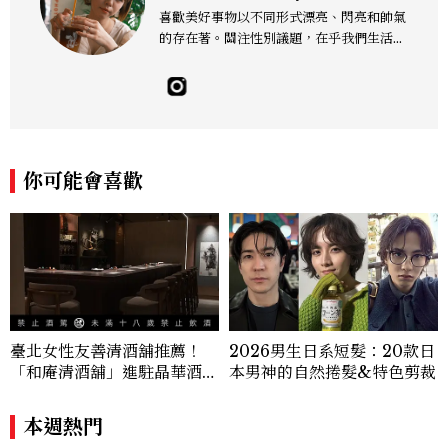
喜歡美好事物以不同形式漂亮、閃亮和帥氣
的存在著。關注性別議題，在乎我們生活的
這片土地。希望我們都能成為快樂的小國小
民！Instagram：hanyunc／Contac
t：elina.chiang.work@gmail.com
你可能會喜歡
臺北女性友善清酒舖推薦！
2026男生日系短髮：20款日
「和庵清酒舖」進駐晶華酒
本男神的自然捲髮&特色剪裁
店：首創五行心情選酒、單杯
180元起輕鬆微醺
本週熱門