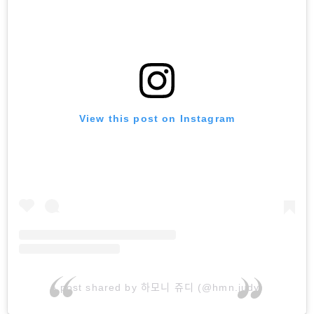
View this post on Instagram
A post shared by 하모니 쥬디 (@hmn.judy)