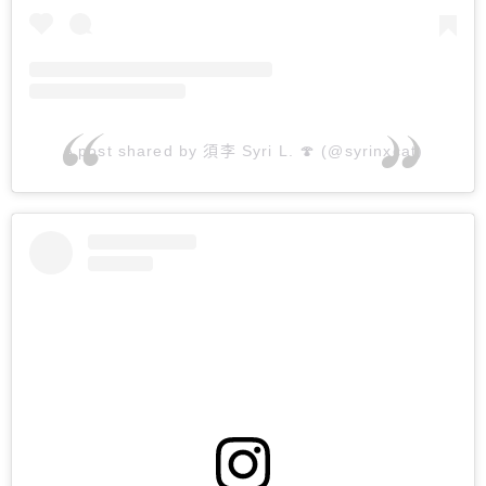
A post shared by 須李 Syri L. 🍄 (@syrinxcat)