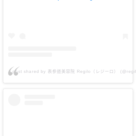
A post shared by 表参道美容院 Regilo（レジーロ） (@regil