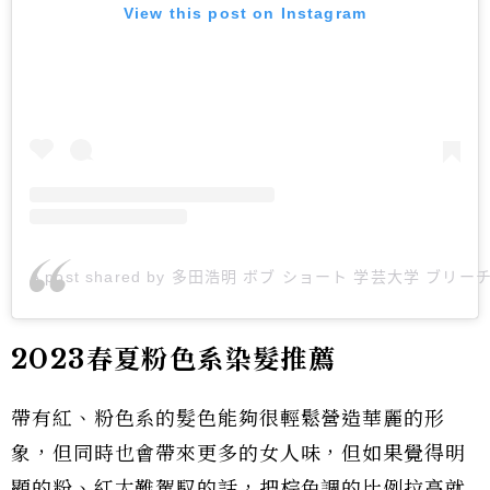
View this post on Instagram
A post shared by 多田浩明 ボブ ショート 学芸大学 ブリー
2023春夏粉色系染髮推薦
帶有紅、粉色系的髮色能夠很輕鬆營造華麗的形
象，但同時也會帶來更多的女人味，但如果覺得明
顯的粉、紅太難駕馭的話，把棕色調的比例拉高就