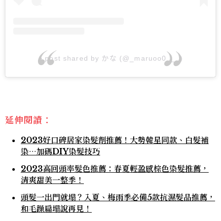
A post shared by かな (@_maruoo0___)
延伸閱讀：
2023好口碑居家染髮劑推薦！大勢韓星同款、白髮補
染⋯加碼DIY染髮技巧
2023高回頭率髮色推薦：春夏輕盈感棕色染髮推薦，
清爽甜美一整季！
頭髮一出門就塌？入夏、梅雨季必備5款抗濕髮品推薦，
和毛躁扁塌說再見！