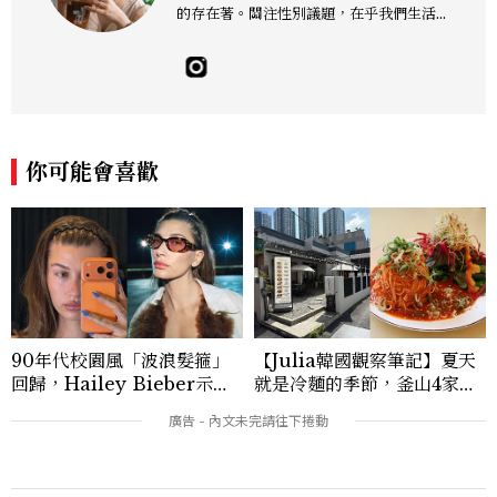
的存在著。關注性別議題，在乎我們生活的
這片土地。希望我們都能成為快樂的小國小
民！Instagram：hanyunc／Contac
t：elina.chiang.work@gmail.com
你可能會喜歡
90年代校園風「波浪髮箍」
【Julia韓國觀察筆記】夏天
回歸，Hailey Bieber示範
就是冷麵的季節，釜山4家必
如何戴得時髦：這款Miu Mi
吃拌冷麵
u髮箍未開賣先爆紅！