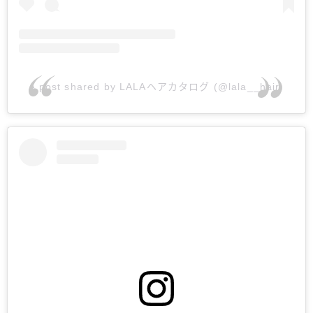
A post shared by LALAヘアカタログ (@lala__hair)