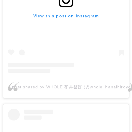
View this post on Instagram
A post shared by WHOLE 花井啓好 (@whole_hanaihiroyos