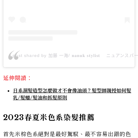
A post shared by 加藤 一海/ 𝐧𝐚𝐧𝐮𝐤 𝐬𝐭𝐲𝐥𝐢𝐬𝐭ㅤ ニュア
延伸閱讀：
日系濕髮造型怎麼做才不會像油頭？髮型師親授如何髮
乳/髮蠟/髮油和抓髮原則
2023春夏米色系染髮推薦
首先米棕色系絕對是最好駕馭、最不容易出錯的色