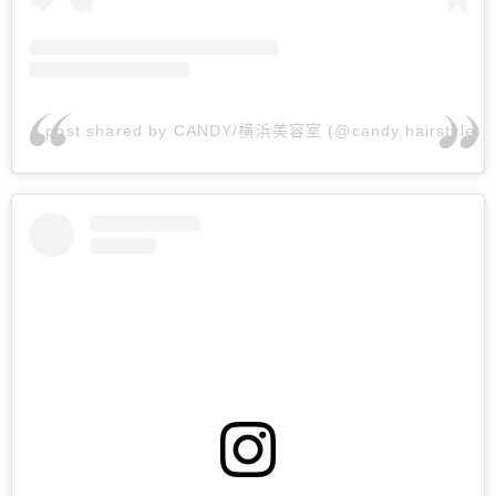
A post shared by CANDY/横浜美容室 (@candy.hairstyle)