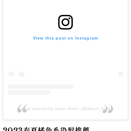
View this post on Instagram
A post shared by tomii shiori (@shiori_tomii)
2023春夏橘色系染髮推薦