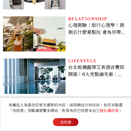
RELATIONSHIP
心理測驗｜旅行心理學！測
測去什麼景點玩 會為你帶來
好運
LIFESTYLE
台北板橋馥華艾美酒店實際
開箱！6大亮點搶先看：新
北最新旅宿地標、高空泳
池、客房藏奢華細節
美麗佳人為提供您更多優質的內容，採用網站分析技術。若您未點選
BEAUTY
「我同意」而繼續瀏覽本網站，則視為您已同意本站之
隱私權政策
。
2026上半年惠利愛用清單
我同意
大公開！新劇《給你夢想》
美出新高度，10款保養、香