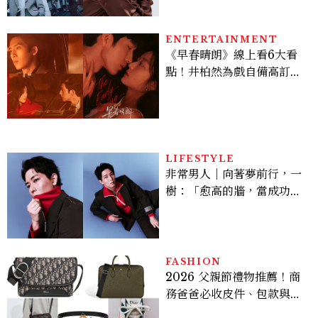
機、刷黑卡，用錢輾壓罪犯
的陳利手回來了，這次能玩
多大？
ENTERTAINMENT
《早春晴朗》線上看6大看
點！井柏然為戲自備高訂，
孫千苦等地下戀轉正，雨夜
激吻獲讚慾感天花板
LIFESTYLE
非常男人｜向著夢前行，一
樹：「愈高的牆，當成功爬
上去的那一刻，就愈有成就
感。」
FASHION
2026 父親節禮物推薦！商
務爸爸必收皮件、包款與鞋
履一次看