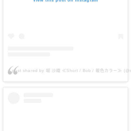
View this post on Instagram
A post shared by 堀 沙織 ≪Short / Bob / 暖色カラー≫ (@s