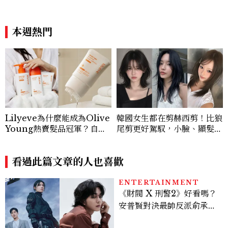
本週熱門
Lilyeve為什麼能成為Olive
韓國女生都在剪赫西剪！比狼
Young熱賣髮品冠軍？自帶
尾剪更好駕馭，小臉、顯髮量
按摩梳的頭皮精華超受歡迎！
一次擁有
看過此篇文章的人也喜歡
ENTERTAINMENT
《財閥 X 刑警2》好看嗎？
安普賢對決最帥反派俞承
豪，鄭恩彩接棒女主，開專