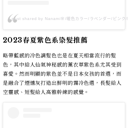
A post shared by Nanami🌸/暖色カラー/ラベンダー/ピンク/
2023春夏紫色系染髮推薦
略帶藍感的冷色調髮色也是在夏天相當流行的髮
色，其中給人仙氣神秘感的薰衣草紫色系尤其受到
喜愛。然而明顯的紫色並不是日本女孩的首選，而
是融合了煙燻灰打造出鮮明的霧冷色選，長髮給人
空靈感、短髮給人高雅幹練的感覺。