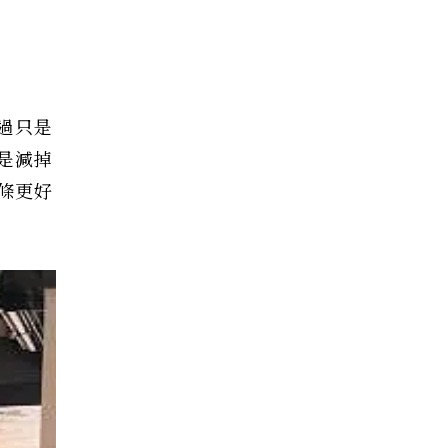
過只是
是減掉
條更好