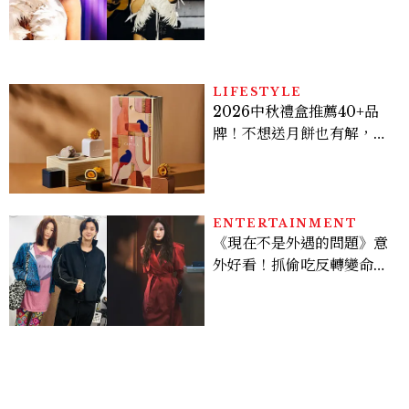
點， JENNIE、 CORTIS
登台，K-POP擄獲全球！
LIFESTYLE
2026中秋禮盒推薦40+品
牌！不想送月餅也有解，送
長輩、送客戶一次挑
ENTERTAINMENT
《現在不是外遇的問題》意
外好看！抓偷吃反轉變命
案？金憓秀傳奇美腿被讚
爆、金智勳大秀腹肌，曹汝
貞雙影后飆戲，線上看7大
看點懶人包