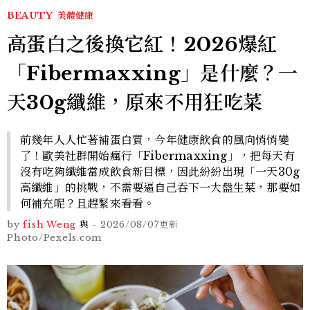
BEAUTY
美體健康
高蛋白之後換它紅！2026爆紅
「Fibermaxxing」是什麼？一
天30g纖維，原來不用狂吃菜
前幾年人人忙著補蛋白質，今年健康飲食的風向悄悄變
了！歐美社群開始瘋行「Fibermaxxing」，把每天有
沒有吃夠纖維當成飲食新目標，因此紛紛出現「一天30g
高纖維」的挑戰，不需要逼自己吞下一大盤生菜，那要如
何補充呢？且趕緊來看看。
by
fish Weng
與
-
2026/08/07
更新
Photo/Pexels.com