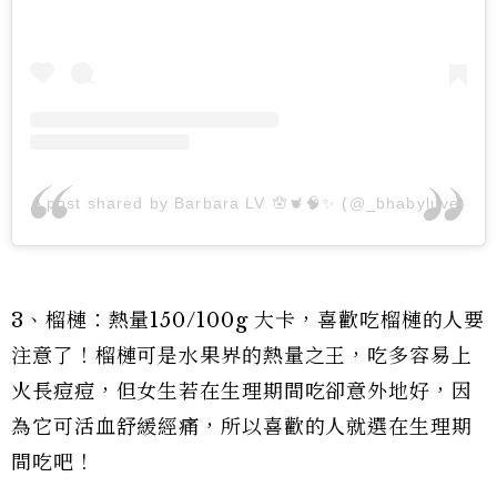
A post shared by Barbara LV 🪬🫀🧠✨ (@_bhabyluve)
3、榴槤：熱量150/100g 大卡，喜歡吃榴槤的人要
注意了！榴槤可是水果界的熱量之王，吃多容易上
火長痘痘，但女生若在生理期間吃卻意外地好，因
為它可活血舒緩經痛，所以喜歡的人就選在生理期
間吃吧！