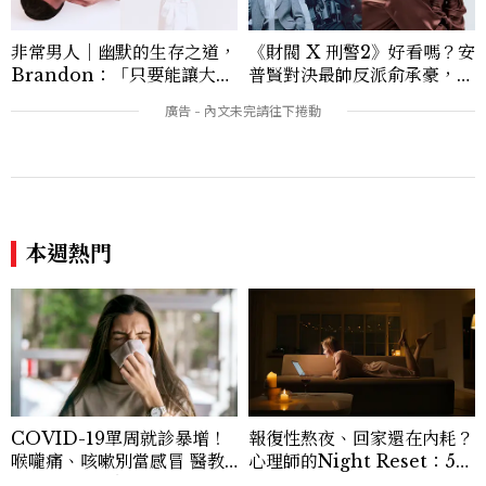
非常男人｜幽默的生存之道，
《財閥 X 刑警2》好看嗎？安
Brandon：「只要能讓大家
普賢對決最帥反派俞承豪，鄭
笑，我們就有機會玩在一起，
恩彩接棒女主，開專機、刷黑
讓敵人成為朋友。」
卡，用錢輾壓罪犯的陳利手回
來了，這次能玩多大？
本週熱門
COVID-19單周就診暴增！
報復性熬夜、回家還在內耗？
喉嚨痛、咳嗽別當感冒 醫教
心理師的Night Reset：5個
防疫5招降感染風險
習慣讓夜晚真正屬於自己