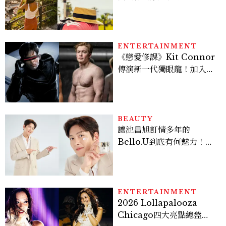
好運
ENTERTAINMENT
《戀愛修課》Kit Connor
傳演新一代獨眼龍！加入新
版《X戰警》，可望搭檔
Sadie Sink
BEAUTY
讓池昌旭訂情多年的
Bello.U到底有何魅力！揭
密男神發光乳霜～「肽光透
亮緊緻霜」如何打造日不落
的透亮肌，熬夜拍戲不顯疲
倦感，超神！
ENTERTAINMENT
2026 Lollapalooza
Chicago四大亮點總盤