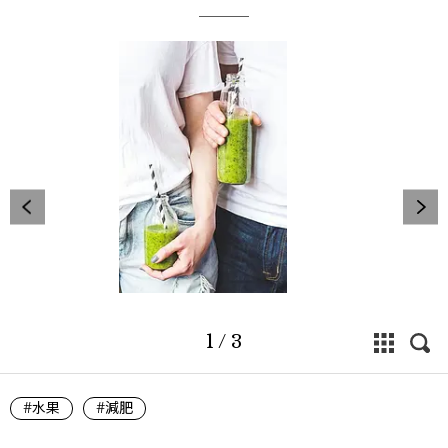
1
/
3
#水果
#減肥