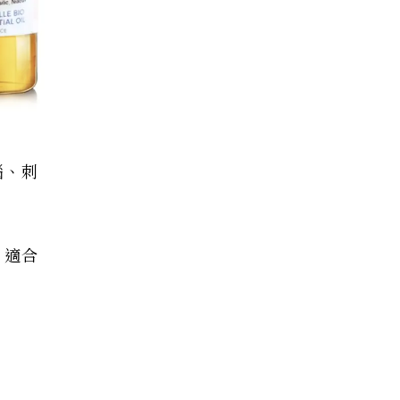
腦、刺
，適合