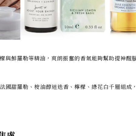
檸檬與鮮羅勒等精油，爽朗振奮的香氣能夠幫助提神醒
椒薄荷，法國甜羅勒、桉油醇迷迭香、檸檬、綠花白千層組成
焦慮