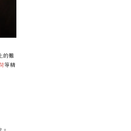
上的難
荷
等精
位。