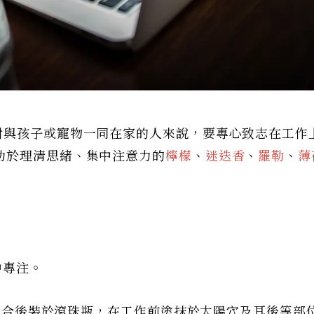
對與孩子或寵物一同在家的人來說，要專心致志在工作
助於理清思緒、集中注意力的
檸檬
、
迷迭香
、
羅勒
、
薄
中專注。
物油混合後裝於滾珠瓶，在工作前塗抹於太陽穴及耳後等部