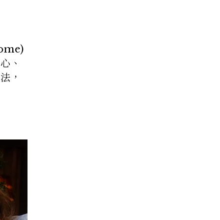
me)
分心、
用法，