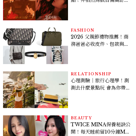
點！井柏然為戲自備高訂，
孫千苦等地下戀轉正，雨夜
激吻獲讚慾感天花板
FASHION
2026 父親節禮物推薦！商
務爸爸必收皮件、包款與鞋
履一次看
RELATIONSHIP
心理測驗｜旅行心理學！測
測去什麼景點玩 會為你帶來
好運
BEAUTY
TWICE MINA保養秘訣公
開！每天睡前留10分鐘ME