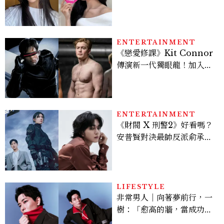
TIME、定期皮拉提斯，6
個日常習慣養出牛奶肌
ENTERTAINMENT
《戀愛修課》Kit Connor
傳演新一代獨眼龍！加入新
版《X戰警》，可望搭檔
Sadie Sink
ENTERTAINMENT
《財閥 X 刑警2》好看嗎？
安普賢對決最帥反派俞承
豪，鄭恩彩接棒女主，開專
機、刷黑卡，用錢輾壓罪犯
的陳利手回來了，這次能玩
多大？
LIFESTYLE
非常男人｜向著夢前行，一
樹：「愈高的牆，當成功爬
上去的那一刻，就愈有成就