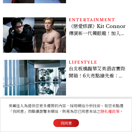
ENTERTAINMENT
《戀愛修課》Kit Connor
傳演新一代獨眼龍！加入新
版《X戰警》，可望搭檔
Sadie Sink
LIFESTYLE
台北板橋馥華艾美酒店實際
開箱！6大亮點搶先看：新
北最新旅宿地標、高空泳
池、客房藏奢華細節
美麗佳人為提供您更多優質的內容，採用網站分析技術。若您未點選
「我同意」而繼續瀏覽本網站，則視為您已同意本站之
隱私權政策
。
FASHION
90年代校園風「波浪髮箍」
我同意
回歸，Hailey Bieber示