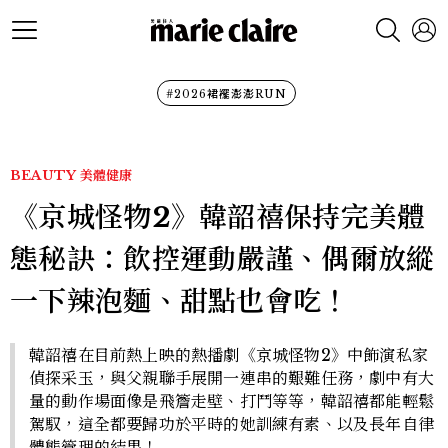
#2026裙襬澎澎RUN
BEAUTY
美體健康
《京城怪物2》韓韶禧保持完美體
態秘訣：飲控運動嚴謹、偶爾放縱
一下辣泡麵、甜點也會吃！
韓韶禧在目前熱上映的熱播劇《京城怪物2》中飾演私家
偵探采玉，與父親聯手展開一連串的艱難任務，劇中有大
量的動作場面像是飛簷走壁、打鬥等等，韓韶禧都能輕鬆
駕馭，這全都要歸功於平時的她訓練有素、以及長年自律
體態管理的結果！