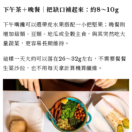
下午茶＋晚餐｜把缺口補起來：約8
～10g
下午嘴饞可以選帶皮水果搭配一小把堅果；晚餐則
增加菇類、豆類、地瓜或全穀主食，與其突然吃大
量蔬菜，更容易長期維持。
這樣一天大約可以落在26～32g左右，不需要餐餐
生菜沙拉，也不用每天拿計算機算纖維。