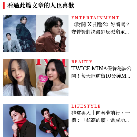
看過此篇文章的人也喜歡
ENTERTAINMENT
《財閥 X 刑警2》好看嗎？
安普賢對決最帥反派俞承
豪，鄭恩彩接棒女主，開專
機、刷黑卡，用錢輾壓罪犯
的陳利手回來了，這次能玩
多大？
BEAUTY
TWICE MINA保養秘訣公
開！每天睡前留10分鐘ME
TIME、定期皮拉提斯，6
個日常習慣養出牛奶肌
LIFESTYLE
非常男人｜向著夢前行，一
樹：「愈高的牆，當成功爬
上去的那一刻，就愈有成就
感。」