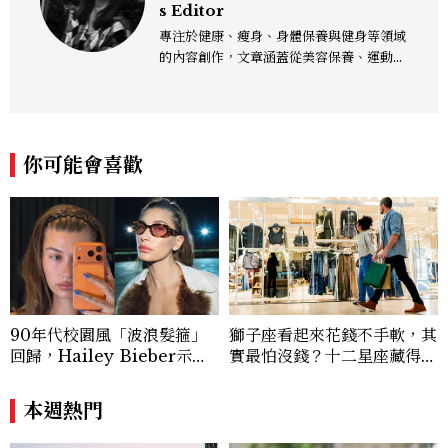
s Editor
專注於健康、瘦身、身體保養與健身等領域
的內容創作，文章涵蓋從美容保養、運動健
身到生活風格等多元主題，致力於提供網友
實用且專業的資訊，作品風格親切易懂，常
以生活化的語言分享保養與健康知識，目前
在《美麗佳人》已累積了數百篇文章，持續
你可能會喜歡
為網友帶來最新的健康與美麗資訊。
90年代校園風「波浪髮箍」
獅子座看起來花錢不手軟，其
回歸，Hailey Bieber示範
實最怕沒錢？十二星座藏得最
如何戴得時髦：這款Miu Mi
深的金錢焦慮，「這星座」比
u髮箍未開賣先爆紅！
價半天，最後卻買最貴的
本週熱門