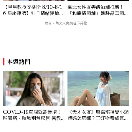
【星星教授安格斯 8/10-8/1
臺北女性友善清酒舖推薦！
6 星座運勢】牡羊情緒變敏
「和庵清酒舖」進駐晶華酒
感，雙子人際吸引力爆棚
店：首創五行心情選酒、單杯
180元起輕鬆微醺
本週熱門
COVID-19單周就診暴增！
《天才女友》厲嘉琪視覺小頭
喉嚨痛、咳嗽別當感冒 醫教
體態怎麼練？三好物養成氣血
防疫5招降感染風險
感美女，肩背訓練顯頭小又腰
細