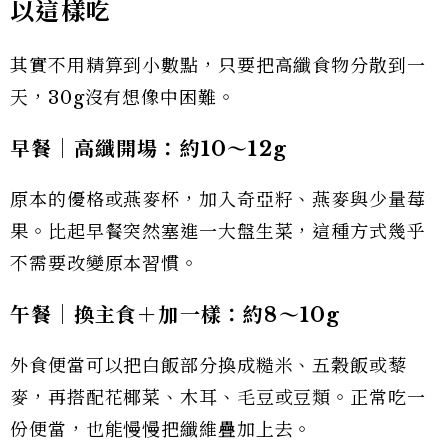
以這樣吃
其實不用精算到小數點，只要把高纖食物分散到一
天，30g沒有想像中困難。
早餐｜高纖開場：約10
～12g
原本的優格或燕麥杯，加入奇亞籽、燕麥與少量莓
果。比起早餐突然塞進一大盤生菜，這種方式幾乎
不需要改變原本習慣。
午餐｜換主食＋加一樣：約8
～10g
外食便當可以把白飯部分換成糙米、五穀飯或藜
麥，再搭配花椰菜、木耳、毛豆或豆類。正常吃一
份便當，也能慢慢把纖維疊加上去。