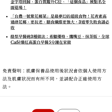
金字塔回歸、蛋白質躍升C位、「這個食品」被點名全
面退場！
「台農一號紫花椰菜」是最夢幻的超級食物！花青素高
過綠花椰、更抗老、膳食纖維更強大，3道零失敗食譜必
收
酪梨早餐碗3種做法：希臘優格、鷹嘴豆、抹茶版，全球
Café爆紅高蛋白早餐5分鐘在家做
免責聲明：肌膚保養品使用後狀況會依個人使用方
法及肌膚狀況而有所不同，並請配合正確使用方
法。