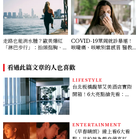
走路也能消水腫？歐美爆紅
COVID-19單周就診暴增！
「淋巴步行」：抬頭挺胸、自
喉嚨痛、咳嗽別當感冒 醫教
然擺手、深呼吸，每天20分
防疫5招降感染風險
鐘有感
看過此篇文章的人也喜歡
LIFESTYLE
台北板橋馥華艾美酒店實際
開箱！6大亮點搶先看：新
北最新旅宿地標、高空泳
池、客房藏奢華細節
ENTERTAINMENT
《早春晴朗》線上看6大看