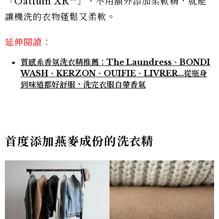
「Oatium XR™」，不用額外添加柔軟精，就能
讓機洗的衣物蓬鬆又柔軟。
延伸閱讀：
質感系香氛洗衣精推薦：The Laundress、BONDI
WASH、KERZON、OUIFIE、LIVRER…從瓶身
到味道都好舒服，洗完衣服自帶香氣
首度添加燕麥成份的洗衣精