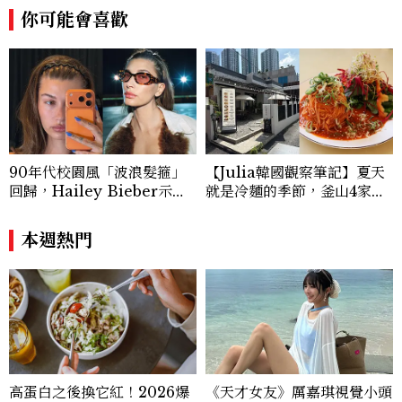
產業的創新動態，從配方科學到永續發展等
你可能會喜歡
等。Contact：chiao_hung@mctw.co
m.tw
90年代校園風「波浪髮箍」
【Julia韓國觀察筆記】夏天
回歸，Hailey Bieber示範
就是冷麵的季節，釜山4家必
如何戴得時髦：這款Miu Mi
吃拌冷麵
u髮箍未開賣先爆紅！
本週熱門
高蛋白之後換它紅！2026爆
《天才女友》厲嘉琪視覺小頭