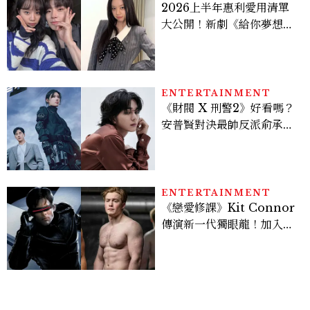
2026上半年惠利愛用清單
大公開！新劇《給你夢想》
美出新高度，10款保養、香
水、護髮同款一次看
ENTERTAINMENT
《財閥 X 刑警2》好看嗎？
安普賢對決最帥反派俞承
豪，鄭恩彩接棒女主，開專
機、刷黑卡，用錢輾壓罪犯
的陳利手回來了，這次能玩
多大？
ENTERTAINMENT
《戀愛修課》Kit Connor
傳演新一代獨眼龍！加入新
版《X戰警》，可望搭檔
Sadie Sink