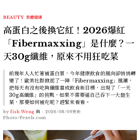
BEAUTY
美體健康
高蛋白之後換它紅！2026爆紅
「Fibermaxxing」是什麼？一
天30g纖維，原來不用狂吃菜
前幾年人人忙著補蛋白質，今年健康飲食的風向卻悄悄轉
變了！歐美社群掀起了一陣「Fibermaxxing」風潮，
把每天有沒有吃夠纖維當成飲食新目標，出現了「一天
30g高纖維」的挑戰，如果不需要逼自己吞下一大盤生
菜，那要如何補充呢？趕緊來看看。
by
fish Weng
與
-
2026/08/09
更新
Photo/Pexels.com