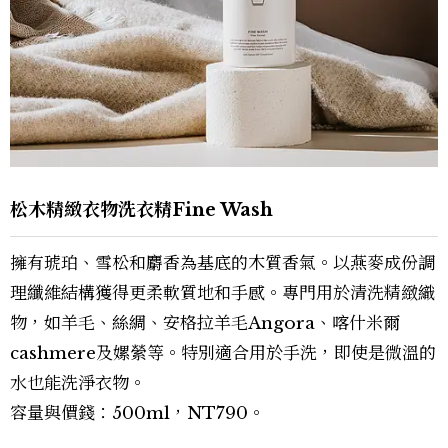
松木精緻衣物洗衣精Fine Wash
擁有琥珀、雪松和麝香為基底的木質香氣。以燕麥成份調
理纖維結構獲得更柔軟質地和手感。專門用於清洗精緻織
物，如羊毛、絲綢、安格拉羊毛Angora、喀什米爾
cashmere及嫘縈等。特別適合用於手洗，即使是微溫的
水也能洗淨衣物。
容量與價錢：500ml，NT790。