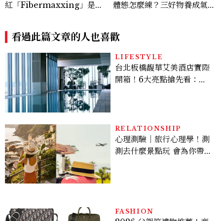
紅「Fibermaxxing」是什
體態怎麼練？三好物養成氣血
麼？一天30g纖維，原來不用
感美女，肩背訓練顯頭小又腰
狂吃菜
細
看過此篇文章的人也喜歡
LIFESTYLE
台北板橋馥華艾美酒店實際
開箱！6大亮點搶先看：新
北最新旅宿地標、高空泳
池、客房藏奢華細節
RELATIONSHIP
心理測驗｜旅行心理學！測
測去什麼景點玩 會為你帶來
好運
FASHION