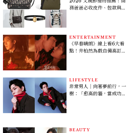
2026 父親節禮物推薦！商
務爸爸必收皮件、包款與鞋
履一次看
ENTERTAINMENT
《早春晴朗》線上看6大看
點！井柏然為戲自備高訂，
孫千苦等地下戀轉正，雨夜
激吻獲讚慾感天花板
LIFESTYLE
非常男人｜向著夢前行，一
樹：「愈高的牆，當成功爬
上去的那一刻，就愈有成就
感。」
BEAUTY