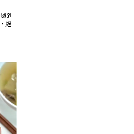
是遇到
，絕