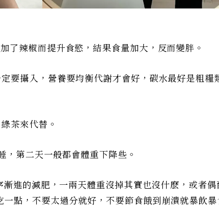
為加了辣椒而提升食慾，結果食量加大，反而變胖。
一定要攝入，營養要均衡代謝才會好，碳水最好是粗糧
、綠茶來代替。
睡，第二天一般都會體重下降些。
序漸進的減肥，一兩天體重沒掉其實也沒什麽，或者偶
吃一點，不要太過分就好，不要節食餓到崩潰就暴飲暴