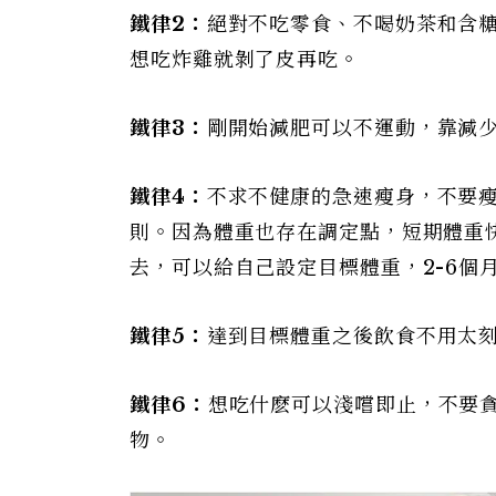
鐵律2：
絕對不吃零食、不喝奶茶和含
想吃炸雞就剝了皮再吃。
鐵律3：
剛開始減肥可以不運動，靠減
鐵律4：
不求不健康的急速瘦身，不要
則。因為體重也存在調定點，短期體重
去，可以給自己設定目標體重，2-6個
鐵律5：
達到目標體重之後飲食不用太
鐵律6：
想吃什麽可以淺嚐即止，不要
物。