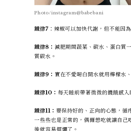
Photo/instagram@babebani
鐵律7
：辣椒可以加快代謝，但不能因
鐵律8：
減肥期間蔬菜、碳水、蛋白質
質碳水。
鐵律9：
實在不愛喝白開水就用檸檬水
鐵律10：
每天睡前帶著微微的饑餓感入
鐵律11：
要保持好的、正向的心態，循
一些些也是正常的，偶爾想吃就讓自己
後就容易擺爛了。