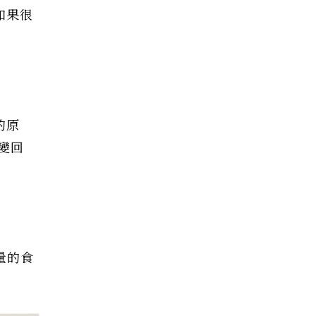
如果很
的原
變回
量的食