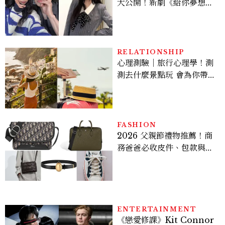
大公開！新劇《給你夢想》
美出新高度，10款保養、香
水、護髮同款一次看
RELATIONSHIP
心理測驗｜旅行心理學！測
測去什麼景點玩 會為你帶來
好運
FASHION
2026 父親節禮物推薦！商
務爸爸必收皮件、包款與鞋
履一次看
ENTERTAINMENT
《戀愛修課》Kit Connor