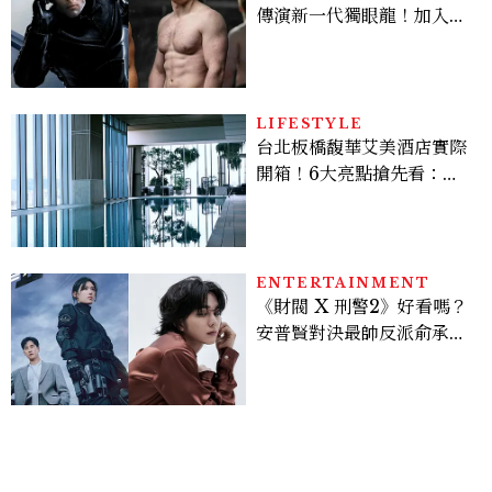
傳演新一代獨眼龍！加入新
版《X戰警》，可望搭檔
Sadie Sink
LIFESTYLE
台北板橋馥華艾美酒店實際
開箱！6大亮點搶先看：新
北最新旅宿地標、高空泳
池、客房藏奢華細節
ENTERTAINMENT
《財閥 X 刑警2》好看嗎？
安普賢對決最帥反派俞承
豪，鄭恩彩接棒女主，開專
機、刷黑卡，用錢輾壓罪犯
的陳利手回來了，這次能玩
多大？