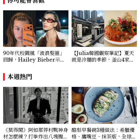
你可能會喜歡
90年代校園風「波浪髮箍」
【Julia韓國觀察筆記】夏天
回歸，Hailey Bieber示範
就是冷麵的季節，釜山4家必
如何戴得時髦：這款Miu Mi
吃拌冷麵
u髮箍未開賣先爆紅！
本週熱門
《莫得閒》阿如那莽村戰神身
酪梨早餐碗3種做法：希臘優
材怎麼練？打拳炸出八塊腹
格、鷹嘴豆、抹茶版，全球C