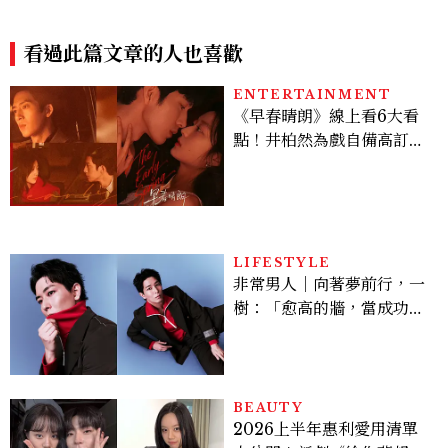
肌，HYROX挑戰也沒錯過
afé爆紅高蛋白早餐5分鐘在
家做
看過此篇文章的人也喜歡
ENTERTAINMENT
《早春晴朗》線上看6大看
點！井柏然為戲自備高訂，
孫千苦等地下戀轉正，雨夜
激吻獲讚慾感天花板
LIFESTYLE
非常男人｜向著夢前行，一
樹：「愈高的牆，當成功爬
上去的那一刻，就愈有成就
感。」
BEAUTY
2026上半年惠利愛用清單