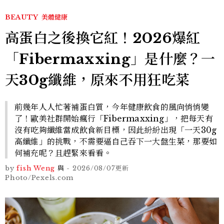
BEAUTY
美體健康
高蛋白之後換它紅！2026爆紅
「Fibermaxxing」是什麼？一
天30g纖維，原來不用狂吃菜
前幾年人人忙著補蛋白質，今年健康飲食的風向悄悄變
了！歐美社群開始瘋行「Fibermaxxing」，把每天有
沒有吃夠纖維當成飲食新目標，因此紛紛出現「一天30g
高纖維」的挑戰，不需要逼自己吞下一大盤生菜，那要如
何補充呢？且趕緊來看看。
by
fish Weng
與
-
2026/08/07
更新
Photo/Pexels.com