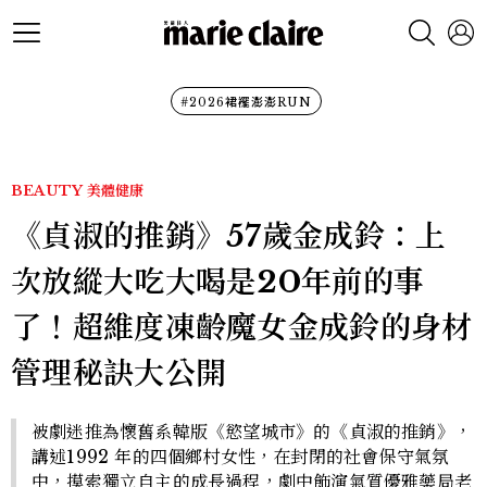
#2026裙襬澎澎RUN
BEAUTY
美體健康
《貞淑的推銷》57歲金成鈴：上
次放縱大吃大喝是20年前的事
了！超維度凍齡魔女金成鈴的身材
管理秘訣大公開
被劇迷推為懷舊系韓版《慾望城市》的《貞淑的推銷》，
講述1992 年的四個鄉村女性，在封閉的社會保守氣氛
中，摸索獨立自主的成長過程，劇中飾演氣質優雅藥局老