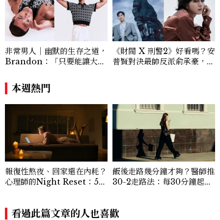
非常男人｜幽默的生存之道，
《財閥 X 刑警2》好看嗎？安
Brandon：「只要能讓大家
普賢對決最帥反派俞承豪，鄭
笑，我們就有機會玩在一起，
恩彩接棒女主，開專機、刷黑
讓敵人成為朋友。」
卡，用錢輾壓罪犯的陳利手回
本週熱門
來了，這次能玩多大？
報復性熬夜、回家還在內耗？
飯後走路幾分鐘才夠？醫師推
心理師的Night Reset：5個
30-2走路法：每30分鐘起身
習慣讓夜晚真正屬於自己
2分鐘，降血糖效果等同有氧
運動
看過此篇文章的人也喜歡