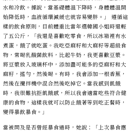
水和冷飲。據說，當基礎體溫下降時，身體體溫開
始降低時，血液循環減緩也就容易變胖。」 遵循這
樣的飲食原則，目前體重比當年選韓國小姐時還輕
了五公斤，「我還是喜歡吃零食，所以冰箱裡有水
煮蛋，餓了就吃蛋。我吃亞麻籽和大麻籽等超級食
物，常喝乳酸菌飲料，比起牛奶，我更喜歡豆漿。
將豆漿放入玻璃杯中，添加盡可能多的亞麻籽和大
麻籽，搖勻，然後喝。有時，我會添加一根香蕉，
然後在攪拌機中混合然後吃掉它。當我感到飢餓
時，我很難抗拒飢餓感，所以我會適當吃些符合健
康的食物，這樣我就可以防止餓著等到吃正餐時，
變得暴飲暴食。」
當被問及是否曾經暴食過時，她說：「上次暴食應