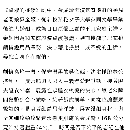
《貞淑的推銷》劇中，金成鈴飾演氣質優雅的藥局
老闆娘吳金姬，從名校梨花女子大學英國文學畢業
後進入婚姻，成為日日煩惱三餐的平凡家庭主婦。
金姬因為和家庭雇傭貞淑熟識，進而接觸了居家推
銷情趣用品業務，決心藉此掙脫一成不變的生活，
尋找自身存在價值。
劇情高峰一幕，保守溫柔的吳金姬，決定掙脫老公
控制，一反常態與大男人主義老公起爭執，接著脫
去睡衣外套，展露性感睡衣蛻變的決心，讓老公瞬
間驚艷到合不攏嘴，接著餓虎撲羊。同樣也讓觀眾
驚訝的，是身著細肩吊帶洋裝，展露纖細身材，與
全無細紋頸紋緊實水煮蛋肌膚的金成鈴，168 公分
竟維持著體重54公斤，時間是否不公平的忘記在他