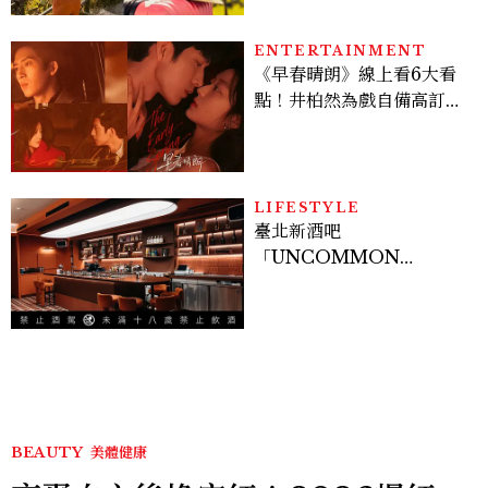
ENTERTAINMENT
《早春晴朗》線上看6大看
點！井柏然為戲自備高訂，
孫千苦等地下戀轉正，雨夜
激吻獲讚慾感天花板
LIFESTYLE
臺北新酒吧
「UNCOMMON
Taipei」開幕！曼谷、新
加坡酒吧人聯手打造成熟大
人專屬夜生活
BEAUTY
美體健康