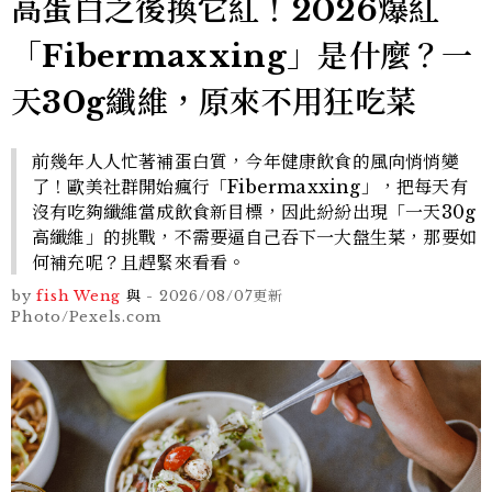
高蛋白之後換它紅！2026爆紅
「Fibermaxxing」是什麼？一
天30g纖維，原來不用狂吃菜
前幾年人人忙著補蛋白質，今年健康飲食的風向悄悄變
了！歐美社群開始瘋行「Fibermaxxing」，把每天有
沒有吃夠纖維當成飲食新目標，因此紛紛出現「一天30g
高纖維」的挑戰，不需要逼自己吞下一大盤生菜，那要如
何補充呢？且趕緊來看看。
by
fish Weng
與
-
2026/08/07
更新
Photo/Pexels.com