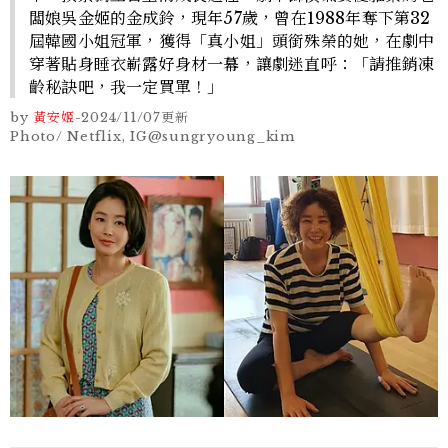
闆娘吳金姬的金成鈴，現年57歲，曾在1988年奪下第32
屆韓國小姐冠軍，獲得「真小姐」頭銜殊榮的她，在劇中
穿著貼身睡衣嶄露好身材一幕，讓劇迷直呼：「請推銷凍
齡秘訣吧，我一定買單！」
by
黃安姬
-
2024/11/07
更新
Photo/ Netflix, IG@sungryoung_kim