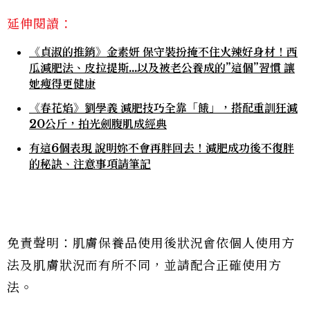
延伸閱讀：
《貞淑的推銷》金素妍 保守裝扮掩不住火辣好身材！西
瓜減肥法、皮拉提斯…以及被老公養成的”這個”習慣 讓
她瘦得更健康
《春花焰》劉學義 減肥技巧全靠「餓」，搭配重訓狂減
20公斤，拍光劍腹肌成經典
有這6個表現 說明妳不會再胖回去！減肥成功後不復胖
的秘訣、注意事項請筆記
免責聲明：肌膚保養品使用後狀況會依個人使用方
法及肌膚狀況而有所不同，並請配合正確使用方
法。