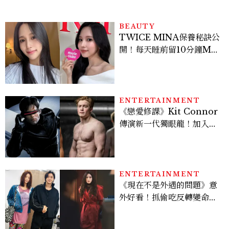
BEAUTY
TWICE MINA保養秘訣公
開！每天睡前留10分鐘ME
TIME、定期皮拉提斯，6
個日常習慣養出牛奶肌
ENTERTAINMENT
《戀愛修課》Kit Connor
傳演新一代獨眼龍！加入新
版《X戰警》，可望搭檔
Sadie Sink
ENTERTAINMENT
《現在不是外遇的問題》意
外好看！抓偷吃反轉變命
案？金憓秀傳奇美腿被讚
爆、金智勳大秀腹肌，曹汝