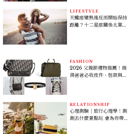
貞雙影后飆戲，線上看7大
看點懶人包
LIFESTYLE
天蠍座變熟後反而開始保持
距離？十二星座關係太靠近
時最怕發生的事，「這星
座」一有壓力就先躲起來
FASHION
2026 父親節禮物推薦！商
務爸爸必收皮件、包款與鞋
履一次看
RELATIONSHIP
心理測驗｜旅行心理學！測
測去什麼景點玩 會為你帶來
好運