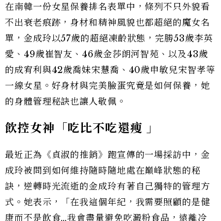
在南韓一份女星保養排名表單中，條列不只外貌看
不出衰老痕跡，身材和精神風貌也都超絕的魔女名
單，金成玲以57歲的超絕凍齡狀態，完勝53歲李英
愛、49歲崔智友、46歲金莎朗河智苑、以及43歲
的成宥利與42歲喬妹宋慧喬、40歲申敏兒宋智孝等
一線女星。好身材與完美臉蛋究竟是如何保養，她
的身體管理秘訣也讓人敬佩。
飲控女神「吃比不吃還瘦 」
最近正為《貞淑的推銷》跑宣傳的一場採訪中，金
成玲被問到如何維持隨時隨地處在巔峰狀態的秘
訣，逆轉時光流逝的金成玲有著自己獨特的管理方
式。她表示，「在我這個年紀，我需要照顧的是健
康而不是飲食…我會盡量避免吃澱粉食品，遠離冷