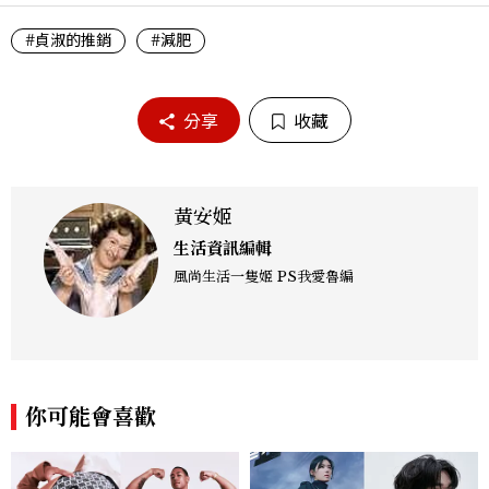
#貞淑的推銷
#減肥
分享
收藏
黃安姬
生活資訊編輯
風尚生活一隻姬 PS我愛魯編
你可能會喜歡