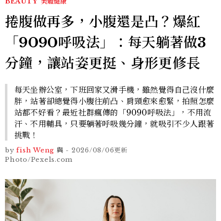
BEAUTY
美體健康
捲腹做再多，小腹還是凸？爆紅
「9090呼吸法」：每天躺著做3
分鐘，讓站姿更挺、身形更修長
每天坐辦公室，下班回家又滑手機，雖然覺得自己沒什麼
胖，站著卻總覺得小腹往前凸、肩頸愈來愈緊，拍照怎麼
站都不好看？最近社群瘋傳的「9090呼吸法」，不用流
汗、不用輔具，只要躺著呼吸幾分鐘，就吸引不少人跟著
挑戰！
by
fish Weng
與
-
2026/08/06
更新
Photo/Pexels.com