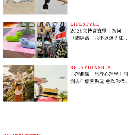
定系列登場，夢幻海洋藍空
間、限定彩妝、DIY吊飾一
次體驗
LIFESTYLE
2026文博會直擊｜為何
「貓經濟」永不退燒？紅到
國際的台灣療癒插畫、曼谷
新潮貓系品牌，今年不能錯
過的貓咪IP推薦
RELATIONSHIP
心理測驗｜旅行心理學！測
測去什麼景點玩 會為你帶來
好運