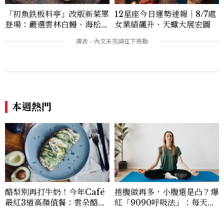
12星座今日運勢速報｜8/7處
「初魚鉄板料亭」改版新菜單
女業績飆升、天蠍大展宏圖
登場：嚴選雲林白鰻、海松貝
交織旬味，限時推出父親節升
級優惠
本週熱門
酪梨別再打牛奶！今年Café
捲腹做再多，小腹還是凸？爆
最紅3道高顏值餐：雲朵酪梨
紅「9090呼吸法」：每天躺
早餐盤、綠女神早餐碗，5分
著做3分鐘，讓站姿更挺、身
鐘食譜一次看
形更修長