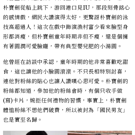
朴寶劍從船上跳下，游回港口見IU，那段刻骨銘心
的感情戲，網民大讚演得太好，更驚訝朴寶劍的泳
技高超過人！這次在戲中飾演漁村富少看來臉型身
形都消瘦，但朴寶劍童年時期非但不瘦，還是個擁
有著圓潤可愛臉龐，帶有典型嬰兒肥的小湯圓。
他曾經在訪談中承認，童年時期的他非常喜歡吃甜
食，這也讓他的小臉圓滾滾。不只長相特別討喜，
連他對粉絲的貼心也讓人讚嘆心思可愛。朴寶劍的
粉絲都知道，參加他的粉絲會時，有個只收手做
(寫)卡片，婉拒任何禮物的習慣，事實上，朴寶劍
體恤粉絲不想他們破費，所以被封為「國民男友」
也是實至名歸。