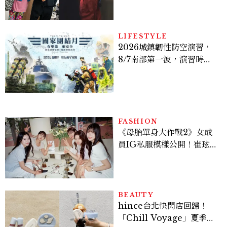
爆、金智勳大秀腹肌，曹汝
貞雙影后飆戲，線上看7大
看點懶人包
LIFESTYLE
2026城鎮韌性防空演習，
8/7南部第一波，演習時
間、可以出門嗎？罰款懶人
包
FASHION
《母胎單身大作戰2》女成
員IG私服模樣公開！崔玹諝
溫柔系歐膩粉絲飆漲、金秀
炫竟是低調千金？
BEAUTY
hince台北快閃店回歸！
「Chill Voyage」夏季限