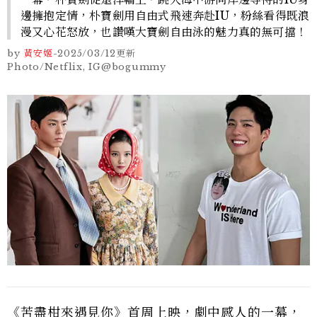
邊擁抱定情，朴寶劍用自由式飛速奔赴IU，粉絲看得既浪
漫又心花怒放，也讚嘆大寶劍自由泳的魅力真的無可擋！
by
黃安姬
-
2025/03/12
更新
Photo/Netflix, IG@bogummy
《苦盡柑來遇見你》首周上映，劇中感人的一幕，