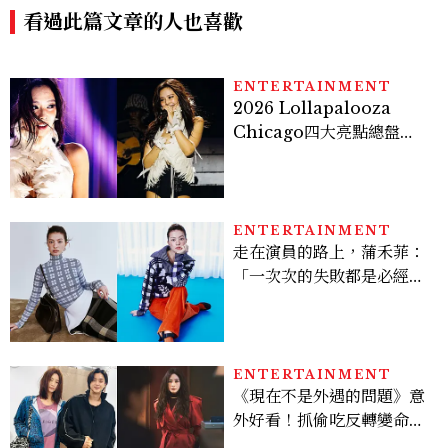
看過此篇文章的人也喜歡
ENTERTAINMENT
2026 Lollapalooza
Chicago四大亮點總盤
點， JENNIE、 CORTIS
登台，K-POP擄獲全球！
ENTERTAINMENT
走在演員的路上，蒲禾菲：
「一次次的失敗都是必經過
程，必須要經過那些練習，
才能做得好。」
ENTERTAINMENT
《現在不是外遇的問題》意
外好看！抓偷吃反轉變命
案？金憓秀傳奇美腿被讚