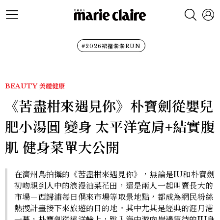
#2026裙襬澎澎RUN
BEAUTY
美體健康
《苦盡柑來遇見你》朴寶劍從嬰兒
肥小湯圓 變身 太平洋寬肩+結實腹
肌 健身菜單大公開
在濟州島拍攝的《苦盡柑來遇見你》，無論是IU和朴寶劍
初吻親到人中的浪漫油菜花田，還是兩人一起叫賣長大的
市場－西歸浦每日偶來市場等取景地點，都成為網民粉絲
熱搜計畫接下來旅遊的目的地。其中尤其是經典的涯月港
一幕，朴寶劍從遠洋輪上，跳入海中游向岸邊等待的IU身