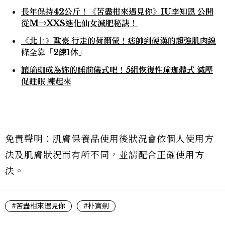
長年保持42公斤！《苦盡柑來遇見你》IU李知恩 公開
從M→XXS進化仙女減肥秘訣！
《北上》歐豪 行走的荷爾蒙！痞帥到硬漢的超強肌肉線
條全靠「2練1休」
讓瑜珈成為妳的睡前儀式吧！5組恢復性瑜珈體式 減壓
促睡眠 練起來
免責聲明：肌膚保養品使用後狀況會依個人使用方
法及肌膚狀況而有所不同，並請配合正確使用方
法。
#苦盡柑來遇見你
#朴寶劍