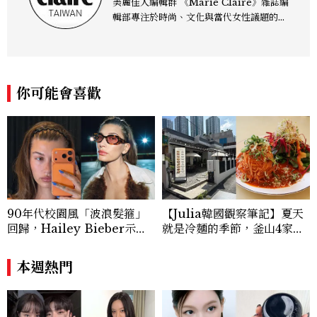
美麗佳人編輯群 《Marie Claire》雜誌編
輯部專注於時尚、文化與當代女性議題的深
度呈現，致力打造兼具風格與觀點的內容敘
事。 團隊擅長核心議題企劃、內容策展與
跨平台整合，長期關注國際時代脈動與社會
趨勢，從文化觀察出發，挖掘具有啟發性的
你可能會喜歡
女性故事與價值觀；同時以細膩的美學語言
與敘事張力，轉化為兼具視覺風格與思想深
度的內容。 《Marie Claire》始終以敏銳
視角與編輯直覺，引領讀者探索女性多元面
貌與生活品味風格的無限可能。
90年代校園風「波浪髮箍」
【Julia韓國觀察筆記】夏天
回歸，Hailey Bieber示範
就是冷麵的季節，釜山4家必
如何戴得時髦：這款Miu Mi
吃拌冷麵
u髮箍未開賣先爆紅！
本週熱門