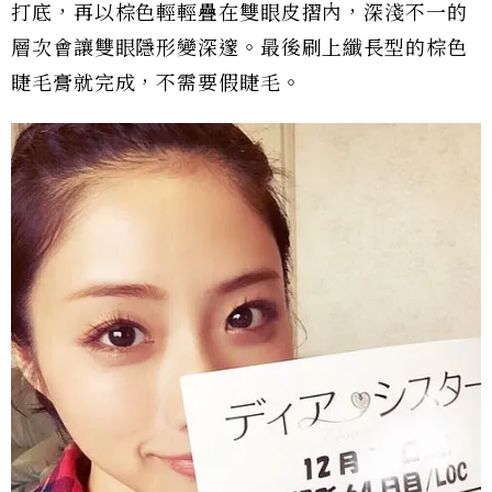
打底，再以棕色輕輕疊在雙眼皮摺內，深淺不一的
層次會讓雙眼隱形變深邃。最後刷上纖長型的棕色
睫毛膏就完成，不需要假睫毛。