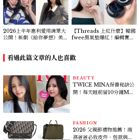
2026上半年惠利愛用清單大
【Threads 上紅什麼】韓國
公開！新劇《給你夢想》美出
fwee黑氣墊爆紅！編輯實
新高度，10款保養、香水、
測：混合肌出油後妝感反而更
護髮同款一次看
漂亮
看過此篇文章的人也喜歡
BEAUTY
TWICE MINA保養秘訣公
開！每天睡前留10分鐘ME
TIME、定期皮拉提斯，6
個日常習慣養出牛奶肌
FASHION
2026 父親節禮物推薦！商
務爸爸必收皮件、包款與鞋