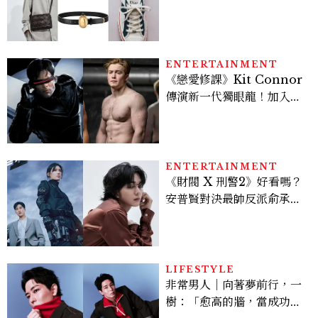
履一次看
ENTERTAINMENT
《戀愛修課》Kit Connor
傳演新一代獨眼龍！加入新
版《X戰警》，可望搭檔
Sadie Sink
ENTERTAINMENT
《財閥 X 刑警2》好看嗎？
安普賢對決最帥反派俞承
豪，鄭恩彩接棒女主，開專
機、刷黑卡，用錢輾壓罪犯
的陳利手回來了，這次能玩
多大？
LIFESTYLE
非常男人｜向著夢前行，一
樹：「愈高的牆，當成功爬