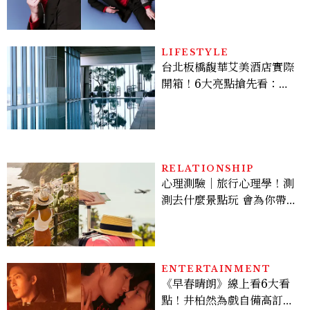
上去的那一刻，就愈有成就
感。」
LIFESTYLE
台北板橋馥華艾美酒店實際
開箱！6大亮點搶先看：新
北最新旅宿地標、高空泳
池、客房藏奢華細節
RELATIONSHIP
心理測驗｜旅行心理學！測
測去什麼景點玩 會為你帶來
好運
ENTERTAINMENT
《早春晴朗》線上看6大看
點！井柏然為戲自備高訂，