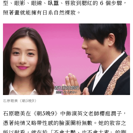
型、眼影、眼線、臥蠶、唇妝到腮紅的 6 個步驟，
照著畫就能擁有日系自然裸妝。
石原聰美《朝5晚9》
石原聰美在《朝5晚9》中飾演英文老師櫻庭潤子，
憑著純情又略帶性感的臉蛋圈粉無數。她的妝容之
所以耐看，就在於「不會太豔、也不會太素」的剛