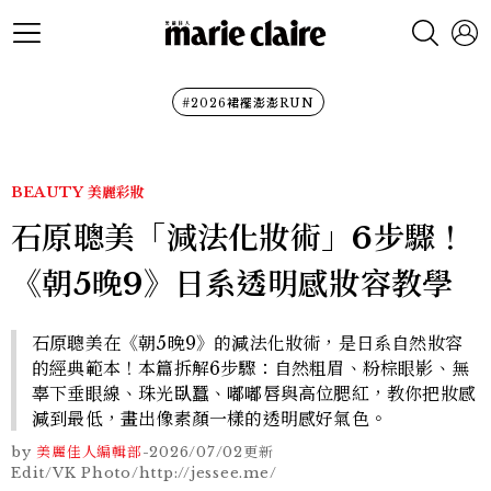
#2026裙襬澎澎RUN
BEAUTY
美麗彩妝
石原聰美「減法化妝術」6步驟！
《朝5晚9》日系透明感妝容教學
石原聰美在《朝5晚9》的減法化妝術，是日系自然妝容
的經典範本！本篇拆解6步驟：自然粗眉、粉棕眼影、無
辜下垂眼線、珠光臥蠶、嘟嘟唇與高位腮紅，教你把妝感
減到最低，畫出像素顏一樣的透明感好氣色。
by
美麗佳人編輯部
-
2026/07/02
更新
Edit/VK Photo/http://jessee.me/