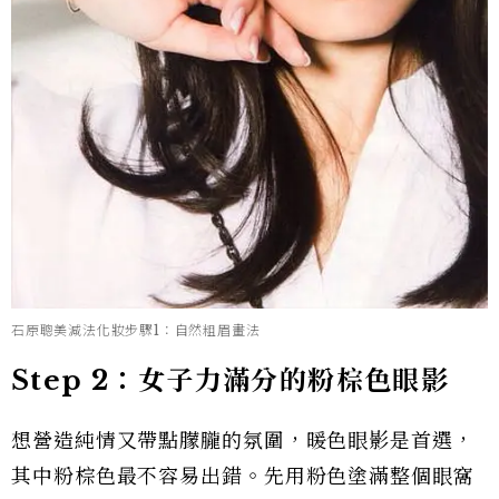
石原聰美減法化妝步驟1：自然粗眉畫法
Step 2：女子力滿分的粉棕色眼影
想營造純情又帶點朦朧的氛圍，暖色眼影是首選，
其中粉棕色最不容易出錯。先用粉色塗滿整個眼窩