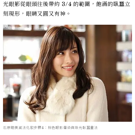
光眼影從眼頭往後帶約 3/4 的範圍，飽滿的臥蠶立
刻現形，眼睛又圓又有神。
石原聰美減法化妝步驟4：棕色眼影暈染與珠光臥蠶畫法