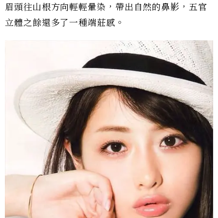
眉頭往山根方向輕輕暈染，帶出自然的鼻影，五官
立體之餘還多了一種端莊感。