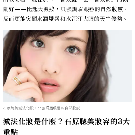
剛好——比起大濃妝，只強調眉眼唇的自然妝感，
反而更能突顯水潤雙唇和水汪汪大眼的天生優勢。
石原聰美減法化妝：只強調眉眼唇的自然妝感
減法化妝是什麼？石原聰美妝容的3大
重點