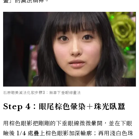
畫」的減法精神。
石原聰美減法化妝步驟3：無辜下垂眼線畫法
Step 4：眼尾棕色暈染＋珠光臥蠶
用棕色眼影把剛剛的下垂眼線微微暈開，並在下眼
瞼後 1/4 處疊上棕色眼影加深輪廓；再用淺白色珠