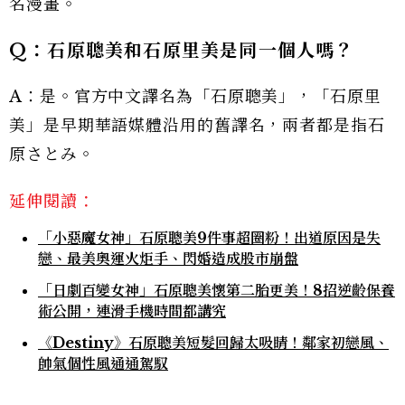
名漫畫。
Q：石原聰美和石原里美是同一個人嗎？
A：是。官方中文譯名為「石原聰美」，「石原里
美」是早期華語媒體沿用的舊譯名，兩者都是指石
原さとみ。
延伸閱讀：
「小惡魔女神」石原聰美9件事超圈粉！出道原因是失
戀、最美奧運火炬手、閃婚造成股市崩盤
「日劇百變女神」石原聰美懷第二胎更美！8招逆齡保養
術公開，連滑手機時間都講究
《Destiny》石原聰美短髮回歸太吸睛！鄰家初戀風、
帥氣個性風通通駕馭