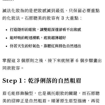
減法化妝指的是把妝感減到最低、只保留必要重點
的化妝法。石原聰美的妝容有 3 大重點：
打造隱形的眼妝，讓雙眼深邃卻看不出妝感
能呼吸的輕透裸肌，底妝越薄越好
仿若天生的好氣色，靠腮紅與唇色自然透出
掌握這 3 個原則之後，接下來就照著 6 個步驟畫出
同款妝容。
Step 1：乾淨俐落的自然粗眉
眉毛能修飾臉型，也是襯托眼妝的關鍵，而石原聰
美的招牌正是自然粗眉。順著原生眉型描繪，再從