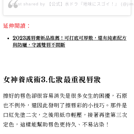
A post shared by 【公式】水ドラ『地味にスゴイ！』 (@jimi
延伸閱讀：
2023護唇膏新品推薦！可打底可厚敷，還有純素配方
與防曬，守護雙唇不間斷
女神養成術3.化妝最重視唇妝
擦好的唇色卻很容易消失是很多女生的困擾，石原
也不例外，還因此發明了擦唇彩的小技巧。那件是
口紅先塗二次，之後用紙巾輕壓，接著再塗第三次
定色，這樣能幫助唇色更持久、不易沾染！