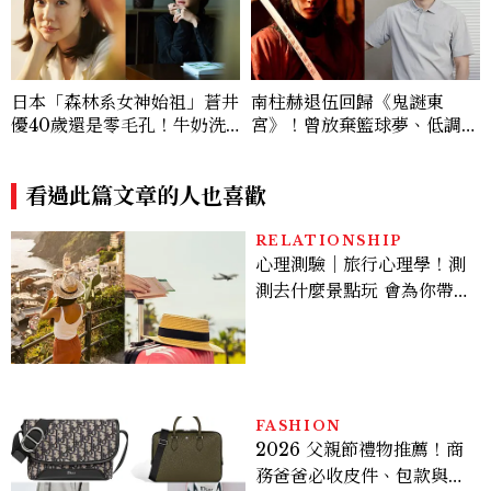
日本「森林系女神始祖」蒼井
南柱赫退伍回歸《鬼謎東
優40歲還是零毛孔！牛奶洗
宮》！曾放棄籃球夢、低調捐
臉、半身浴、豆漿飲...每天都
獎學金，同款香氛是這款迪奧
在做
經典男香
看過此篇文章的人也喜歡
RELATIONSHIP
心理測驗｜旅行心理學！測
測去什麼景點玩 會為你帶來
好運
FASHION
2026 父親節禮物推薦！商
務爸爸必收皮件、包款與鞋