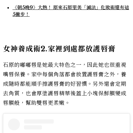
《朝5晚9》大熱！ 原來石原里美「減法」化妝術還有這
5撇步！
女神養成術2.家裡到處都放護唇膏
石原的嘟嘟唇是她最大特色之一，因此她也很重視
嘴唇保養。家中每個角落都會放置護唇膏之外，養
成隨時都能順手擦護唇膏的好習慣。另外還會定期
去角質，也會厚塗護唇精華後蓋上小塊保鮮膜變成
唇膜般，幫助雙唇更柔嫩。