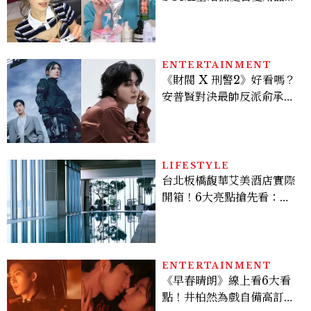
開，防曬、護髮、止汗、頭
皮保養10款好物一次看
ENTERTAINMENT
《財閥 X 刑警2》好看嗎？
安普賢對決最帥反派俞承
豪，鄭恩彩接棒女主，開專
機、刷黑卡，用錢輾壓罪犯
的陳利手回來了，這次能玩
多大？
LIFESTYLE
台北板橋馥華艾美酒店實際
開箱！6大亮點搶先看：新
北最新旅宿地標、高空泳
池、客房藏奢華細節
ENTERTAINMENT
《早春晴朗》線上看6大看
點！井柏然為戲自備高訂，