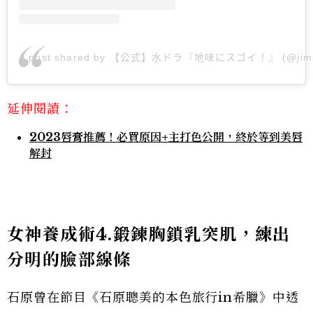
A post shared by 【公式】水ドラ『地味にスゴイ！』 (@jimi
延伸閱讀：
2023唇膏推薦！必買原因+主打色公開，終於等到美唇
解封
女神養成術4.鍛鍊胸鎖乳突肌，練出
分明的臉部線條
石原曾在節目《石原聰美的本色旅行in希臘》中透