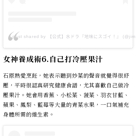
A post shared by 【公式】水ドラ『地味にスゴイ！』 (@jimi
女神養成術6.自己打冷壓果汁
石原熱愛烹飪，她表示聽到炒菜的聲音就覺得很紓
壓，平時很認真研究健康食譜，尤其喜歡自己做冷
壓果汁。她會用香蕉、小松菜、菠菜、羽衣甘藍、
蘋果、鳳梨、藍莓等大量的青菜水果，一口氣補充
身體所需的維生素。