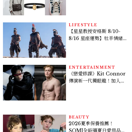
履一次看
LIFESTYLE
【星星教授安格斯 8/10-
8/16 星座運勢】牡羊情緒
變敏感，雙子人際吸引力爆
棚
ENTERTAINMENT
《戀愛修課》Kit Connor
傳演新一代獨眼龍！加入新
版《X戰警》，可望搭檔
Sadie Sink
BEAUTY
2026夏季保養推薦！
SOMI全昭彌夏日愛用品公