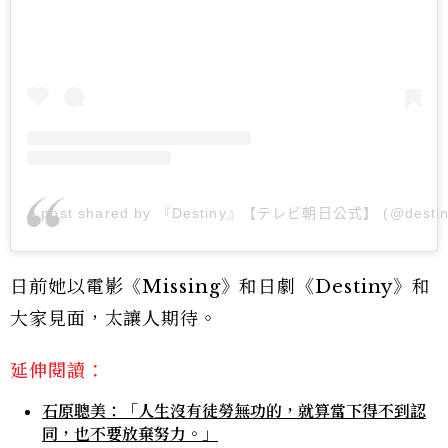
A post shared by 『Destiny』【テレビ朝日公式】 (@destiny
日前她以電影《Missing》和日劇《Destiny》和
大家見面，太讓人期待。
延伸閱讀：
石原聰美：「人生沒有徒勞無功的，就算當下得不到認
同，也不要放棄努力。」