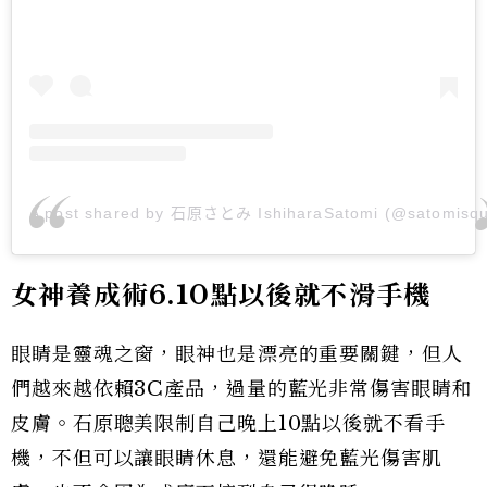
A post shared by 石原さとみ IshiharaSatomi (@satomisq
女神養成術6.10點以後就不滑手機
眼睛是靈魂之窗，眼神也是漂亮的重要關鍵，但人
們越來越依賴3C產品，過量的藍光非常傷害眼睛和
皮膚。石原聰美限制自己晚上10點以後就不看手
機，不但可以讓眼睛休息，還能避免藍光傷害肌