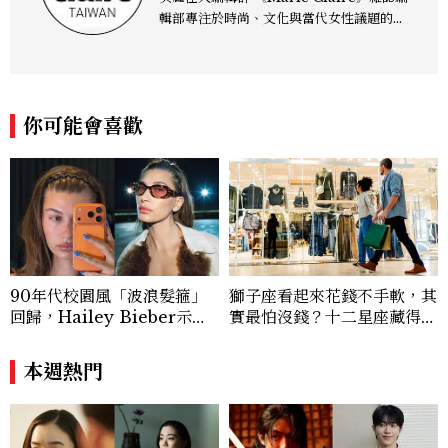
輯部專注於時尚、文化與當代女性議題的深
度呈現，致力打造兼具風格與觀點的內容敘
事。 團隊擅長核心議題企劃、內容策展與
跨平台整合，長期關注國際時代脈動與社會
趨勢，從文化觀察出發，挖掘具有啟發性的
你可能會喜歡
女性故事與價值觀；同時以細膩的美學語言
與敘事張力，轉化為兼具視覺風格與思想深
度的內容。 《Marie Claire》始終以敏銳
視角與編輯直覺，引領讀者探索女性多元面
貌與生活品味風格的無限可能。
90年代校園風「波浪髮箍」
獅子座看起來花錢不手軟，其
回歸，Hailey Bieber示範
實最怕沒錢？十二星座藏得最
如何戴得時髦：這款Miu Mi
深的金錢焦慮，「這星座」比
u髮箍未開賣先爆紅！
價半天，最後卻買最貴的
本週熱門