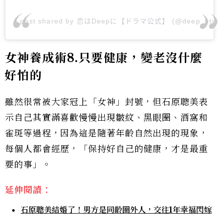
A post shared by 恋はDeepに【ドラマ公式】 (@deep_ntv)
女神養成術8.只要健康，變老沒什麼
好怕的
雖然很常被大家冠上「女神」封號，但石原聰美表
示自己其實滿喜歡慢慢出現皺紋、黑眼圈、酒窩和
雀斑等過程，因為這是隨著年齡自然出現的現象，
每個人都會經歷，「保持好自己的健康，才是最重
要的事」。
延伸閱讀：
石原聰美結婚了！男方是同齡圈外人，交往1年幸福閃嫁