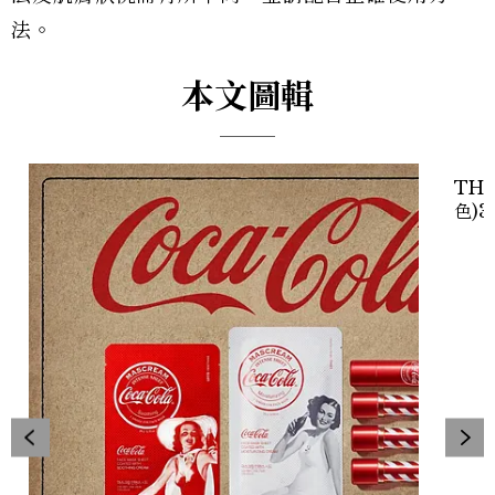
法。
本文圖輯
TH
色)3