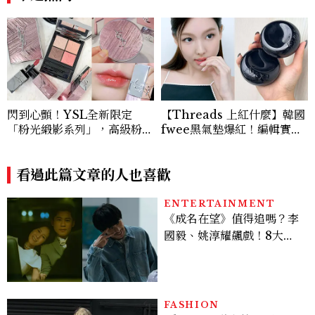
面
閃到心顫！YSL全新限定
【Threads 上紅什麼】韓國
「粉光緞影系列」，高級粉緞
fwee黑氣墊爆紅！編輯實
光金屬織紋包裝，必收明星#
測：混合肌出油後妝感反而更
粉氣墊&限量新色眼影盤，期
漂亮
間限定七夕愛心禮盒滿額享，
看過此篇文章的人也喜歡
已經開賣手刀搶！
ENTERTAINMENT
《成名在望》值得追嗎？李
國毅、姚淳耀飆戲！8大看
點與網友殘酷評價：節奏太
慢、犯人太好猜？
FASHION