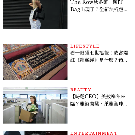
The Row秋冬第一顆IT
Bag出現了？全新法棍包
「Alma」，極簡控又要開
始排隊了
LIFESTYLE
看一眼獲七世福報！故宮爆
紅《龍藏經》是什麼？預約
＆參觀攻略一次看
BEAUTY
【時髦CEO】美妝寒冬來
臨？雅詩蘭黛、萊雅全球裁
員＋關閉官網，下一步計畫
曝光
ENTERTAINMENT