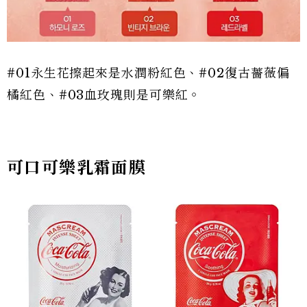
#01永生花擦起來是水潤粉紅色、#02復古薔薇偏
橘紅色、#03血玫瑰則是可樂紅。
可口可樂乳霜面膜