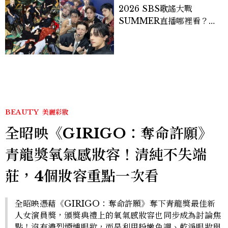
2026 SBS歌謠大戰
SUMMER直播哪裡看？
Stray Kids、ATEEZ等
28組卡司、線上播出時間一
次看
BEAUTY
美麗彩妝
全昭映《GIRIGO：奪命許願》
青龍獎氧氣感妝容！清純不失端
莊，4個妝容重點一次看
全昭映憑藉《GIRIGO：奪命許願》奪下青龍獎最佳新
人女演員獎，頒獎典禮上的氧氣感妝容也同步成為討論焦
點！沒有濃烈煙燻眼妝，而是利用粉嫩色調、乾淨眼妝與