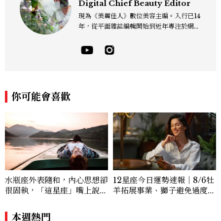
Digital Chief Beauty Editor
現為《美麗佳人》數位美容主編。入行已14
年，從平面雜誌編輯開始到近年專注於網路
報導，同時兼顧社群操作。寫作範圍持續深
耕彩妝、保養、香氛、頭髮...等與美有關的
面向。擅長以細膩敏銳的觀察力，深入報導
品牌理念與最新產品趨勢，將專業知識轉化
為貼近讀者日常的實用建議。持續關注美容
產業的創新動態，從配方科學到永續發展等
你可能會喜歡
等。Contact：chiao_hung@mctw.co
m.tw
水瓶座外表隨和，內心思想卻
12星座今日運勢速報｜8/6牡
很固執，「這星座」嘴上說都
羊拓展事業、獅子避免過度借
可以，最後還是照自己的方式
貸
選！12星座最難被改變的一
本週熱門