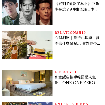
《直到T恤乾了為止》中島
步是誰？9件事認識日本
「昭和臉」男星：大文豪玄
孫、《地獄占星師》關鍵人
物
RELATIONSHIP
心理測驗｜旅行心理學！測
測去什麼景點玩 會為你帶來
好運
LIFESTYLE
和逸飯店攜手韓國超人氣
IP「ONE ONE ZERO
SEVEN」，打造療癒系快
樂狗狗主題房！全台獨家客
房、聯名好禮一次收藏
ENTERTAINMENT