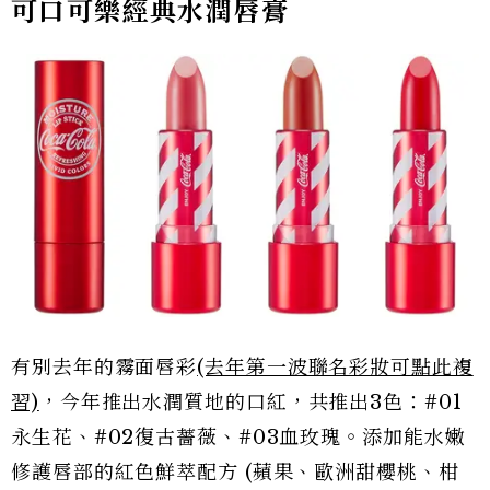
可口可樂經典水潤唇膏
有別去年的霧面唇彩
(去年第一波聯名彩妝可點此複
習)
，今年推出水潤質地的口紅，共推出3色：#01
永生花、#02復古薔薇、#03血玫瑰。添加能水嫩
修護唇部的紅色鮮萃配方 (蘋果、歐洲甜櫻桃、柑