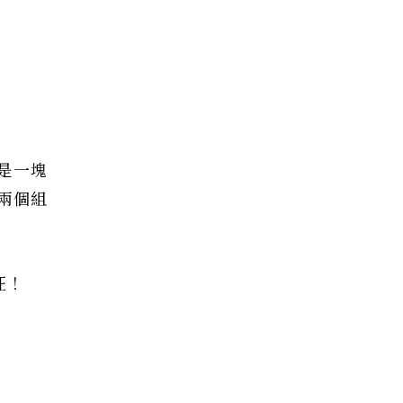
是一塊
兩個組
狂！