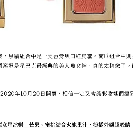
案，黑貓組合中是一支唇膏與口紅皮套。南瓜組合中則
圖案還是星巴克最經典的美人魚女神，真的太精緻了。
預計2020年10月20日開賣，相信一定又會讓彩妝迷們瘋
魔女星冰樂」芒果、蜜桃結合火龍果汁，粉橘外觀超吸睛