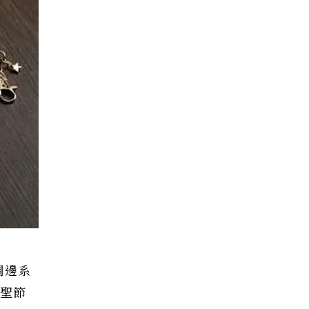
周邊系
萬聖節