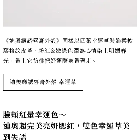
《迪奧癮誘唇膏外殼》同樣以四葉幸運草裝飾柔軟
藤格紋皮革，粉紅&嫩綠色澤為心情染上明媚春
光，帶上它彷彿把好運隨身帶著走。
迪奧癮誘唇膏外殼 幸運草
臉頰紅暈幸運色～
迪奧超完美亮妍腮紅，雙色幸運草美
到失語