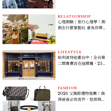
機、刷黑卡，用錢輾壓罪犯
的陳利手回來了，這次能玩
多大？
RELATIONSHIP
心理測驗｜旅行心理學！測
測去什麼景點玩 會為你帶來
好運
LIFESTYLE
哈利波特迷衝台中！全台第
二間專賣店在這開幕，25週
年限定周邊、托特包太值得
入手
FASHION
2026 父親節禮物推薦！商
務爸爸必收皮件、包款與鞋
履一次看