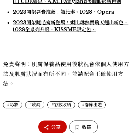
ETUDE繆思、A.M. Fairyland美瞳眼影新色到
2023開架唇膏推薦！媚比琳、1028、Opera
2023開架睫毛膏新登場！媚比琳熱賣飛天翹出新色、
1028全系列升級、KISSME限定色⋯
免責聲明：肌膚保養品使用後狀況會依個人使用方
法及肌膚狀況而有所不同，並請配合正確使用方
法。
#彩妝
#收納
#彩妝收納
#春節出遊
分享
收藏