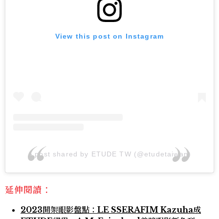
View this post on Instagram
A post shared by ETUDE TW (@etudetaiwan)
延伸閱讀：
2023開架眼影盤點：LE SSERAFIM Kazuha成