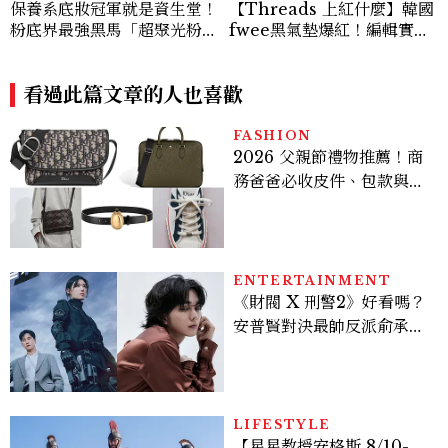
保養系底妝冠軍就是資生堂！
【Threads 上紅什麼】韓國
粉底界最強黑馬「超聚光粉底
fwee黑氣墊爆紅！編輯實
精華」全新#霧光版重磅登場
測：混合肌出油後妝感反而更
~女神李時安養膚持妝的秘密
漂亮
武器 輕盈細緻到絕對顛覆你
看過此篇文章的人也喜歡
對底妝的想像！
FASHION
2026 父親節禮物推薦！商
務爸爸必收皮件、包款與鞋
履一次看
ENTERTAINMENT
《財閥 X 刑警2》好看嗎？
安普賢對決最帥反派俞承
豪，鄭恩彩接棒女主，開專
機、刷黑卡，用錢輾壓罪犯
的陳利手回來了，這次能玩
多大？
LIFESTYLE
【星星教授安格斯 8/10-