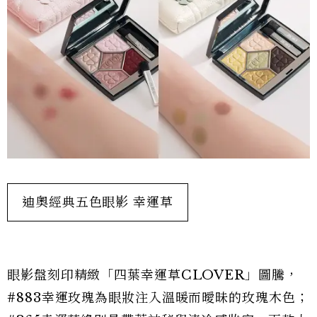
迪奧經典五色眼影 幸運草
眼影盤刻印精緻「四葉幸運草CLOVER」圖騰，
#883幸運玫瑰為眼妝注入溫暖而曖昧的玫瑰木色；