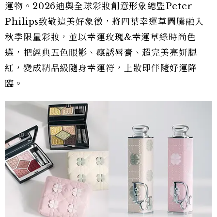
運物。2026迪奧全球彩妝創意形象總監Peter
Philips致敬這美好象徵，將四葉幸運草圖騰融入
秋季限量彩妝，並以幸運玫瑰&幸運草綠時尚色
選，把經典五色眼影、癮誘唇膏、超完美亮妍腮
紅，變成精品級隨身幸運符，上妝即伴隨好運降
臨。