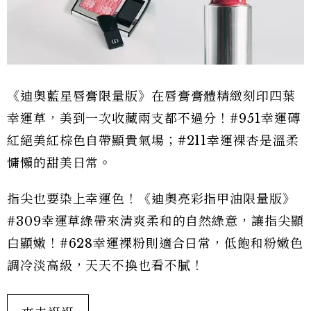
《迪奧藍星唇膏限量版》在唇膏膏體精緻刻印四葉
幸運草，美到一次收藏兩支都不過分！#951幸運磚
紅絕美紅棕色自帶顯貴氣場；#211幸運裸杏是溫柔
慵懶的甜美日常。
指尖也要染上幸運色！《迪奧亮彩指甲油限量版》
#309幸運草綠帶來清爽柔和的自然綠意，讓指尖顯
白顯嫩！#628幸運裸粉則適合日常，低飽和粉嫩色
調冷淡高級，天天不換也看不膩！