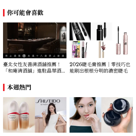
們一起變漂亮吧！
你可能會喜歡
臺北女性友善清酒舖推薦！
2026睫毛膏推薦｜零技巧也
「和庵清酒舖」進駐晶華酒
能刷出根根分明的濃密睫毛
店：首創五行心情選酒、單杯
180元起輕鬆微醺
本週熱門