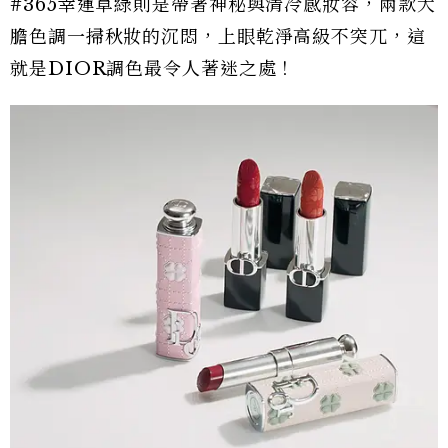
#365幸運草綠則是帶著神秘與清冷感妝容，兩款大
膽色調一掃秋妝的沉悶，上眼乾淨高級不突兀，這
就是DIOR調色最令人著迷之處！