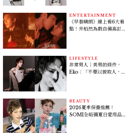
ENTERTAINMENT
《早春晴朗》線上看6大看
點！井柏然為戲自備高訂，
孫千苦等地下戀轉正，雨夜
激吻獲讚慾感天花板
LIFESTYLE
非常男人｜美男的條件，
Eko：「不要以貌取人，內
在與外在同樣重要。」
BEAUTY
2026夏季保養推薦！
SOMI全昭彌夏日愛用品公
開，防曬、護髮、止汗、頭
皮保養10款好物一次看