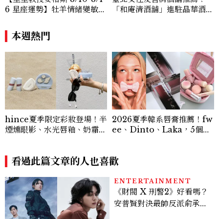
6 星座運勢】牡羊情緒變敏
「和庵清酒舖」進駐晶華酒
感，雙子人際吸引力爆棚
店：首創五行心情選酒、單杯
180元起輕鬆微醺
本週熱門
hince夏季限定彩妝登場！半
2026夏季韓系唇膏推薦！fw
煙燻眼影、水光唇釉、奶霜腮
ee、Dinto、Laka，5個韓
紅、柔霧氣墊推薦，Chill V
妞最愛小眾唇彩品牌新品盤點
oyage 系列一次看
看過此篇文章的人也喜歡
ENTERTAINMENT
《財閥 X 刑警2》好看嗎？
安普賢對決最帥反派俞承
豪，鄭恩彩接棒女主，開專