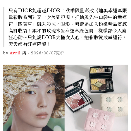
只有DIOR能超越DIOR！秋季限量彩妝《迪奧幸運草限
量彩妝系列》又一次美到犯規，把迪奧先生口袋中的幸運
符「四葉草」融入彩妝，眼影、唇膏還加入粉嫩精品質感
高訂收袋！柔和的玫瑰木&幸運草綠色調，樣樣都令人瘋
狂心動～只能說DIOR太懂女人心，把彩妝變成幸運符，
天天都有好運降臨！
by
Avril
與
-
2026/08/07
更新