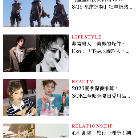
8/16 星座運勢】牡羊情緒
變敏感，雙子人際吸引力爆
棚
LIFESTYLE
非常男人｜美男的條件，
Eko：「不要以貌取人，內
在與外在同樣重要。」
BEAUTY
2026夏季保養推薦！
SOMI全昭彌夏日愛用品公
開，防曬、護髮、止汗、頭
皮保養10款好物一次看
RELATIONSHIP
心理測驗｜旅行心理學！測