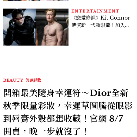
ENTERTAINMENT
《戀愛修課》Kit Connor
傳演新一代獨眼龍！加入新
版《X戰警》，可望搭檔
Sadie Sink
BEAUTY
美麗彩妝
開箱最美隨身幸運符～Dior全新
秋季限量彩妝，幸運草圖騰從眼影
到唇膏外殼都想收藏！官網 8/7
開賣，晚一步就沒了！