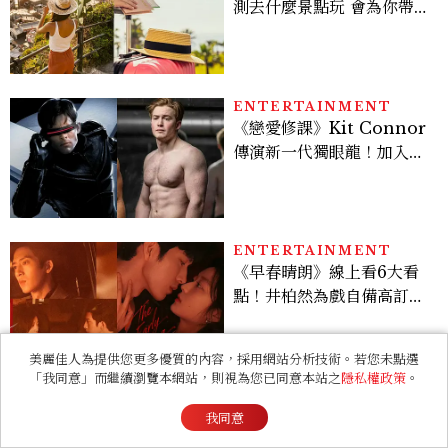
測去什麼景點玩 會為你帶來
好運
ENTERTAINMENT
《戀愛修課》Kit Connor
傳演新一代獨眼龍！加入新
版《X戰警》，可望搭檔
Sadie Sink
ENTERTAINMENT
《早春晴朗》線上看6大看
點！井柏然為戲自備高訂，
孫千苦等地下戀轉正，雨夜
激吻獲讚慾感天花板
美麗佳人為提供您更多優質的內容，採用網站分析技術。若您未點選
「我同意」而繼續瀏覽本網站，則視為您已同意本站之
隱私權政策
。
BEAUTY
嬰兒先爬再站不是沒原因！
我同意
爆紅「爬行救脊椎」3動