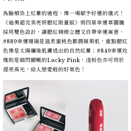
為臉頰染上紅暈的過程，像一場賦予好運的儀式！
《迪奧超完美亮妍腮紅限量版》將四葉幸運草圖騰
採用雙色設計，讓腮紅精緻立體又自帶幸運寓意，
#889幸運珊瑚是溫柔蜜桃色膨潤蘋果肌，重點腮紅
色像是太陽曬後肌膚透出的自然紅暈；#849幸運玫
瑰則是細閃顯嫩的Lucky Pink，淺粉色亦可用於
提亮高光，給人戀愛般的好氣色！