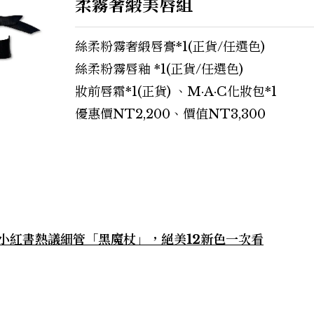
柔霧奢緞美唇組
絲柔粉霧奢緞唇膏*1(正貨/任選色)
絲柔粉霧唇釉 *1(正貨/任選色)
妝前唇霜*1(正貨) 、M·A·C化妝包*1
優惠價NT2,200、價值NT3,300
！小紅書熱議細管「黑魔杖」，絕美12新色一次看