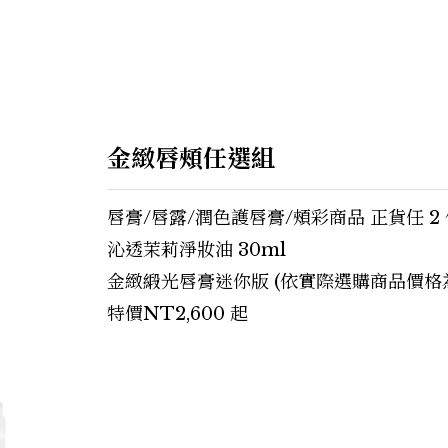
金緻唇頰任選組
唇膏/唇露/潤色護唇膏/頰彩商品 正貨任 2
沁透茉莉淨妝油 30ml
金緻緞光唇膏迷你版 (依實際選購商品價格
特價NT2,600 起