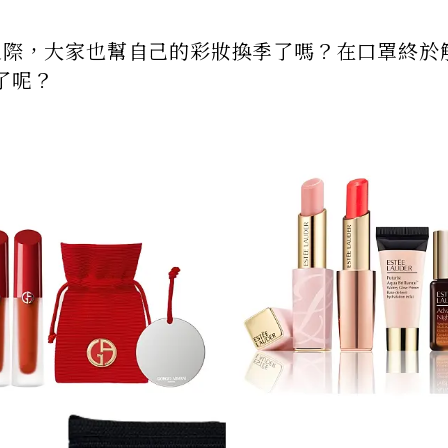
替之際，大家也幫自己的彩妝換季了嗎？在口罩終於
了呢？