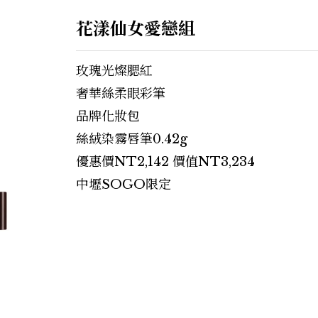
花漾仙女愛戀組
玫瑰光燦腮紅
奢華絲柔眼彩筆
品牌化妝包
絲絨染霧唇筆0.42g
優惠價NT2,142 價值NT3,234
中壢SOGO限定