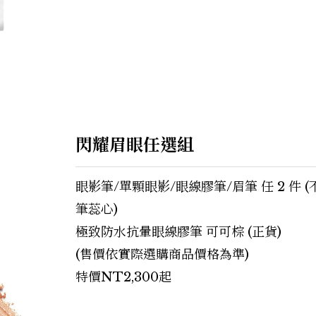
閃耀眉眼任選組
眼影筆/單顆眼影/眼線膠筆/眉筆 任 2 件 
筆蕊心)
極致防水抗暈眼線膠筆 可可棕 (正貨)
(售價依實際選購商品價格為準)
特價NT2,300起