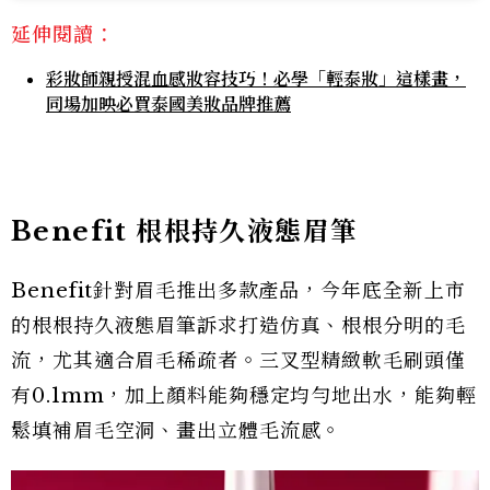
延伸閱讀：
彩妝師親授混血感妝容技巧！必學「輕泰妝」這樣畫，
同場加映必買泰國美妝品牌推薦
Benefit 根根持久液態眉筆
Benefit針對眉毛推出多款產品，今年底全新上市
的根根持久液態眉筆訴求打造仿真、根根分明的毛
流，尤其適合眉毛稀疏者。三叉型精緻軟毛刷頭僅
有0.1mm，加上顏料能夠穩定均勻地出水，能夠輕
鬆填補眉毛空洞、畫出立體毛流感。