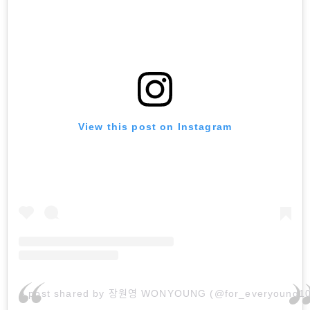
View this post on Instagram
A post shared by 장원영 WONYOUNG (@for_everyoung10