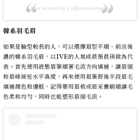
A post shared by J (@jennierubyjane)
韓系羽毛眉
如果是臉型較長的人，可以選擇眉型平順、前淡後
濃的韓系羽毛眉，以IVE的人氣成員張員瑛做為代
表。首先使用液態眉筆順著毛流方向填補，讓眉頭
和眉峰接近水平高度，再來使用眉筆將後半段眉毛
填補顏色和邊框，記得要用眉梳或眉采膏刷順讓毛
色柔和均勻，同時也能塑形眉頭毛流。