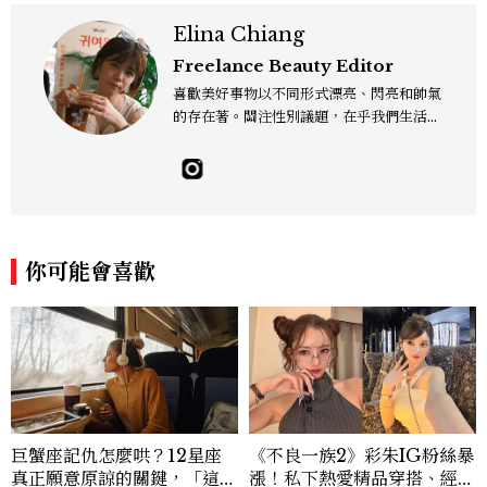
Elina Chiang
Freelance Beauty Editor
喜歡美好事物以不同形式漂亮、閃亮和帥氣
的存在著。關注性別議題，在乎我們生活的
這片土地。希望我們都能成為快樂的小國小
民！Instagram：hanyunc／Contac
t：elina.chiang.work@gmail.com
你可能會喜歡
巨蟹座記仇怎麼哄？12星座
《不良一族2》彩朱IG粉絲暴
真正願意原諒的關鍵，「這星
漲！私下熱愛精品穿搭、經營