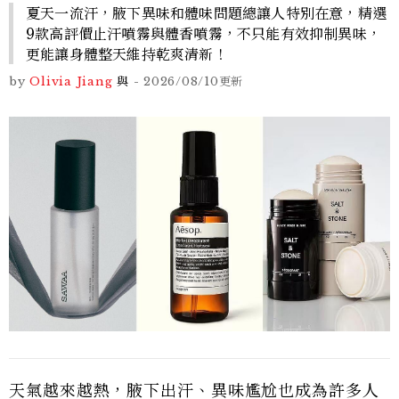
夏天一流汗，腋下異味和體味問題總讓人特別在意，精選
9款高評價止汗噴霧與體香噴霧，不只能有效抑制異味，
更能讓身體整天維持乾爽清新！
by
Olivia Jiang
與
-
2026/08/10
更新
天氣越來越熱，腋下出汗、異味尷尬也成為許多人