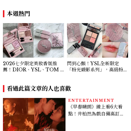
座」道歉沒用，要看你下一次
服飾品牌，堪稱品味最好女成
怎麼做
員
本週熱門
2026七夕限定美妝香氛推
閃到心顫！YSL全新限定
薦！DIOR、YSL、TOM F
「粉光緞影系列」，高級粉緞
ORD、嬌蘭浪漫新品一次看
光金屬織紋包裝，必收明星#
粉氣墊&限量新色眼影盤，期
看過此篇文章的人也喜歡
間限定七夕愛心禮盒滿額享，
已經開賣手刀搶！
ENTERTAINMENT
《早春晴朗》線上看6大看
點！井柏然為戲自備高訂，
孫千苦等地下戀轉正，雨夜
激吻獲讚慾感天花板