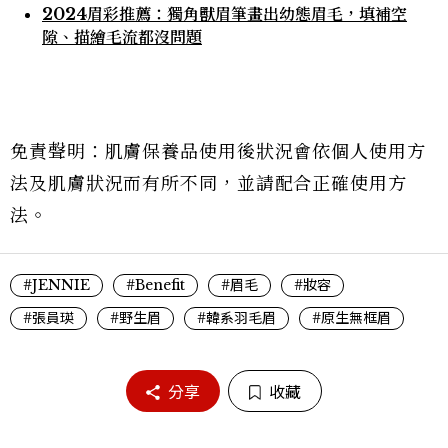
2024眉彩推薦：獨角獸眉筆畫出幼態眉毛，填補空
隙、描繪毛流都沒問題
免責聲明：肌膚保養品使用後狀況會依個人使用方
法及肌膚狀況而有所不同，並請配合正確使用方
法。
#JENNIE
#Benefit
#眉毛
#妝容
#張員瑛
#野生眉
#韓系羽毛眉
#原生無框眉
分享
收藏