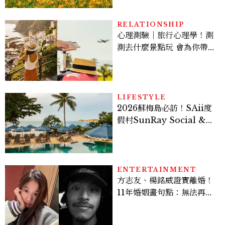
RELATIONSHIP
心理測驗｜旅行心理學！測
測去什麼景點玩 會為你帶來
好運
LIFESTYLE
2026蘇梅島必訪！SAii度
假村SunRay Social &
Swim Club全新開箱，6
大亮點體驗懶人包
ENTERTAINMENT
方志友、楊銘威證實離婚！
11年婚姻畫句點：無法再做
情人，但永遠是家人