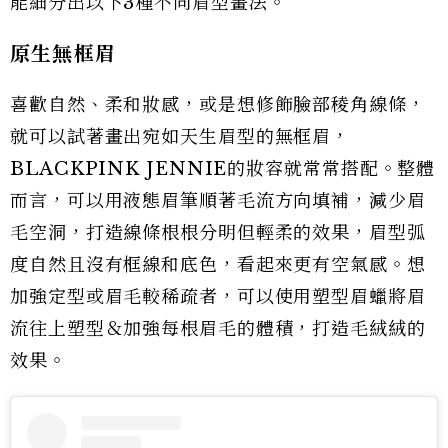
能細分出以下3種不同眉型畫法。
原生無框眉
喜歡自然、柔和妝感，或是想修飾臉部稜角線條，
就可以試著畫出宛如天生眉型的無框眉，
BLACKPINK JENNIE的妝容就常常搭配。整體
而言，可以用液態眉筆順著毛流方向填補，減少眉
毛空洞，打造線條根根分明但輕柔的效果，眉型弧
度自然且沒有框線和底色，看起來更有空氣感。想
加強定型或眉毛較稀疏者，可以使用塑型眉蠟將眉
流往上塑型＆加強每根眉毛的體積，打造毛絨絨的
效果。