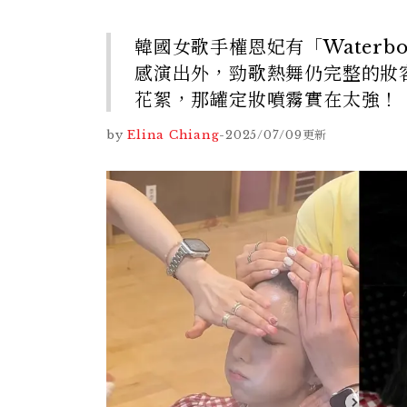
韓國女歌手權恩妃有「Water
感演出外，勁歌熱舞仍完整的妝
花絮，那罐定妝噴霧實在太強！
by
Elina Chiang
-
2025/07/09
更新