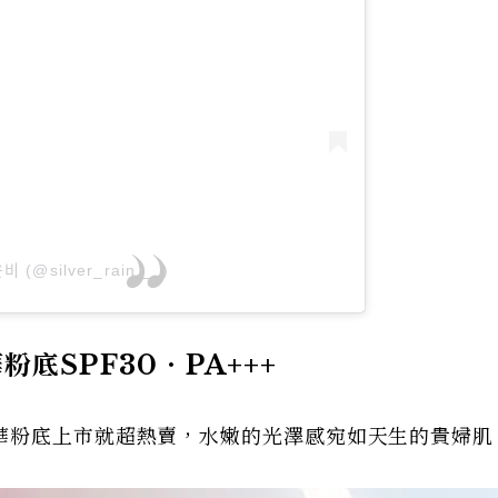
비 (@silver_rain.__)
底SPF30．PA+++
華粉底上市就超熱賣，水嫩的光澤感宛如天生的貴婦肌