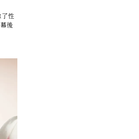
除了性
的幕後