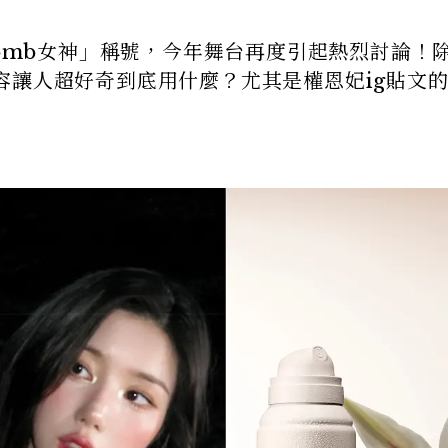
bomb女神」稱號，今年舞台再度引起熱烈討論！
容讓人超好奇到底用什麼？尤其是權恩妃ig貼文