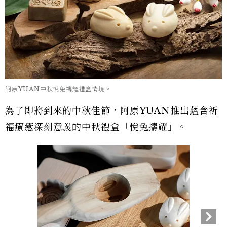
阿原YUAN中秋悅兔禱耀禮盒情境。
為了即將到來的中秋佳節，阿原YUAN推出蘊含祈
福療癒深刻意義的中秋禮盒「悅兔擣耀」。