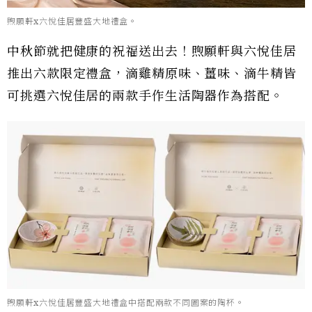
煦願軒x六悅佳居豐盛大地禮盒。
中秋節就把健康的祝福送出去！煦願軒與六悅佳居
推出六款限定禮盒，滴雞精原味、薑味、滴牛精皆
可挑選六悅佳居的兩款手作生活陶器作為搭配。
煦願軒x六悅佳居豐盛大地禮盒中搭配兩款不同圖案的陶杯。