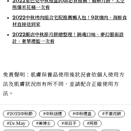
2022星巴克中秋禮盒10款必買推薦！最新月餅、太空
熊爆米花桶一次看
2022中秋烤肉組合宅配推薦懶人包！9款燒肉、海鮮食
材直接送到家
2022飯店中秋節月餅總整理！銷魂口味、夢幻藝術設
計、奢華禮籃一次看
免責聲明：肌膚保養品使用後狀況會依個人使用方
法及肌膚狀況而有所不同，並請配合正確使用方
法。
#2022中秋節
#中秋送禮
#中秋禮盒
#不要月餅
#Dr.May
#美博士
#茶日子
#阿原