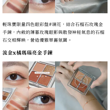
輕珠寶限量四色眼彩盤#璃花，結合石榴石玫瑰金
手鍊，內斂的薄暮玫瑰眼影與散發神秘氣息的石榴
石交相輝映，營造優雅華麗氛圍。
流金x橘瑪瑙亮金手鍊