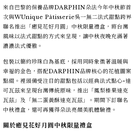
來自巴黎的保養品牌DARPHIN朵法今年中秋節首
次與WUnique Pâtisserie吳一無二法式甜點跨界
聯名推出「癒見花好月圓」中秋限量禮盒，將台灣
風味以法式甜點的方式來呈現，讓中秋夜晚充滿著
濃濃法式優雅。
包裝以簡約珍珠白為基底，採用同時象徵著溫暖與
幸福的金色，搭配DARPHIN品牌核心的花植圖案
點綴。裡頭備受注目的甜點包括以經典法式點心-達
可瓦茲來呈現台灣傳統原味，推出「鳳梨榛果達克
瓦茲」及「無二蛋黃酥達克瓦茲」。期間下訂聯名
中秋禮盒，還可再獲得朵法亮顏美肌體驗禮。
關於癒見花好月圓中秋限量禮盒