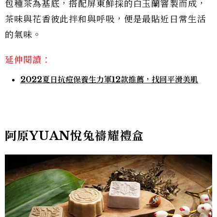
包種茶為基底，搭配屏東鮮採的白玉蘭窨製而成，
茶味與花香彼此拌和與呼吸，便是最貼近日常生活
的氣味。
延伸閱讀：
2022夏日抗痘保養生力軍12款推薦，找回平滑美肌
阿原YUAN悅兔禱耀禮盒