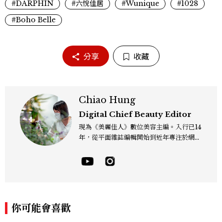
#DARPHIN
#六悅佳居
#Wunique
#1028
#Boho Belle
分享
收藏
Chiao Hung
Digital Chief Beauty Editor
現為《美麗佳人》數位美容主編。入行已14
年，從平面雜誌編輯開始到近年專注於網路
報導，同時兼顧社群操作。寫作範圍持續深
耕彩妝、保養、香氛、頭髮...等與美有關的
面向。擅長以細膩敏銳的觀察力，深入報導
品牌理念與最新產品趨勢，將專業知識轉化
為貼近讀者日常的實用建議。持續關注美容
產業的創新動態，從配方科學到永續發展等
你可能會喜歡
等。Contact：chiao_hung@mctw.co
m.tw