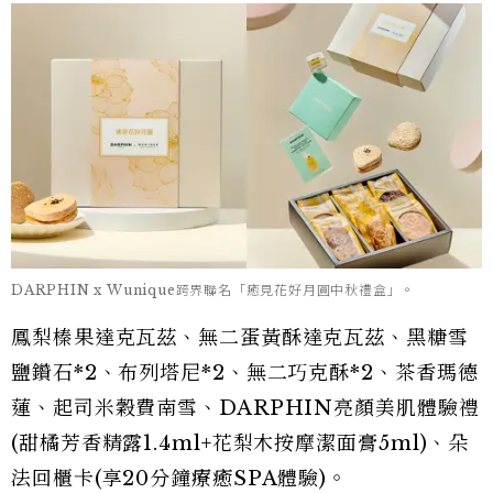
DARPHIN x Wunique跨界聯名「癒見花好月圓中秋禮盒」。
鳳梨榛果達克瓦茲、無二蛋黃酥達克瓦茲、黑糖雪
鹽鑽石*2、布列塔尼*2、無二巧克酥*2、茶香瑪德
蓮、起司米穀費南雪、DARPHIN亮顏美肌體驗禮
(甜橘芳香精露1.4ml+花梨木按摩潔面膏5ml)、朵
法回櫃卡(享20分鐘療癒SPA體驗)。