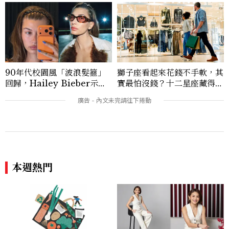
90年代校園風「波浪髮箍」
獅子座看起來花錢不手軟，其
回歸，Hailey Bieber示範
實最怕沒錢？十二星座藏得最
如何戴得時髦：這款Miu Mi
深的金錢焦慮，「這星座」比
u髮箍未開賣先爆紅！
價半天，最後卻買最貴的
本週熱門
SDGs永續目標｜微塑膠危機
信任是最好的美麗配方THE
比想像更近！3招把減塑變成
SCIENCE OF TRUST！專
日常
訪資生堂亞太區總裁兼執行長