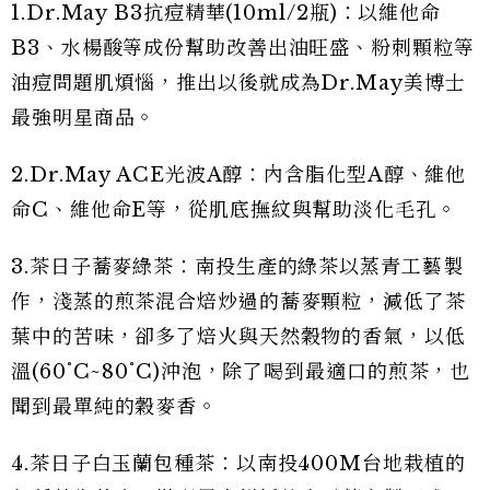
1.Dr.May B3抗痘精華(10ml/2瓶)：以維他命
B3、水楊酸等成份幫助改善出油旺盛、粉刺顆粒等
油痘問題肌煩惱，推出以後就成為Dr.May美博士
最強明星商品。
2.Dr.May ACE光波A醇：內含脂化型A醇、維他
命C、維他命E等，從肌底撫紋與幫助淡化毛孔。
3.茶日子蕎麥綠茶：南投生產的綠茶以蒸青工藝製
作，淺蒸的煎茶混合焙炒過的蕎麥顆粒，減低了茶
葉中的苦味，卻多了焙火與天然穀物的香氣，以低
溫(60˚C~80˚C)沖泡，除了喝到最適口的煎茶，也
聞到最單純的穀麥香。
4.茶日子白玉蘭包種茶：以南投400M台地栽植的