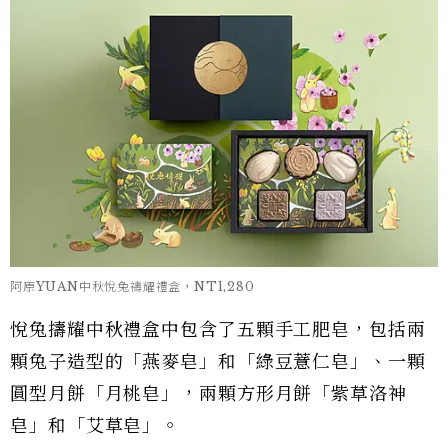
阿原YUAN中秋悅兔禱耀禮盒，NT1,280
悅兔擣耀中秋禮盒中包含了五顆手工肥皂，包括兩
顆兔子造型的「燕麥皂」和「綠豆薏仁皂」、一顆
圓型月餅「月桃皂」，兩顆方形月餅「紫草洛神
皂」和「艾草皂」。