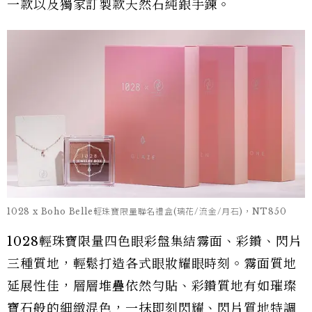
一款以及獨家訂製款天然石純銀手鍊。
1028 x Boho Belle輕珠寶限量聯名禮盒(璃花/流金/月石)，NT850
1028輕珠寶限量四色眼彩盤集結霧面、彩鑽、閃片
三種質地，輕鬆打造各式眼妝耀眼時刻。霧面質地
延展性佳，層層堆疊依然勻貼、彩鑽質地有如璀璨
寶石般的細緻混色，一抹即刻閃耀、閃片質地特調