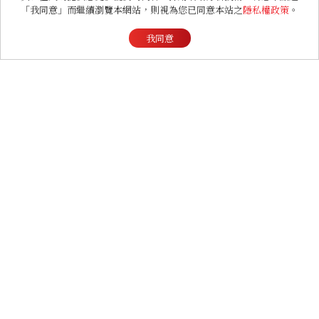
「我同意」而繼續瀏覽本網站，則視為您已同意本站之
隱私權政策
。
個日常習慣養出牛奶肌
我同意
LIFESTYLE
台北板橋馥華艾美酒店實際
開箱！6大亮點搶先看：新
北最新旅宿地標、高空泳
池、客房藏奢華細節
LIFESTYLE
【星星教授安格斯 8/10-
8/16 星座運勢】牡羊情緒
變敏感，雙子人際吸引力爆
棚
ENTERTAINMENT
《戀愛修課》Kit Connor
傳演新一代獨眼龍！加入新