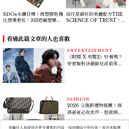
陳婉麗 (Nicole Tan)
看過此篇文章的人也喜歡
ENTERTAINMENT
《財閥 X 刑警2》好看嗎？
安普賢對決最帥反派俞承
豪，鄭恩彩接棒女主，開專
機、刷黑卡，用錢輾壓罪犯
的陳利手回來了，這次能玩
多大？
FASHION
2026 父親節禮物推薦！商
務爸爸必收皮件、包款與鞋
履一次看
BEAUTY
TWICE MINA保養秘訣公
開！每天睡前留10分鐘ME
美麗佳人為提供您更多優質的內容，採用網站分析技術。若您未點選
TIME、定期皮拉提斯，6