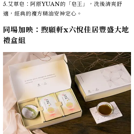
5.艾草皂：阿原YUAN的「皂王」，洗後清爽舒
適，經典的複方精油安神定心。
同場加映：煦願軒x六悅佳居豐盛大地
禮盒組