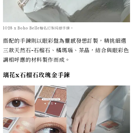
1028 x Boho Belle聯名訂製純銀手鍊。
搭配的手鍊則以眼彩盤為靈感發想訂製，精挑細選
三款天然石-石榴石、橘瑪瑙、茶晶，結合與眼彩色
調相呼應的材料製作而成。
璃花x石榴石玫瑰金手鍊