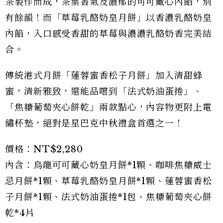
茶製作而成，茶葉香氣及濃郁的可可藏心內餡，別
有餘韻！而「草莓乳酪奶皇月餅」以香濃乳酪奶皇
內餡，入口感受香甜的草莓與濃濃乳酪奶香完美結
合。
傳統港式月餅「蓮蓉蜜香松子月餅」加入清甜蜂
蜜，清新雅致，還能品嚐到「法式奶油蛋捲」、
「焦糖葡萄夾心餅乾」兩款點心，內容物更附上電
繡杯墊，絕對是星巴克中秋禮盒首選之一！
價格：NT$2,280
內含：烏龍可可藏心奶皇月餅*1顆、咖啡焦糖威士
忌月餅*1顆、草莓乳酪奶皇月餅*1顆、蓮蓉蜜香松
子月餅*1顆、法式奶油蛋捲*1包、焦糖葡萄夾心餅
乾*4片