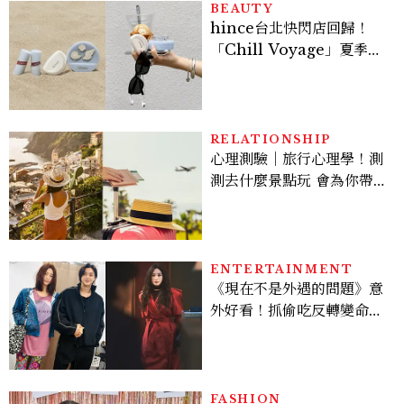
BEAUTY
hince台北快閃店回歸！
「Chill Voyage」夏季限
定系列登場，夢幻海洋藍空
間、限定彩妝、DIY吊飾一
次體驗
RELATIONSHIP
心理測驗｜旅行心理學！測
測去什麼景點玩 會為你帶來
好運
ENTERTAINMENT
《現在不是外遇的問題》意
外好看！抓偷吃反轉變命
案？金憓秀傳奇美腿被讚
爆、金智勳大秀腹肌，曹汝
貞雙影后飆戲，線上看7大
看點懶人包
FASHION