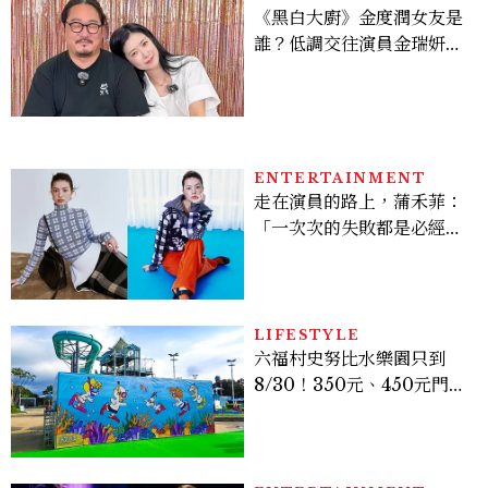
《黑白大廚》金度潤女友是
誰？低調交往演員金瑞妍、
曾出演《少年法庭》，私下
極簡風穿搭是日常範本！
ENTERTAINMENT
走在演員的路上，蒲禾菲：
「一次次的失敗都是必經過
程，必須要經過那些練習，
才能做得好。」
LIFESTYLE
六福村史努比水樂園只到
8/30！350元、450元門票
優惠一次看，必拍造景、
SNOOPY美食可愛登場