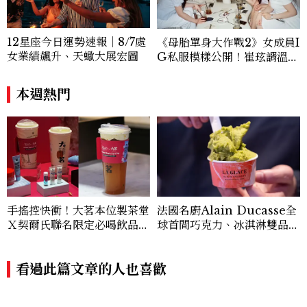
12星座今日運勢速報｜8/7處
《母胎單身大作戰2》女成員I
女業績飆升、天蠍大展宏圖
G私服模樣公開！崔玹諝溫柔
系歐膩粉絲飆漲、金秀炫竟是
低調千金？
本週熱門
手搖控快衝！大茗本位製茶堂
法國名廚Alain Ducasse全
Ｘ契爾氏聯名限定必喝飲品，
球首間巧克力、冰淇淋雙品牌
韓國首店登陸聖水洞
概念店插旗臺北，推出「焙香
烏龍榛果」臺灣限定新口味
看過此篇文章的人也喜歡