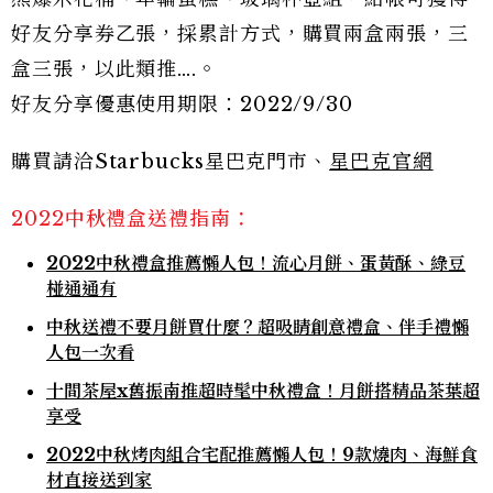
好友分享券乙張，採累計方式，購買兩盒兩張，三
盒三張，以此類推….。
好友分享優惠使用期限：2022/9/30
購買請洽Starbucks星巴克門市、
星巴克官網
2022中秋禮盒送禮指南：
2022中秋禮盒推薦懶人包！流心月餅、蛋黃酥、綠豆
椪通通有
中秋送禮不要月餅買什麼？超吸睛創意禮盒、伴手禮懶
人包一次看
十間茶屋x舊振南推超時髦中秋禮盒！月餅搭精品茶葉超
享受
2022中秋烤肉組合宅配推薦懶人包！9款燒肉、海鮮食
材直接送到家