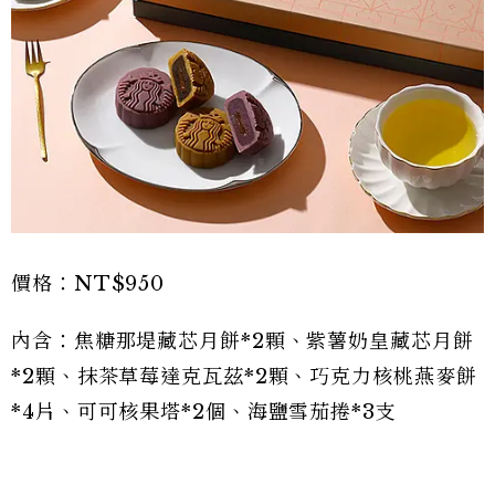
價格：NT$950
內含：焦糖那堤藏芯月餅*2顆、紫薯奶皇藏芯月餅
*2顆、抹茶草莓達克瓦茲*2顆、巧克力核桃燕麥餅
*4片、可可核果塔*2個、海鹽雪茄捲*3支