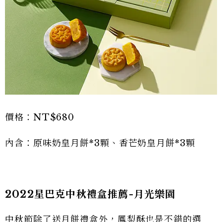
價格：NT$680
內含：原味奶皇月餅*3顆、香芒奶皇月餅*3顆
2022星巴克中秋禮盒推薦-月光樂園
中秋節除了送月餅禮盒外，鳳梨酥也是不錯的選