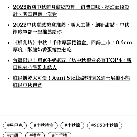
2022飯店中秋節月餅總整理！銷魂口味、夢幻藝術設
計、奢華禮籃一次看
2022中秋質感禮盒推薦，職人工藝、創新甜點、中秋
節歌單都一起推薦給你
《鮮乳坊》中秋「手作厚蛋捲禮盒」回歸上市！0.5cm
厚度，酥脆奶香蛋捲控必吃
台灣限定！東京牛奶起司工坊中秋禮盒必買TOP4，新
口味夾心餅乾太誘人
維尼餅乾太可愛！Aunt Stella詩特莉X迪士尼推小熊
維尼中秋禮盒
#星巴克
#中秋禮盒
#中秋節
#2022中秋節
#月餅
#禮盒
#伴手禮