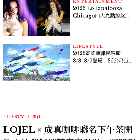
ENTERTAINMENT
2026 Lollapalooza
Chicago四大亮點總盤
點， JENNIE、 CORTIS
登台，K-POP擄獲全球！
LIFESTYLE
2026高雄旗津風箏節
8/8~8/9登場！35公尺巨大
鯨魚首度放飛、豐富親子活
動時間懶人包
LIFESTYLE
美食
LOJEL × 成真咖啡聯名下午茶開