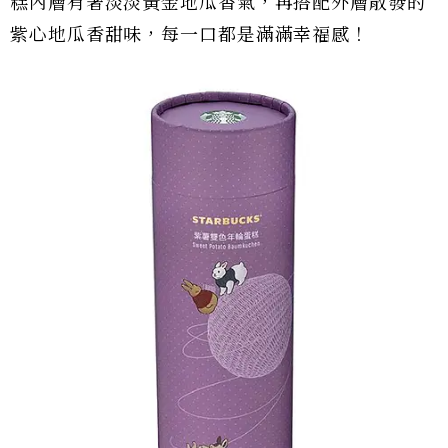
糕內層有著淡淡黃金地瓜香氣，再搭配外層散發的
紫心地瓜香甜味，每一口都是滿滿幸福感！