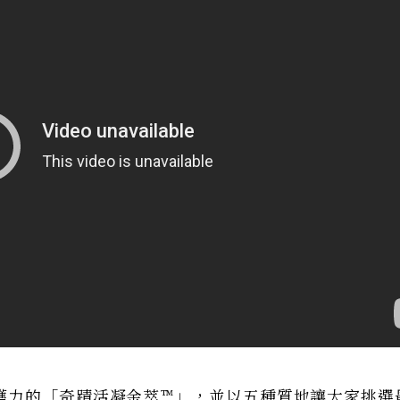
護力的「奇蹟活凝金萃™」，並以五種質地讓大家挑選