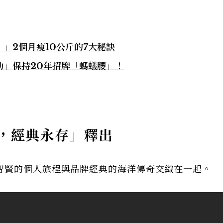
」2個月瘦10公斤的7大秘訣
動」保持20年招牌「螞蟻腰」！
，經典永存」釋出
智賢的個人旅程與品牌經典的海洋傳奇交織在一起。