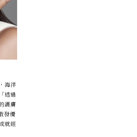
，海洋
「透過
的護膚
散發優
成就經