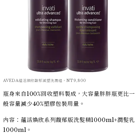
AVEDA蘊活煥欣馥郁減塑洗潤組，NT9,800
瓶身來自100%回收塑料製成，大容量胖胖瓶更比一
般容量減少40%塑膠包裝用量。
內容：蘊活煥欣系列馥郁版洗髮精1000ml+潤髮乳
1000ml。