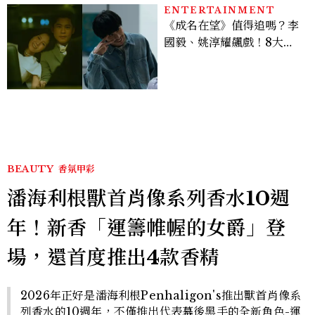
ENTERTAINMENT
《成名在望》值得追嗎？李
國毅、姚淳耀飆戲！8大看
點與網友殘酷評價：節奏太
慢、犯人太好猜？
BEAUTY
香氛甲彩
潘海利根獸首肖像系列香水10週
年！新香「運籌帷幄的女爵」登
場，還首度推出4款香精
2026年正好是潘海利根Penhaligon's推出獸首肖像系
列香水的10週年，不僅推出代表幕後黑手的全新角色-運