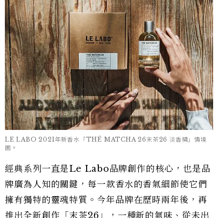
LE LABO 2021年新香水「THÉ MATCHA 26末茶26 淡香精」情境
圖。
經典系列一直是Le Labo品牌創作的核心，也是品
牌廣為人知的關鍵，每一款香水的香氣細節使它們
擁有獨特的靈魂特質。今年品牌在歷時兩年後，再
推出全新創作「末茶26」，一種新的氣味、從未出