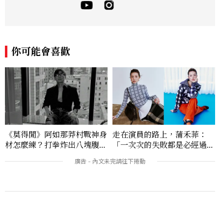
耕彩妝、保養、香氛、頭髮...等與美有關的
面向。擅長以細膩敏銳的觀察力，深入報導
品牌理念與最新產品趨勢，將專業知識轉化
為貼近讀者日常的實用建議。持續關注美容
產業的創新動態，從配方科學到永續發展等
你可能會喜歡
等。Contact：chiao_hung@mctw.co
m.tw
《莫得閒》阿如那莽村戰神身
走在演員的路上，蒲禾菲：
材怎麼練？打拳炸出八塊腹
「一次次的失敗都是必經過
肌，HYROX挑戰也沒錯過
程，必須要經過那些練習，才
能做得好。」