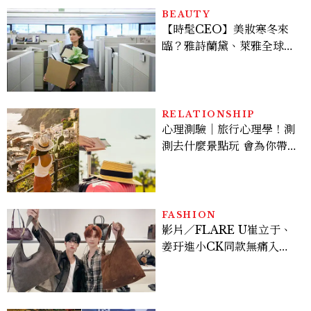
房、聯名好禮一次收藏
BEAUTY
【時髦CEO】美妝寒冬來
臨？雅詩蘭黛、萊雅全球裁
員＋關閉官網，下一步計畫
曝光
RELATIONSHIP
心理測驗｜旅行心理學！測
測去什麼景點玩 會為你帶來
好運
FASHION
影片／FLARE U崔立于、
姜玗進小CK同款無痛入
手！身上這款CHARLES
& KEITH大包好燒