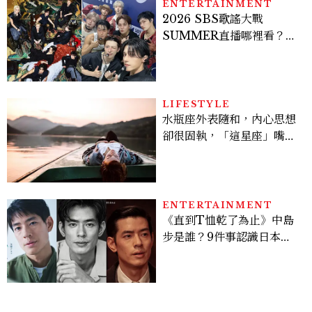
ENTERTAINMENT
2026 SBS歌謠大戰
SUMMER直播哪裡看？
Stray Kids、ATEEZ等
28組卡司、線上播出時間一
次看
LIFESTYLE
水瓶座外表隨和，內心思想
卻很固執，「這星座」嘴上
說都可以，最後還是照自己
的方式選！12星座最難被改
變的一面
ENTERTAINMENT
《直到T恤乾了為止》中島
步是誰？9件事認識日本
「昭和臉」男星：大文豪玄
孫、《地獄占星師》關鍵人
物