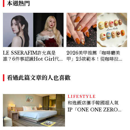
本週熱門
LE SSERAFIM許允真是
2026美甲推薦「咖啡廳美
誰？6件事認識Hot Girl代
甲」25款範本！從咖啡拉
表！從《PRODUCE 48》
花、烘焙到異國甜點，將咖啡
淘汰到人氣主唱，最愛香水曝
廳的愜意氛圍搬上指尖
光
看過此篇文章的人也喜歡
LIFESTYLE
和逸飯店攜手韓國超人氣
IP「ONE ONE ZERO
SEVEN」，打造療癒系快
樂狗狗主題房！全台獨家客