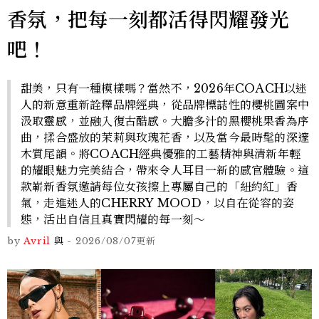
香氛，把每一刻都活得閃耀發光
吧！
甜美，只有一種模樣嗎？當然不，2026年COACH以迷
人的新意重新詮釋品牌經典，從品牌標誌性的櫻桃圖案中
汲取靈感，並融入復古酷感。大膽多汁的黑櫻桃果香為序
曲，揉合盛放的茉莉與玫瑰花香，以及當今最時髦的深邃
木質尾韻。將COACH經典優雅的工藝精神與清新年輕
的耀眼魅力完美結合，帶來令人耳目一新的感官體驗。這
款嶄新香氛邀請每位女孩擦上專屬自己的「紐約紅」香
氣，走進迷人的CHERRY MOOD，以自在從容的姿
態，活出自信且真實閃耀的每一刻～
by
Avril
與
-
2026/08/07
更新