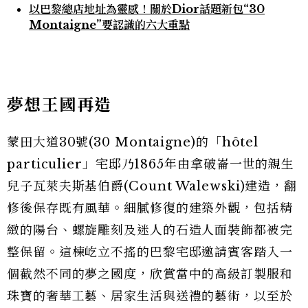
以巴黎總店地址為靈感！關於Dior話題新包“30
Montaigne”要認識的六大重點
夢想王國再造
蒙田大道30號(30 Montaigne)的「hôtel
particulier」宅邸乃1865年由拿破崙一世的親生
兒子瓦萊夫斯基伯爵(Count Walewski)建造，翻
修後保存既有風華。細膩修復的建築外觀，包括精
緻的陽台、螺旋雕刻及迷人的石造人面裝飾都被完
整保留。這棟屹立不搖的巴黎宅邸邀請賓客踏入一
個截然不同的夢之國度，欣賞當中的高級訂製服和
珠寶的奢華工藝、居家生活與送禮的藝術，以至於