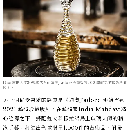
Dior蒙田大道30號總店內的迪奧J'adore極蘊香氛2021藝術珍藏版製程情
境圖。
另一個備受喜愛的經典是《迪奧J'adore 極蘊香氛
2021 藝術珍藏版》，在藝術家India Mahdavi精
心詮釋之下，搭配義大利穆拉諾島上玻璃大師的精
湛手藝，打造出全球限量1,000件的藝術品，附帶