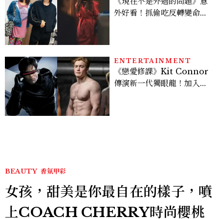
《現在不是外遇的問題》意
外好看！抓偷吃反轉變命
案？金憓秀傳奇美腿被讚
爆、金智勳大秀腹肌，曹汝
貞雙影后飆戲，線上看7大
看點懶人包
ENTERTAINMENT
《戀愛修課》Kit Connor
傳演新一代獨眼龍！加入新
版《X戰警》，可望搭檔
Sadie Sink
BEAUTY
香氛甲彩
女孩，甜美是你最自在的樣子，噴
上COACH CHERRY時尚櫻桃