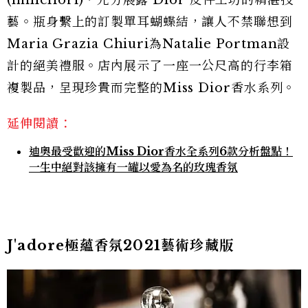
(millefiori)，充分展露 Dior 皮件工坊的精湛技
藝。瓶身繫上的訂製單耳蝴蝶結，讓人不禁聯想到
Maria Grazia Chiuri為Natalie Portman設
計的絕美禮服。店內展示了一座一公尺高的行李箱
複製品，呈現珍貴而完整的Miss Dior香水系列。
延伸閱讀：
迪奧最受歡迎的Miss Dior香水全系列6款分析盤點！
一生中絕對該擁有一罐以愛為名的玫瑰香氛
J'adore極蘊香氛2021藝術珍藏版