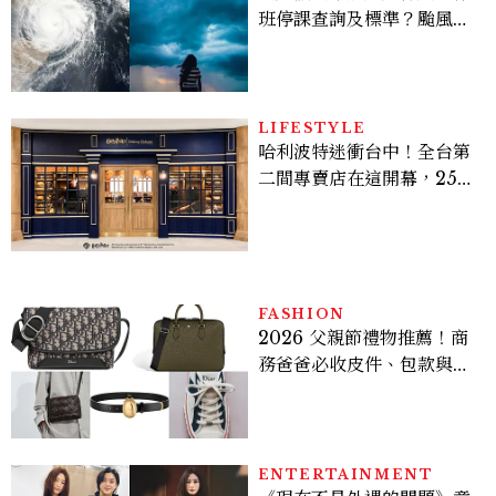
班停課查詢及標準？颱風假
有薪水嗎、可否拒絕上班？
LIFESTYLE
哈利波特迷衝台中！全台第
二間專賣店在這開幕，25週
年限定周邊、托特包太值得
入手
FASHION
2026 父親節禮物推薦！商
務爸爸必收皮件、包款與鞋
履一次看
ENTERTAINMENT