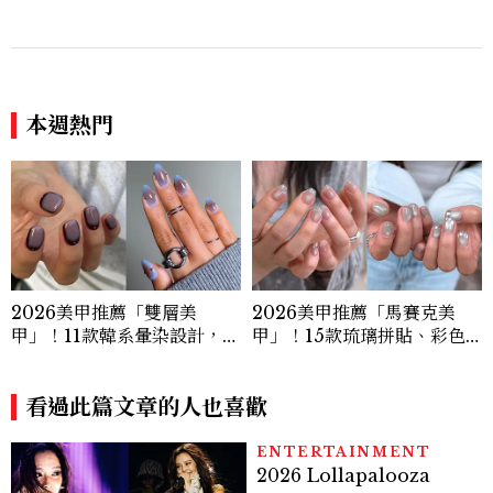
來了，這次能玩多大？
本週熱門
2026美甲推薦「雙層美
2026美甲推薦「馬賽克美
甲」！11款韓系暈染設計，顯
甲」！15款琉璃拼貼、彩色
白、高級感一次擁有
玻璃、Y2K靈感一次看
看過此篇文章的人也喜歡
ENTERTAINMENT
2026 Lollapalooza