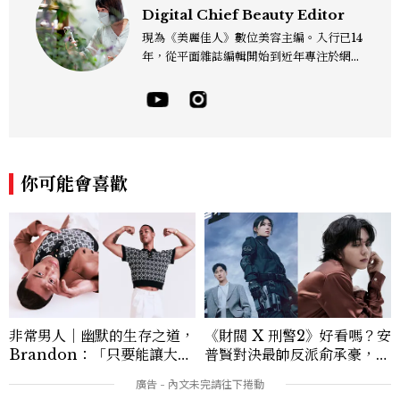
Digital Chief Beauty Editor
現為《美麗佳人》數位美容主編。入行已14
年，從平面雜誌編輯開始到近年專注於網路
報導，同時兼顧社群操作。寫作範圍持續深
耕彩妝、保養、香氛、頭髮...等與美有關的
面向。擅長以細膩敏銳的觀察力，深入報導
品牌理念與最新產品趨勢，將專業知識轉化
為貼近讀者日常的實用建議。持續關注美容
產業的創新動態，從配方科學到永續發展等
你可能會喜歡
等。Contact：chiao_hung@mctw.co
m.tw
非常男人｜幽默的生存之道，
《財閥 X 刑警2》好看嗎？安
Brandon：「只要能讓大家
普賢對決最帥反派俞承豪，鄭
笑，我們就有機會玩在一起，
恩彩接棒女主，開專機、刷黑
讓敵人成為朋友。」
卡，用錢輾壓罪犯的陳利手回