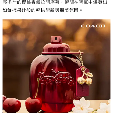
亮多汁的櫻桃香氣拉開序幕，瞬間在空氣中爆發出
如鮮榨果汁般的輕快清新與甜美氛圍。