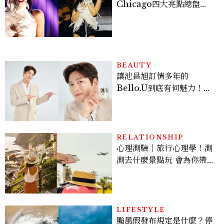
Chicago四大亮點總盤
點， JENNIE、 CORTIS
登台，K-POP擄獲全球！
BEAUTY
讓池昌旭訂情多年的
Bello.U到底有何魅力！揭
密男神發光乳霜～「肽光透
亮緊緻霜」如何打造日不落
的透亮肌，熬夜拍戲不顯疲
倦感，超神！
RELATIONSHIP
心理測驗｜旅行心理學！測
測去什麼景點玩 會為你帶來
好運
LIFESTYLE
颱風假發布規定是什麼？停