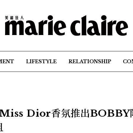
MENT
LIFESTYLE
RELATIONSHIP
CO
iss Dior香氛推出BOBBY
組