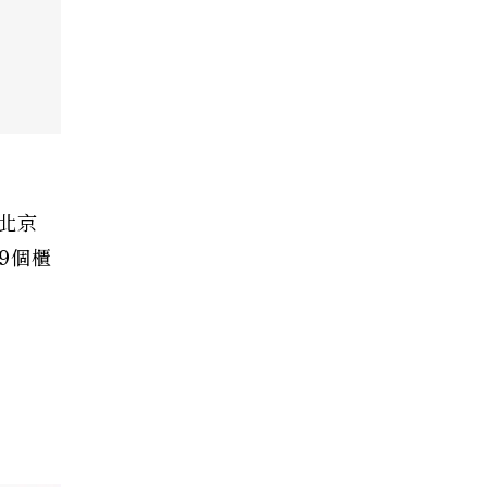
台北京
9個櫃