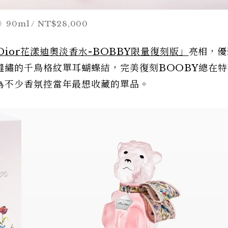
90ml / NT$28,000
 Dior花漾迪奧淡香水-BOBBY限量復刻版」
亮相，優
縫繡的千鳥格紋單耳蝴蝶結，完美復刻BOOBY總在特
為不少香氛控當年最想收藏的單品。