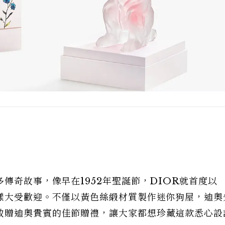
傳奇故事，像早在1952年聖誕節，DIOR就首度以
模樣大受歡迎。不僅以黃色絲緞材質製作迷你狗屋，迪奧
致贈迪奧貴賓的佳節贈禮，讓大家都想珍藏這款悉心設