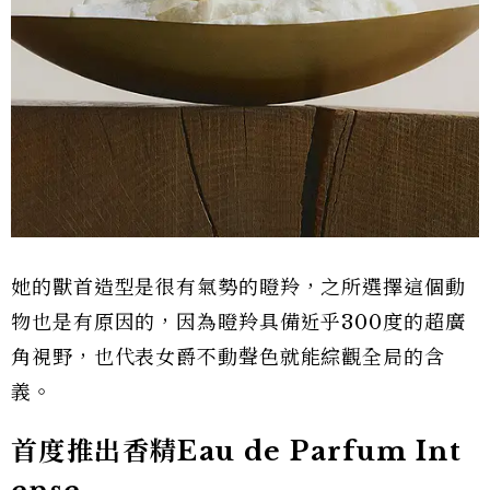
她的獸首造型是很有氣勢的瞪羚，之所選擇這個動
物也是有原因的，因為瞪羚具備近乎300度的超廣
角視野，也代表女爵不動聲色就能綜觀全局的含
義。
首度推出香精Eau de Parfum Int