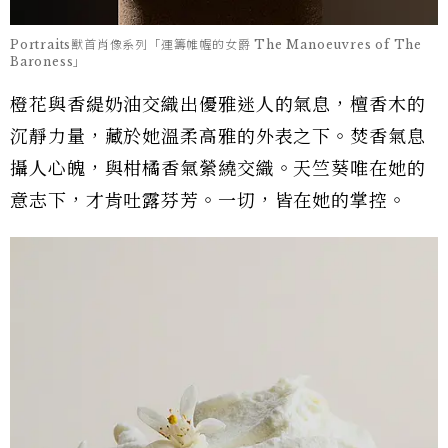
Portraits獸首肖像系列「運籌帷幄的女爵 The Manoeuvres of The
Baroness」
橙花與香緹奶油交織出優雅迷人的氣息，檀香木的
沉靜力量，藏於她溫柔高雅的外表之下。焚香氣息
攝人心魄，與柑橘香氣縈繞交織。天竺葵唯在她的
意志下，才肯吐露芬芳。一切，皆在她的掌控。