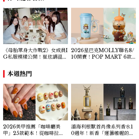
m.tw
《母胎單身大作戰2》女成員I
2026星巴克MOLLY聯名8/
G私服模樣公開！崔玹諝溫柔
10開賣！POP MART 6款
系歐膩粉絲飆漲、金秀炫竟是
杯袋價格、草莓布蕾星冰樂一
低調千金？
次看
本週熱門
2026美甲推薦「咖啡廳美
潘海利根獸首肖像系列香水1
甲」25款範本！從咖啡拉
0週年！新香「運籌帷幄的女