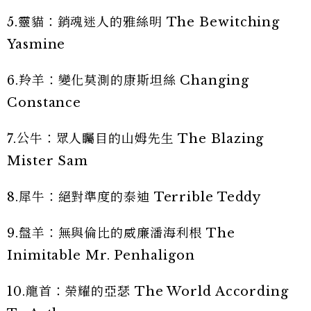
5.靈貓：銷魂迷人的雅絲明 The Bewitching
Yasmine
6.羚羊：變化莫測的康斯坦絲 Changing
Constance
7.公牛：眾人矚目的山姆先生 The Blazing
Mister Sam
8.犀牛：絕對準度的泰迪 Terrible Teddy
9.盤羊：無與倫比的威廉潘海利根 The
Inimitable Mr. Penhaligon
10.龍首：榮耀的亞瑟 The World According