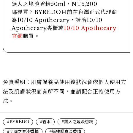
無人之境淡香精50ml，NT5,200
哪裡買？BYREDO目前在台灣正式代理商
為10/10 Apothecary，請洽10/10
Apothecary專櫃或
10/10 Apothecary
官網
購買。
免責聲明：肌膚保養品使用後狀況會依個人使用方
法及肌膚狀況而有所不同，並請配合正確使用方
法。
#BYREDO
#香水
#無人之境淡香精
#北國之春淡香精
#返樸歸真淡香精