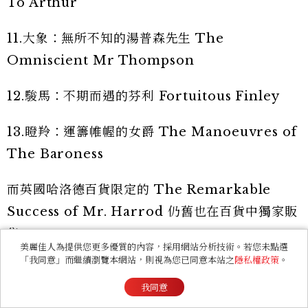
To Arthur
11.大象：無所不知的湯普森先生 The
Omniscient Mr Thompson
12.駿馬：不期而遇的芬利 Fortuitous Finley
13.瞪羚：運籌帷幄的女爵 The Manoeuvres of
The Baroness
而英國哈洛德百貨限定的 The Remarkable
Success of Mr. Harrod 仍舊也在百貨中獨家販
售。
美麗佳人為提供您更多優質的內容，採用網站分析技術。若您未點選
「我同意」而繼續瀏覽本網站，則視為您已同意本站之
隱私權政策
。
消失(停產)角色則為8個：
我同意
1.孔雀：隱秘的克拉拉 Clandestine Clara