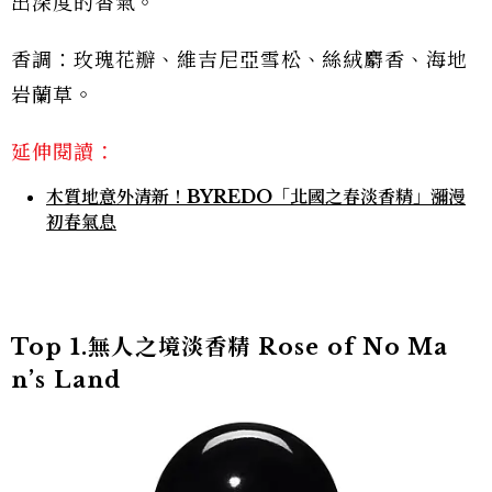
出深度的香氣。
香調：玫瑰花瓣、維吉尼亞雪松、絲絨麝香、海地
岩蘭草。
延伸閱讀：
木質地意外清新！BYREDO「北國之春淡香精」瀰漫
初春氣息
Top 1.無人之境淡香精 Rose of No Ma
n’s Land