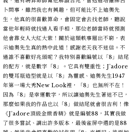
義，還有聘算命師幫他解讀吉兆，會透過塔羅牌占
卜問事，雖然我也有興趣，但可能比不上迪奧先
生，他真的很喜歡算命，會固定會去找老師，聽說
當他年輕時就找過人看手相，那位老師當時就預測
他會靠女人大紅大紫！關於這類軼事層出不窮，表
示迪奧先生真的熱中此道！感謝老天我不迷信。不
過誰不喜歡好兆頭呢？我特別喜歡編號以「8」結尾
的配方，就是數字「8」。它具有雙重性；J’adore
的雙耳瓶造型就是以「8」為靈感、迪奧先生1947
年第一場大秀New Look裡，「8」也無所不在！
因為「8」是幸運數字，所以讓迪奧先生著迷不已，
那麼如果我的作品也以「8」做結尾就會很吉利！像
《J’adore頂級金緻香精》就是編號88，其實我做
了很多嘗試、調出許多版本，最後雀屏中選的是88