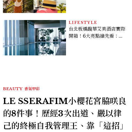
好運
LIFESTYLE
台北板橋馥華艾美酒店實際
開箱！6大亮點搶先看：新
北最新旅宿地標、高空泳
池、客房藏奢華細節
BEAUTY
香氛甲彩
LE SSERAFIM小櫻花宮脇咲良
的8件事！歷經3次出道、嚴以律
己的終極自我管理王、靠「這招」