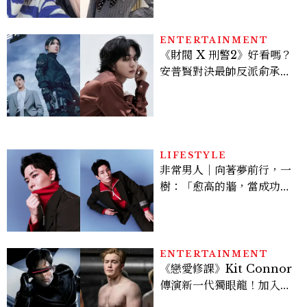
水、護髮同款一次看
ENTERTAINMENT
《財閥 X 刑警2》好看嗎？
安普賢對決最帥反派俞承
豪，鄭恩彩接棒女主，開專
機、刷黑卡，用錢輾壓罪犯
的陳利手回來了，這次能玩
多大？
LIFESTYLE
非常男人｜向著夢前行，一
樹：「愈高的牆，當成功爬
上去的那一刻，就愈有成就
感。」
ENTERTAINMENT
《戀愛修課》Kit Connor
傳演新一代獨眼龍！加入新
版《X戰警》，可望搭檔