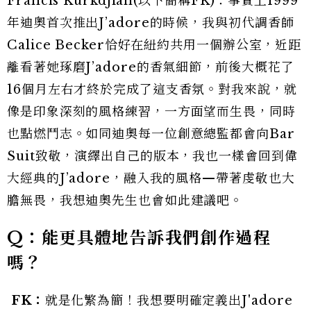
Francis Kurkdjian(以下簡稱FK)：事實上1999
年迪奧首次推出J’adore的時候，我與初代調香師
Calice Becker恰好在紐約共用一個辦公室，近距
離看著她琢磨J’adore的香氣細節，前後大概花了
16個月左右才終於完成了這支香氛。對我來說，就
像是印象深刻的風格練習，一方面望而生畏，同時
也點燃鬥志。如同迪奧每一位創意總監都會向Bar
Suit致敬，演繹出自己的版本，我也一樣會回到偉
大經典的J’adore，融入我的風格—帶著虔敬也大
膽無畏，我想迪奧先生也會如此建議吧。
Q：能更具體地告訴我們創作過程
嗎？
FK：
就是化繁為簡！我想要明確定義出J'adore