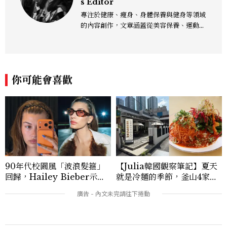
s Editor
專注於健康、瘦身、身體保養與健身等領域
的內容創作，文章涵蓋從美容保養、運動健
身到生活風格等多元主題，致力於提供網友
實用且專業的資訊，作品風格親切易懂，常
以生活化的語言分享保養與健康知識，目前
在《美麗佳人》已累積了數百篇文章，持續
你可能會喜歡
為網友帶來最新的健康與美麗資訊。
90年代校園風「波浪髮箍」
【Julia韓國觀察筆記】夏天
回歸，Hailey Bieber示範
就是冷麵的季節，釜山4家必
如何戴得時髦：這款Miu Mi
吃拌冷麵
u髮箍未開賣先爆紅！