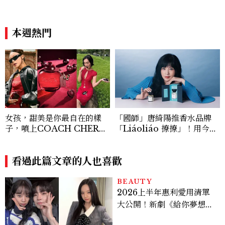
本週熱門
女孩，甜美是你最自在的樣
「國師」唐綺陽推香水品牌
子，噴上COACH CHERR
「Liáoliáo 撩撩」！用今天
Y時尚櫻桃香氛，把每一刻都
的心情選香，5款情緒香氛一
活得閃耀發光吧！
次看
看過此篇文章的人也喜歡
BEAUTY
2026上半年惠利愛用清單
大公開！新劇《給你夢想》
美出新高度，10款保養、香