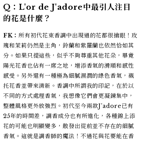
Q：L'or de J'adore中最引人注目
的花是什麼？
FK：
所有初代花束香調中出現過的花都很搶眼！玫
瑰和茉莉仍然是主角，鈴蘭和紫羅蘭也依然恰如其
分。如果只提這些，似乎不夠尊重其他花朵，畢竟
陽光花香也佔有一席之地，增添香氣的滑順和感性
感受。另外還有一種極為細膩濕潤的綠色香氣，襯
托花香並帶來清新。香調中所謂我的印記，在於以
不同的方式處理香氣，我想像它們會更凝鍊集中，
整體風格更外放強烈。初代至今兩款J’adore已有
25年的時間差，調香成分也有所進化，各種錦上添
花的可能也明顯變多，散發出從前並不存在的細膩
香氣。這就是調香師的魔法！不過花與花要能在香