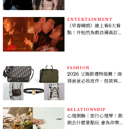
Sadie Sink
ENTERTAINMENT
《早春晴朗》線上看6大看
點！井柏然為戲自備高訂，
孫千苦等地下戀轉正，雨夜
激吻獲讚慾感天花板
FASHION
2026 父親節禮物推薦！商
務爸爸必收皮件、包款與鞋
履一次看
RELATIONSHIP
心理測驗｜旅行心理學！測
測去什麼景點玩 會為你帶來