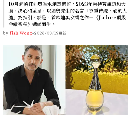
10月起擔任迪奧香水創意總監，2023年秉持著謙遜和大
膽、決心和遠見，以迪奧先生的名言「尊重傳統，敢於大
膽」為指引，於是，首款迪奧女香之作－《J’adore頂級
金緻香精》嫣然而生。
by
fish Weng
-
2023/08/19
更新