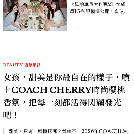
《母胎單身大作戰2》女成
員IG私服模樣公開！崔玹諝
溫柔系歐膩粉絲飆漲、金秀
炫竟是低調千金？
BEAUTY
香氛甲彩
女孩，甜美是你最自在的樣子，噴
上COACH CHERRY時尚櫻桃
香氛，把每一刻都活得閃耀發光
吧！
甜美，只有一種模樣嗎？當然不，2026年COACH以迷