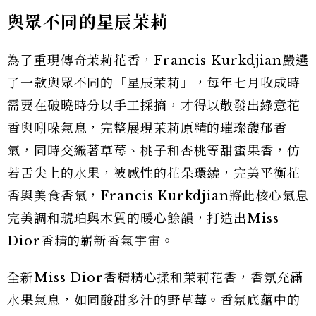
與眾不同的星
辰
茉莉
為了重現傳奇茉莉花香，Francis Kurkdjian嚴選
了一款與眾不同的「星辰茉莉」，每年七月收成時
需要在破曉時分以手工採摘，才得以散發出綠意花
香與吲哚氣息，完整展現茉莉原精的璀璨馥郁香
氣，同時交織著草莓、桃子和杏桃等甜蜜果香，仿
若舌尖上的水果，被感性的花朵環繞，完美平衡花
香與美食香氣，Francis Kurkdjian將此核心氣息
完美調和琥珀與木質的暖心餘韻，打造出Miss
Dior香精的嶄新香氣宇宙。
全新Miss Dior香精精心揉和茉莉花香，香氛充滿
水果氣息，如同酸甜多汁的野草莓。香氛底蘊中的