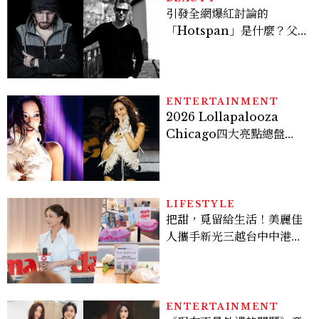
引發全網爆紅討論的
「Hotspan」是什麼？父
親節想當天菜老爸並不難，
掌握活到老、帥到老的關鍵
ENTERTAINMENT
2026 Lollapalooza
Chicago四大亮點總盤
點， JENNIE、 CORTIS
登台，K-POP擄獲全球！
LIFESTYLE
把甜，覓留給生活！美麗佳
人攜手新光三越台中中港
店、林美貞，以南洋甜點打
造金卡會員限定午後
ENTERTAINMENT