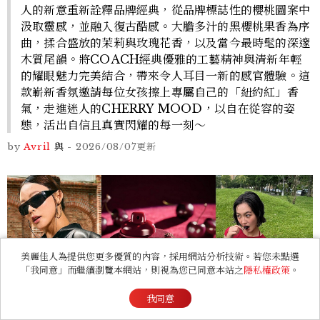
人的新意重新詮釋品牌經典，從品牌標誌性的櫻桃圖案中
汲取靈感，並融入復古酷感。大膽多汁的黑櫻桃果香為序
曲，揉合盛放的茉莉與玫瑰花香，以及當今最時髦的深邃
木質尾韻。將COACH經典優雅的工藝精神與清新年輕
的耀眼魅力完美結合，帶來令人耳目一新的感官體驗。這
款嶄新香氛邀請每位女孩擦上專屬自己的「紐約紅」香
氣，走進迷人的CHERRY MOOD，以自在從容的姿
態，活出自信且真實閃耀的每一刻～
by
Avril
與
-
2026/08/07
更新
美麗佳人為提供您更多優質的內容，採用網站分析技術。若您未點選
「我同意」而繼續瀏覽本網站，則視為您已同意本站之
隱私權政策
。
我同意