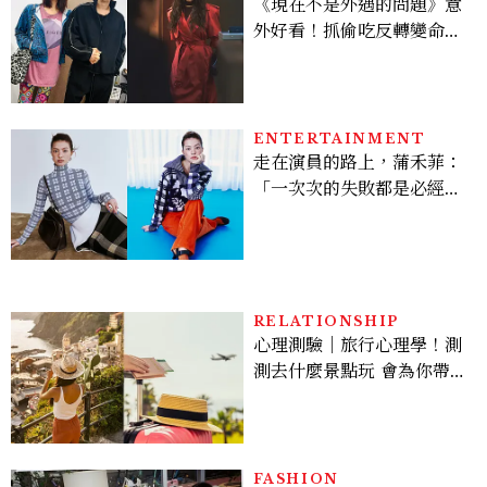
《現在不是外遇的問題》意
外好看！抓偷吃反轉變命
案？金憓秀傳奇美腿被讚
爆、金智勳大秀腹肌，曹汝
貞雙影后飆戲，線上看7大
看點懶人包
ENTERTAINMENT
走在演員的路上，蒲禾菲：
「一次次的失敗都是必經過
程，必須要經過那些練習，
才能做得好。」
RELATIONSHIP
心理測驗｜旅行心理學！測
測去什麼景點玩 會為你帶來
好運
FASHION