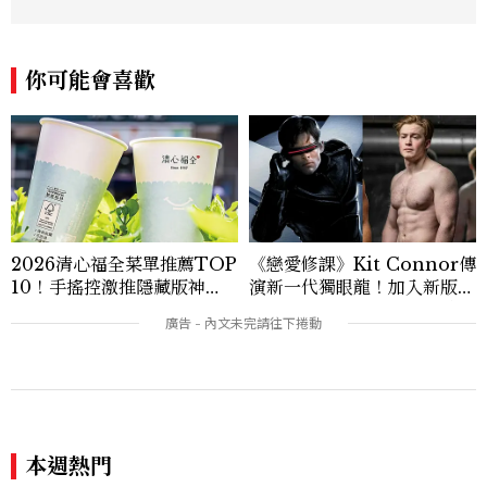
品牌理念與最新產品趨勢，將專業知識轉化
為貼近讀者日常的實用建議。持續關注美容
產業的創新動態，從配方科學到永續發展等
你可能會喜歡
等。Contact：chiao_hung@mctw.co
m.tw
2026清心福全菜單推薦TOP
《戀愛修課》Kit Connor傳
10！手搖控激推隱藏版神
演新一代獨眼龍！加入新版
飲、黃金甜度一次看
《X戰警》，可望搭檔Sadie
Sink
本週熱門