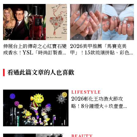
伸展台上的傳奇之心紅寶石變
2026美甲推薦「馬賽克美
成香水！YSL「時尚訂製香
甲」！15款琉璃拼貼、彩色
水熾心紅石」 致敬傳奇珠
玻璃、Y2K靈感一次看
寶，冷冽又熾熱的琥珀花香
調，性感張力令人一聞上癮
看過此篇文章的人也喜歡
LIFESTYLE
2026彰化王功漁火節攻
略！8分鐘煙火＋玖壹壹、
美秀集團開唱，千人烤蚵、
鯊魚先生一次玩
BEAUTY