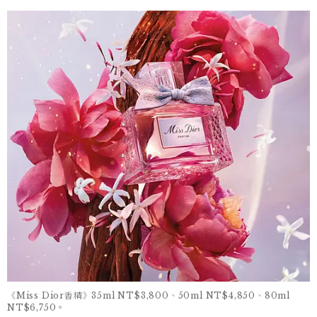
《Miss Dior香精》35ml NT$3,800、50ml NT$4,850、80ml
NT$6,750。