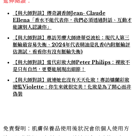
延伸閱讀：
【與大師對談】傳奇調香師Jean- Claude
Ellena「香水不能代表你，我們必須透過對話、互動才
能讓別人認識你」
【與大師對談】專訪芳療大師綠蒂亞波松：現代人第三
脈輪最容易失衡、2024年代表精油是乳香(內附脈輪評
估測試，看看你有沒有脈輪失衡)
【與大師對談】當代彩妝大師Peter Philips：裸妝不
是只有自然，更要能展現出細節！
【與大師對談】就連她也沒有天天化妝！專訪嬌蘭彩妝
總監Violette：你生來就很完美！化妝是為了開心而非
偽裝
免責聲明：肌膚保養品使用後狀況會依個人使用方