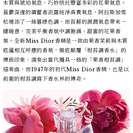
木質與琥珀氣息，巧妙烘托豐富多彩的花果氣息。
蓊鬱深邃的廣藿香流露純淨高貴氣息，阿拉斯加雪
松增添了一絲暮綠色調，而苔蘚的濕潤氣息帶來一
縷暖意，完美平衡香氛中調飽滿、甜蜜的花果香
氣。全新Miss Dior香精是一款由果香茉莉與木質
底蘊相互呼應的香氣，徹底顛覆「柑苔調香水」的
傳統印象，演奏出當代獨具一格的「果香柑苔調」
協奏曲，而1947年的初代Miss Dior香精，也是以
前衛的柑苔調寫下香水界的傳奇。