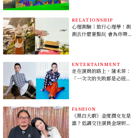
SNOOPY美食可愛登場
RELATIONSHIP
心理測驗｜旅行心理學！測
測去什麼景點玩 會為你帶來
好運
ENTERTAINMENT
走在演員的路上，蒲禾菲：
「一次次的失敗都是必經過
程，必須要經過那些練習，
才能做得好。」
FASHION
《黑白大廚》金度潤女友是
誰？低調交往演員金瑞妍、
曾出演《少年法庭》，私下
極簡風穿搭是日常範本！