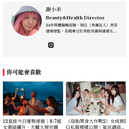
謝小米
Beauty&Health Director
24年媒體編輯經驗，現任《美麗佳人》美容
健康總監，長期專注於美妝保養與健康生活
領域。看得見的成份、看不見的氣味都喜
歡，皮膚之上、毛孔之下都關心。擅長將皮
膚保養、彩妝髮型、香水新知與日常實踐串
接，深度採訪皮膚科醫師、彩妝、髮型師、
調香師與實驗室專家等，矢志解決所有美妝
疑難雜症，想和大家一起漂亮玩美妝。 Co
你可能會喜歡
ntact：alice_hsieh@mctw.com.tw
12星座今日運勢速報｜8/7處
《母胎單身大作戰2》女成員I
女業績飆升、天蠍大展宏圖
G私服模樣公開！崔玹諝溫柔