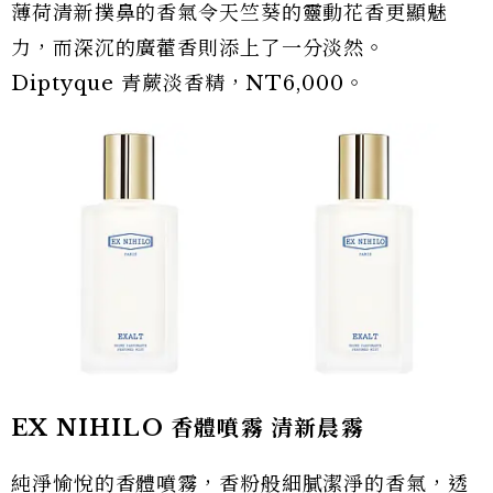
薄荷清新撲鼻的香氣令天竺葵的靈動花香更顯魅
力，而深沉的廣藿香則添上了一分淡然。
Diptyque 青蕨淡香精，NT6,000。
EX NIHILO 香體噴霧 清新晨霧
純淨愉悅的香體噴霧，香粉般細膩潔淨的香氣，透