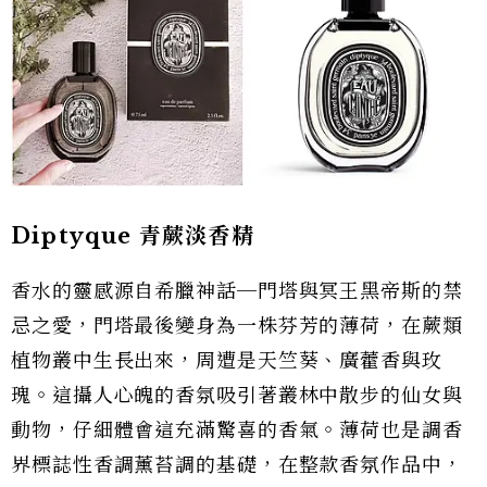
Diptyque 青蕨淡香精
香水的靈感源自希臘神話─門塔與冥王黑帝斯的禁
忌之愛，門塔最後變身為一株芬芳的薄荷，在蕨類
植物叢中生長出來，周遭是天竺葵、廣藿香與玫
瑰。這攝人心魄的香氛吸引著叢林中散步的仙女與
動物，仔細體會這充滿驚喜的香氣。薄荷也是調香
界標誌性香調薰苔調的基礎，在整款香氛作品中，