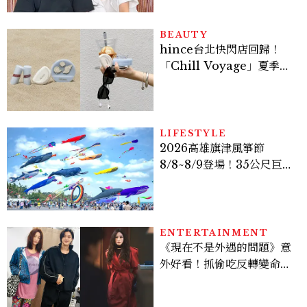
BEAUTY
hince台北快閃店回歸！
「Chill Voyage」夏季限
定系列登場，夢幻海洋藍空
間、限定彩妝、DIY吊飾一
次體驗
LIFESTYLE
2026高雄旗津風箏節
8/8~8/9登場！35公尺巨大
鯨魚首度放飛、豐富親子活
動時間懶人包
ENTERTAINMENT
《現在不是外遇的問題》意
外好看！抓偷吃反轉變命
案？金憓秀傳奇美腿被讚
爆、金智勳大秀腹肌，曹汝