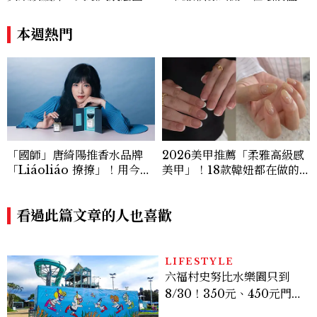
系歐膩粉絲飆漲、金秀炫竟是
低調千金？
本週熱門
「國師」唐綺陽推香水品牌
2026美甲推薦「柔雅高級感
「Liáoliáo 撩撩」！用今天
美甲」！18款韓妞都在做的
的心情選香，5款情緒香氛一
低飽和裸色、珍珠光澤範本一
次看
次看
看過此篇文章的人也喜歡
LIFESTYLE
六福村史努比水樂園只到
8/30！350元、450元門票
優惠一次看，必拍造景、