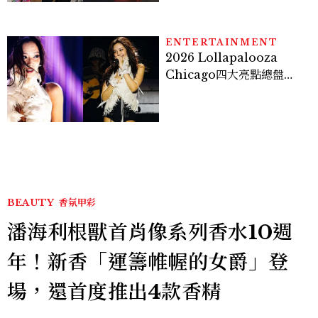
貞雙影后飆戲，線上看7大
看點懶人包
ENTERTAINMENT
2026 Lollapalooza
Chicago四大亮點總盤
點， JENNIE、 CORTIS
登台，K-POP擄獲全球！
BEAUTY
香氛甲彩
潘海利根獸首肖像系列香水10週
年！新香「運籌帷幄的女爵」登
場，還首度推出4款香精