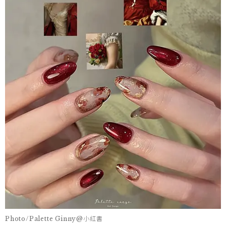
Photo/Palette Ginny@小紅書