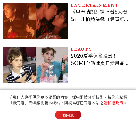
激吻獲讚慾感天花板
BEAUTY
2026夏季保養推薦！
SOMI全昭彌夏日愛用品公
開，防曬、護髮、止汗、頭
皮保養10款好物一次看
LIFESTYLE
臺北女性友善清酒舖推薦！
「和庵清酒舖」進駐晶華酒
店：首創五行心情選酒、單
杯180元起輕鬆微醺
美麗佳人為提供您更多優質的內容，採用網站分析技術。若您未點選
「我同意」而繼續瀏覽本網站，則視為您已同意本站之
隱私權政策
。
FASHION
我同意
2026 父親節禮物推薦！商
務爸爸必收皮件、包款與鞋
履一次看