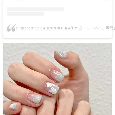
A post shared by 𝙇𝙖.𝙥𝙤𝙢𝙢𝙚 𝙣𝙖𝙞𝙡 ♥︎ ガーリーネイル専