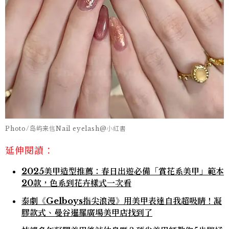
Photo/岛屿来信Nail eyelash@小紅書
延伸閱讀：
2025美甲造型推薦：春日出遊必備「賞花系美甲」範本
20款，色系到花卉樣式一次看
泰劇《Gelboys指尖浪漫》用美甲表達自我超吸睛！凝
膠款式、曼谷暹羅廣場美甲店找到了