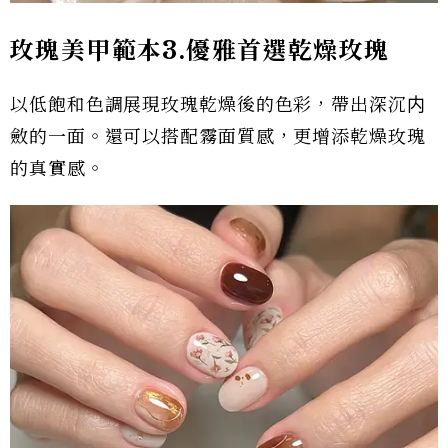
玫瑰美甲範本
3.優雅首選乾燥
玫瑰
以低飽和色調展現玫瑰乾燥後的色彩，帶出深沉内
斂的一面。還可以搭配霧面質感，更增添乾燥玫瑰
的真實感。