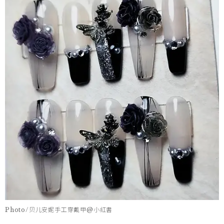
Photo/贝儿安妮手工穿戴甲@小紅書