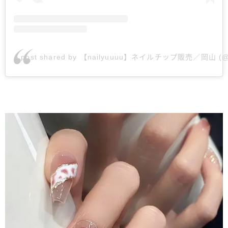
A post shared by 【nailyuuuu】ネイルチップ販売／岡山 (@n