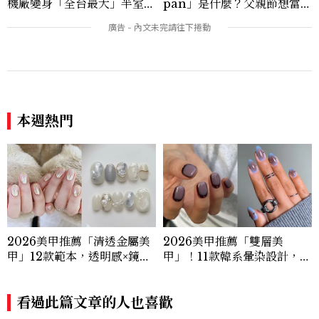
機廠變身「全台最大」半室內
pan」是什麼？父親節想當天
樂園，8/8開幕、30項設施免
菜老爸並不難，掌握活到老、
費玩到飽
帥到老的關鍵
本週熱門
2026美甲推薦「清透金屬美
2026美甲推薦「雙層美
甲」12款範本，透明感×鏡面
甲」！11款韓系暈染設計，顯
光澤，韓妞都在做的高級顯白
白、高級感一次擁有
款
看過此篇文章的人也喜歡
ENTERTAINMENT
《早春晴朗》線上看6大看
點！井柏然為戲自備高訂，
孫千苦等地下戀轉正，雨夜