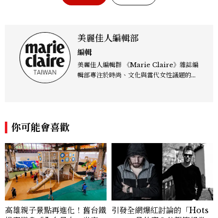
美麗佳人編輯部
編輯
美麗佳人編輯群 《Marie Claire》雜誌編
輯部專注於時尚、文化與當代女性議題的深
度呈現，致力打造兼具風格與觀點的內容敘
事。 團隊擅長核心議題企劃、內容策展與
跨平台整合，長期關注國際時代脈動與社會
趨勢，從文化觀察出發，挖掘具有啟發性的
你可能會喜歡
女性故事與價值觀；同時以細膩的美學語言
與敘事張力，轉化為兼具視覺風格與思想深
度的內容。 《Marie Claire》始終以敏銳
視角與編輯直覺，引領讀者探索女性多元面
貌與生活品味風格的無限可能。
高雄親子景點再進化！舊台鐵
引發全網爆紅討論的「Hots