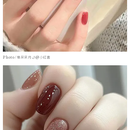
Photo/是呆呆月🌙@小紅書