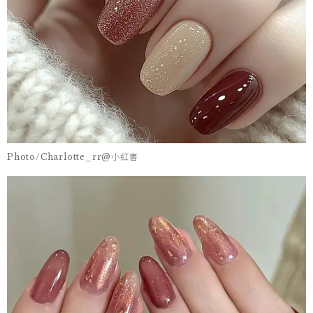
Photo/Charlotte_rr@小紅書