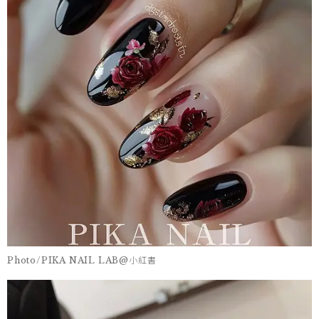
Photo/PIKA NAIL LAB@小紅書