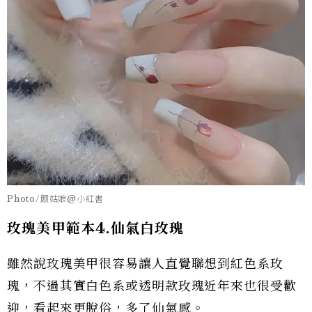
Photo/颜姑娘@小紅書
玫瑰美甲範本
4.仙氣
白玫瑰
雖然說玫瑰美甲很容易讓人直覺聯想到紅色系玫
瑰，不過其實白色系或透明款玫瑰近年來也很受歡
迎，看起來更脫俗，多了仙氣感。