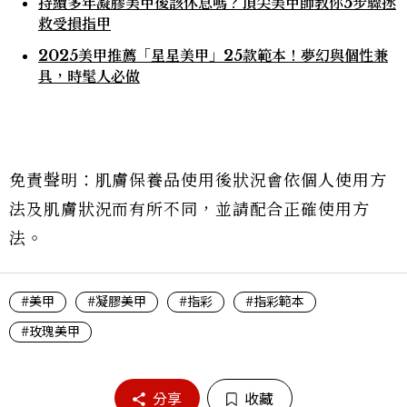
持續多年凝膠美甲後該休息嗎？頂尖美甲師教你5步驟拯
救受損指甲
2025美甲推薦「星星美甲」25款範本！夢幻與個性兼
具，時髦人必做
免責聲明：肌膚保養品使用後狀況會依個人使用方
法及肌膚狀況而有所不同，並請配合正確使用方
法。
#美甲
#凝膠美甲
#指彩
#指彩範本
#玫瑰美甲
分享
收藏