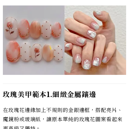
玫瑰美甲範本
1.細緻
金屬鑲邊
在玫瑰花邊緣加上不規則的金銀邊框，搭配亮片、
魔鏡粉或玻璃紙，讓原本單純的玫瑰花圖案看起來
更高級又獨特。