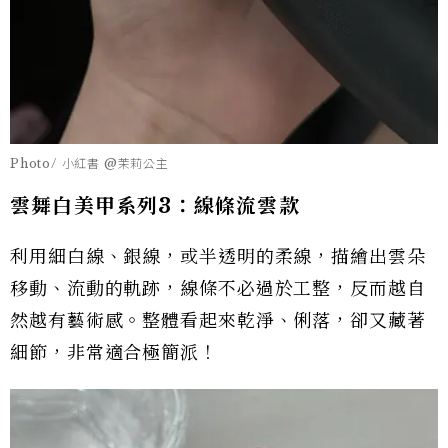
Photo/ 小紅書 @茉莉公主
雲舞白美甲系列3：線條流雲款
利用細白線、銀線，或半透明的柔線，描繪出雲朵
移動、流動的軌跡，線條不必過於工整，反而越自
然越有藝術感。整體看起來乾淨、俐落，卻又藏著
細節，非常適合極簡派！