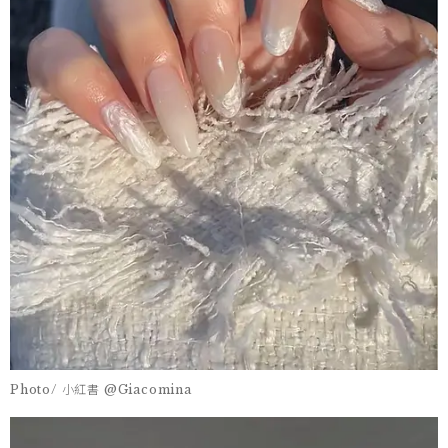
Photo/ 小紅書 @Giacomina