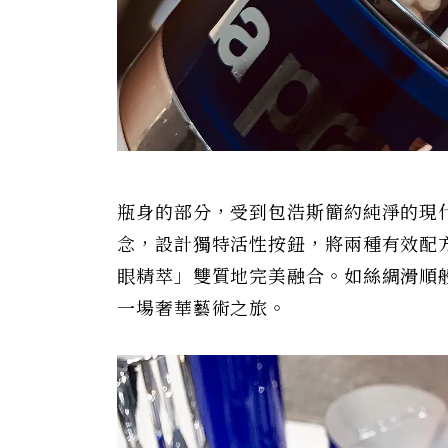
瓶身的部分，受到包浩斯簡約純淨的現
念，設計獨特活性按鈕，將兩種有效配
眼精萃」雙質地完美融合。如絲綢滑順
一場奢華藝術之旅。