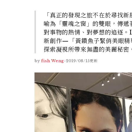
「真正的發現之旅不在於尋找新
喻為「靈魂之窗」的雙眼，傳遞
對事物的熱情、對夢想的追逐。La
新創作—「黃鑽魚子緊俏美眼精
探索凝視所帶來無盡的美麗秘密
by
fish Weng
-
2019/08/15
更新