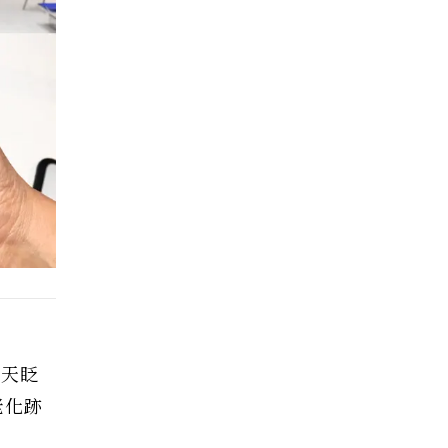
每天眨
老化跡