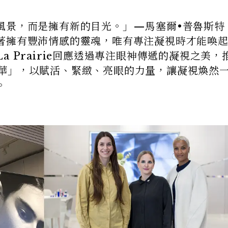
風景，而是擁有新的目光。」—馬塞爾•普魯斯特
著擁有豐沛情感的靈魂，唯有專注凝視時才能喚
 Prairie回應透過專注眼神傳遞的凝視之美，
華」，以賦活、緊緻、亮眼的力量，讓凝視煥然
。