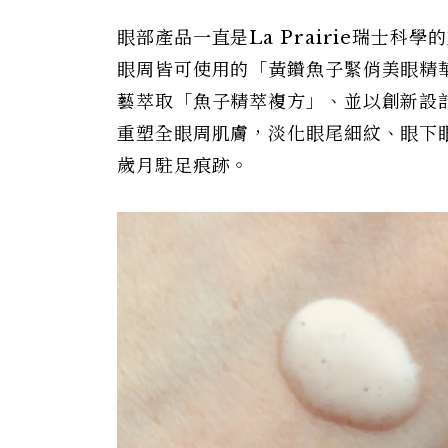
眼部產品一直是La Prairie瑞士科學
眼周皆可使用的「黃鑽魚子緊俏美眼精
藝萃取「魚子精萃複方」、並以創新設
重塑全眼周肌膚，淡化眼尾細紋、眼下
歲月駐足痕跡。