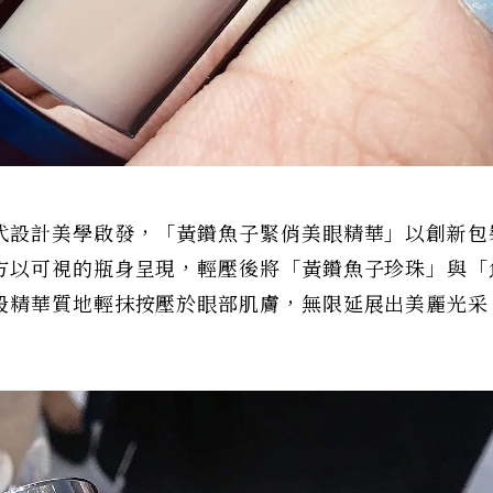
代設計美學啟發，「黃鑽魚子緊俏美眼精華」以創新包
方以可視的瓶身呈現，輕壓後將「黃鑽魚子珍珠」與「
般精華質地輕抹按壓於眼部肌膚，無限延展出美麗光采