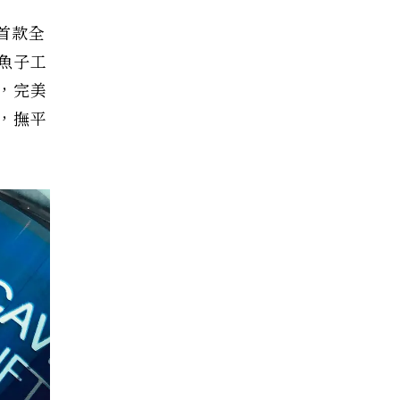
出首款全
魚子工
，完美
，撫平