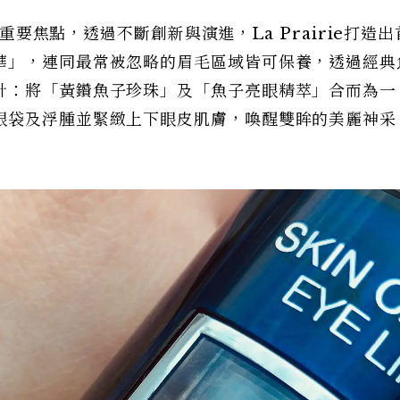
的重要焦點，透過不斷創新與演進，La Prairie打造
華」，連同最常被忽略的眉毛區域皆可保養，透過經典
計：將「黃鑽魚子珍珠」及「魚子亮眼精萃」合而為一
眼袋及浮腫並緊緻上下眼皮肌膚，喚醒雙眸的美麗神采