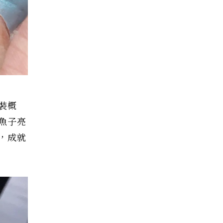
裝概
魚子亮
，成就