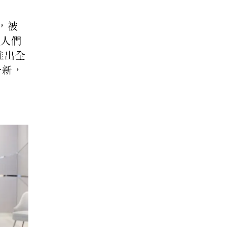
，被
起人們
推出全
一新，