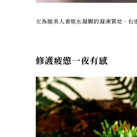
左為睡美人香氛水凝膜的凝凍質地、右
修護疲憊一夜有感