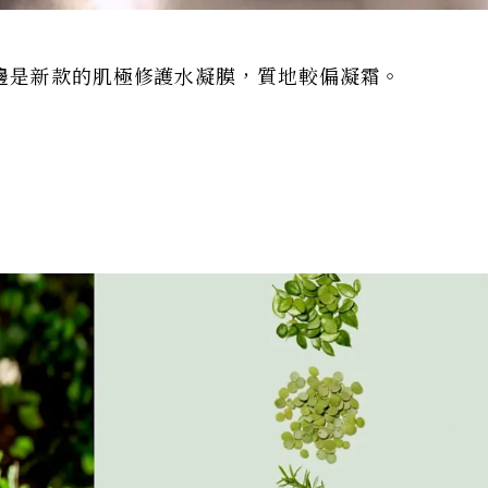
邊是新款的肌極修護水凝膜，質地較偏凝霜。