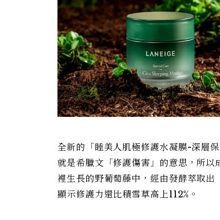
全新的「睡美人肌極修護水凝膜-深層保濕舒
就是希臘文「修護傷害」的意思，所以
裡生長的野葡萄藤中，經由發酵萃取出「森林
顯示修護力還比積雪草高上112%。