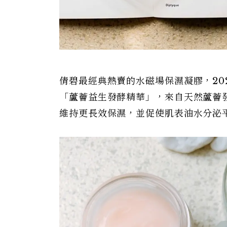
倩碧最經典熱賣的水磁場保濕凝膠，20
「蘆薈益生發酵精華」，來自天然蘆薈
維持更長效保濕，並促使肌表油水分泌