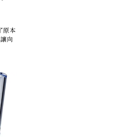
了原本
，讓向