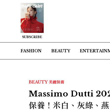
SUBSCRIBE
FASHION
BEAUTY
ENTERTAIN
BEAUTY
美麗保養
Massimo Dutt
保養！米白、灰綠、燕