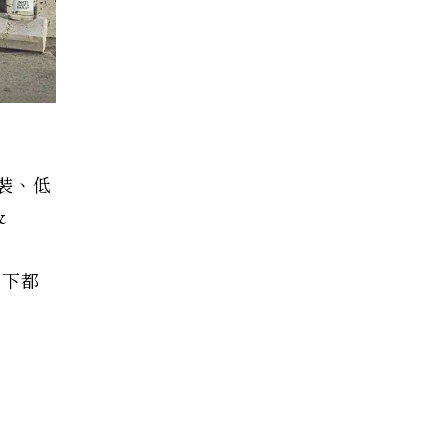
包裝、低
&
&
底下都