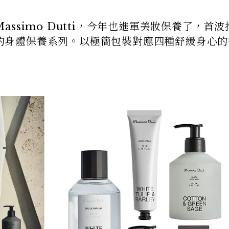
的Massimo Dutti，今年也進軍美妝保養了，首
lf care 的身體保養系列。以極簡包裝對應四種舒緩身心