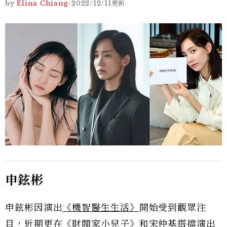
by
Elina Chiang
-
2022/12/11
更新
申鉉彬
申鉉彬因演出
《機智醫生生活》
開始受到觀眾注
目，近期更在
《財閥家小兒子》
和宋仲基搭擋演出