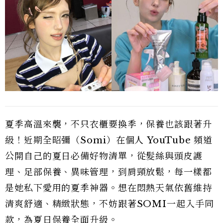
夏季高溫來襲，不只衣櫃要換季，保養也該跟著升
級！近期全昭彌（Somi）在個人 YouTube 頻道
公開自己的夏日必備好物清單，從髮絲與頭皮護
理、足部保養、異味管理，到肩頸放鬆，每一樣都
是她私下愛用的夏季神器。想在悶熱天氣依舊維持
清爽舒適、精緻狀態，不妨跟著SOMI一起入手同
款，為夏日保養全面升級。