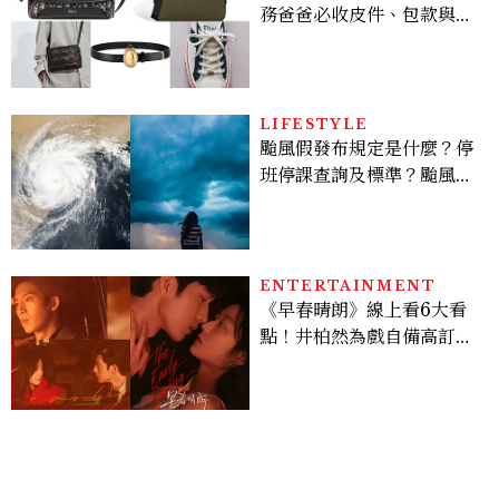
務爸爸必收皮件、包款與鞋
履一次看
LIFESTYLE
颱風假發布規定是什麼？停
班停課查詢及標準？颱風假
有薪水嗎、可否拒絕上班？
ENTERTAINMENT
《早春晴朗》線上看6大看
點！井柏然為戲自備高訂，
孫千苦等地下戀轉正，雨夜
激吻獲讚慾感天花板