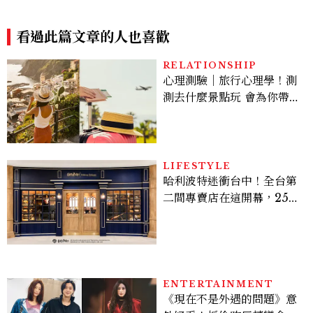
「三酸煥膚嫩亮潔膚露、修護
老保養趨勢一次看懂
乳」一抹就有嫩亮奇肌，解決
五大肌膚敏弱問題！
看過此篇文章的人也喜歡
RELATIONSHIP
心理測驗｜旅行心理學！測
測去什麼景點玩 會為你帶來
好運
LIFESTYLE
哈利波特迷衝台中！全台第
二間專賣店在這開幕，25週
年限定周邊、托特包太值得
入手
ENTERTAINMENT
《現在不是外遇的問題》意