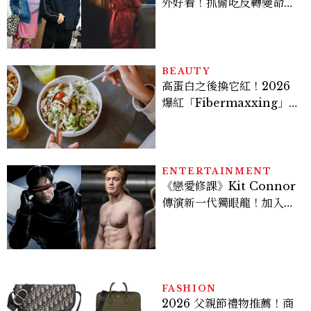
外好看！抓偷吃反轉變命
案？金憓秀傳奇美腿被讚
爆、金智勳大秀腹肌，曹汝
貞雙影后飆戲，線上看7大
看點懶人包
BEAUTY
高蛋白之後換它紅！2026
爆紅「Fibermaxxing」
是什麼？一天30g纖維，原
來不用狂吃菜
ENTERTAINMENT
《戀愛修課》Kit Connor
傳演新一代獨眼龍！加入新
版《X戰警》，可望搭檔
Sadie Sink
FASHION
2026 父親節禮物推薦！商