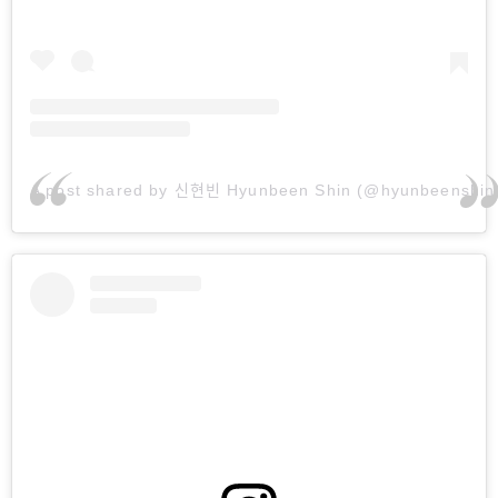
A post shared by 신현빈 Hyunbeen Shin (@hyunbeenshin