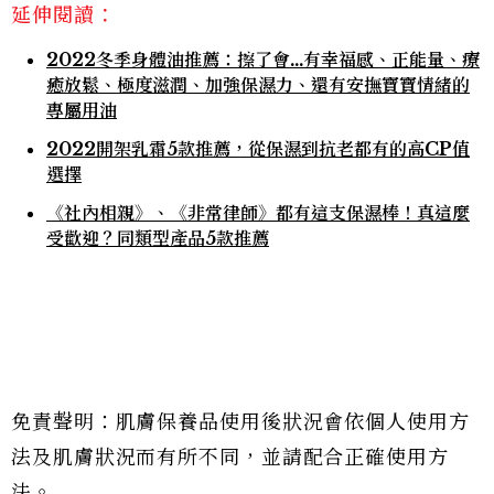
延伸閱讀：
2022冬季身體油推薦：擦了會…有幸福感、正能量、療
癒放鬆、極度滋潤、加強保濕力、還有安撫寶寶情緒的
專屬用油
2022開架乳霜5款推薦，從保濕到抗老都有的高CP值
選擇
《社內相親》、《非常律師》都有這支保濕棒！真這麼
受歡迎？同類型產品5款推薦
免責聲明：肌膚保養品使用後狀況會依個人使用方
法及肌膚狀況而有所不同，並請配合正確使用方
法。