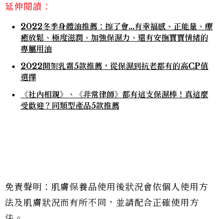
延伸閱讀：
2022冬季身體油推薦：擦了會…有幸福感、正能量、療
癒放鬆、極度滋潤、加強保濕力、還有安撫寶寶情緒的
專屬用油
2022開架乳霜5款推薦，從保濕到抗老都有的高CP值
選擇
《社內相親》、《非常律師》都有這支保濕棒！真這麼
受歡迎？同類型產品5款推薦
免責聲明：肌膚保養品使用後狀況會依個人使用方
法及肌膚狀況而有所不同，並請配合正確使用方
法。