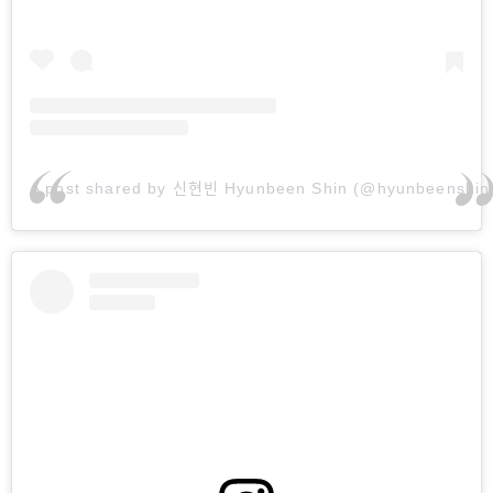
A post shared by 신현빈 Hyunbeen Shin (@hyunbeenshin