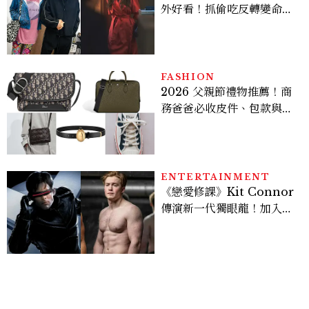
外好看！抓偷吃反轉變命
案？金憓秀傳奇美腿被讚
爆、金智勳大秀腹肌，曹汝
貞雙影后飆戲，線上看7大
看點懶人包
FASHION
2026 父親節禮物推薦！商
務爸爸必收皮件、包款與鞋
履一次看
ENTERTAINMENT
《戀愛修課》Kit Connor
傳演新一代獨眼龍！加入新
版《X戰警》，可望搭檔
Sadie Sink