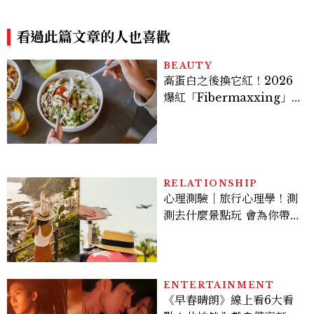
「三酸煥膚嫩亮潔膚露、修護
老保養趨勢一次看懂
乳」一抹就有嫩亮奇肌，解決
五大肌膚敏弱問題！
看過此篇文章的人也喜歡
BEAUTY
高蛋白之後換它紅！2026
爆紅「Fibermaxxing」
是什麼？一天30g纖維，原
來不用狂吃菜
RELATIONSHIP
心理測驗｜旅行心理學！測
測去什麼景點玩 會為你帶來
好運
ENTERTAINMENT
《早春晴朗》線上看6大看