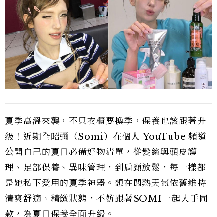
夏季高溫來襲，不只衣櫃要換季，保養也該跟著升
級！近期全昭彌（Somi）在個人 YouTube 頻道
公開自己的夏日必備好物清單，從髮絲與頭皮護
理、足部保養、異味管理，到肩頸放鬆，每一樣都
是她私下愛用的夏季神器。想在悶熱天氣依舊維持
清爽舒適、精緻狀態，不妨跟著SOMI一起入手同
款，為夏日保養全面升級。