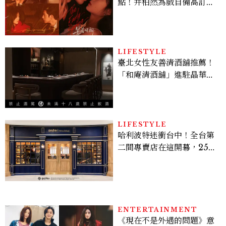
點！井柏然為戲自備高訂，
孫千苦等地下戀轉正，雨夜
激吻獲讚慾感天花板
LIFESTYLE
臺北女性友善清酒舖推薦！
「和庵清酒舖」進駐晶華酒
店：首創五行心情選酒、單
杯180元起輕鬆微醺
LIFESTYLE
哈利波特迷衝台中！全台第
二間專賣店在這開幕，25週
年限定周邊、托特包太值得
入手
ENTERTAINMENT
《現在不是外遇的問題》意