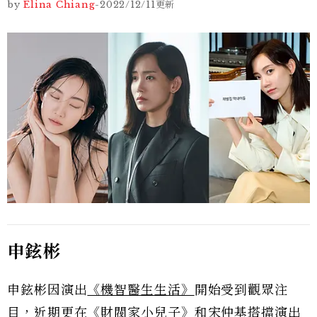
by
Elina Chiang
-
2022/12/11
更新
申鉉彬
申鉉彬因演出
《機智醫生生活》
開始受到觀眾注
目，近期更在
《財閥家小兒子》
和宋仲基搭擋演出