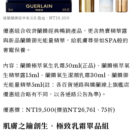
嬌蘭蘭鑽極萃氧生乳霜組，NT19,500
優惠組合收齊蘭鑽經典暢銷產品，更含熱賣精華露
與新品蘭鑽御光能量精華，給肌膚尊榮如SPA般的
奢寵保養。
內容：蘭鑽極萃氧生乳霜50ml(正品)、蘭鑽極萃氧
生精華露15ml、蘭鑽氧生潔顏乳霜30ml、蘭鑽御
光能量精華5ml(註：各百貨通路與嬌蘭線上旗艦店
優惠組合略有不同，以各通路公告為準)。
優惠價：NT19,500(價值NT26,761、75折)
肌膚之鑰創生‧極致乳霜單品組