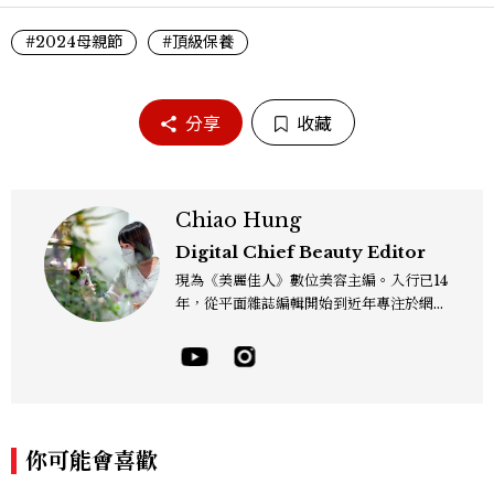
#2024母親節
#頂級保養
分享
收藏
Chiao Hung
Digital Chief Beauty Editor
現為《美麗佳人》數位美容主編。入行已14
年，從平面雜誌編輯開始到近年專注於網路
報導，同時兼顧社群操作。寫作範圍持續深
耕彩妝、保養、香氛、頭髮...等與美有關的
面向。擅長以細膩敏銳的觀察力，深入報導
品牌理念與最新產品趨勢，將專業知識轉化
為貼近讀者日常的實用建議。持續關注美容
產業的創新動態，從配方科學到永續發展等
你可能會喜歡
等。Contact：chiao_hung@mctw.co
m.tw