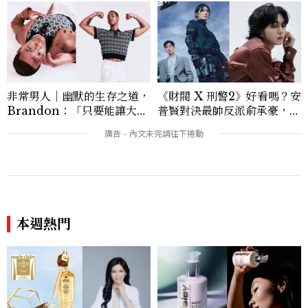
非常男人｜幽默的生存之道，
《財閥 X 刑警2》好看嗎？安
Brandon：「只要能讓大家
普賢對決最帥反派俞承豪，鄭
笑，我們就有機會玩在一起，
恩彩接棒女主，開專機、刷黑
讓敵人成為朋友。」
卡，用錢輾壓罪犯的陳利手回
來了，這次能玩多大？
本週熱門