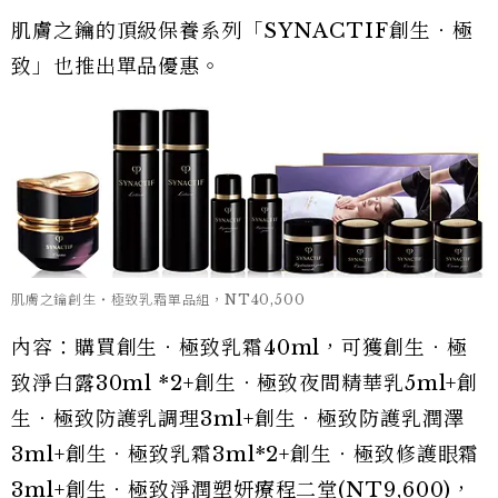
肌膚之鑰的頂級保養系列「SYNACTIF創生‧極
致」也推出單品優惠。
肌膚之鑰創生‧極致乳霜單品組，NT40,500
內容：購買創生‧極致乳霜40ml，可獲創生‧極
致淨白露30ml *2+創生‧極致夜間精華乳5ml+創
生‧極致防護乳調理3ml+創生‧極致防護乳潤澤
3ml+創生‧極致乳霜3ml*2+創生‧極致修護眼霜
3ml+創生‧極致淨潤塑妍療程二堂(NT9,600)，