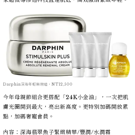
家超微導滲透科技直達肌底，高效激活緊緻年輕。
Darphin深海年輕無限組，NT12,500
今年母親節組合更搭配「24K小金油」，一次把肌
膚光圈開到最大，亮出新高度。更特別加碼開放累
點，加碼奢寵會員。
內容：深海翡翠魚子緊緻精華/豐潤/水潤霜