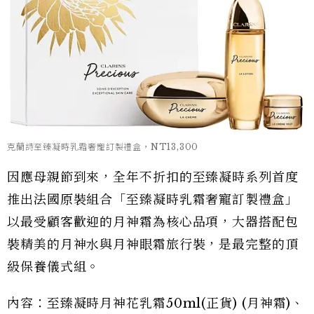
克蘭詩至臻凝時乳霜奢寵訂製禮盒，NT13,300
因應母親節到來，全年不折扣的至臻凝時系列首度
推出法國原裝組合「至臻凝時乳霜奢寵訂製禮盒」
以最受顧客歡迎的月神霜為核心品項，大器搭配包
裝精美的月神水與月神眼霜旅行裝，是最完整的頂
級保養儀式組。
內容：至臻凝時月神花乳霜50ml(正貨) (月神霜)、