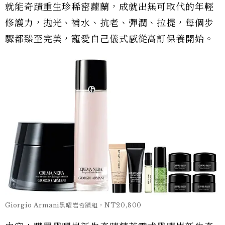
就能奇蹟重生珍稀密蘿蘭，成就出無可取代的年輕
修護力，拋光、補水、抗老、彈潤、拉提，每個步
驟都臻至完美，寵愛自己儀式感從高訂保養開始。
Giorgio Armani黑曜岩奇蹟組，NT20,800