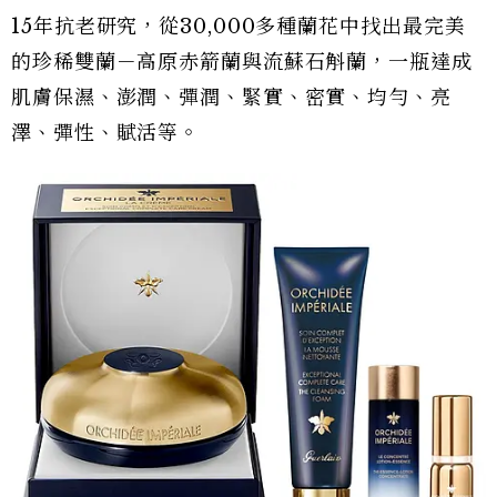
15年抗老研究，從30,000多種蘭花中找出最完美
的珍稀雙蘭－高原赤箭蘭與流蘇石斛蘭，一瓶達成
肌膚保濕、澎潤、彈潤、緊實、密實、均勻、亮
澤、彈性、賦活等。