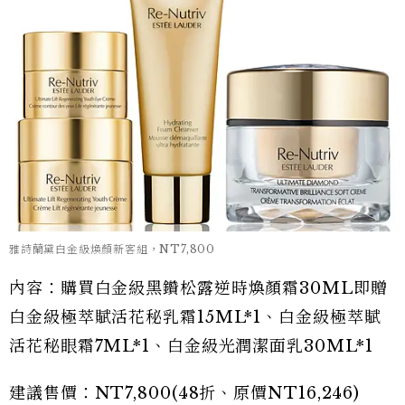
雅詩蘭黛白金級煥顏新客組，NT7,800
內容：購買白金級黑鑽松露逆時煥顏霜30ML即贈
白金級極萃賦活花秘乳霜15ML*1、白金級極萃賦
活花秘眼霜7ML*1、白金級光潤潔面乳30ML*1
建議售價：NT7,800(48折、原價NT16,246)