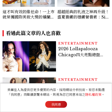
這才叫有效的維他命！一上市
超越經典的乳液之神再升級！
就榮獲國際美妝大獎的嬌蘭
盛夏養膚的穩膚營養素：Sisl
「皇家蜂王乳激活能量凍晶」
ey 全能乳液，以頂級植萃啟
獨家冰封技術讓修護力遠甩頂
動自主修護，讓保養不被動，
級安瓶，過勞肌也能變回蜜光
看過此篇文章的人也喜歡
由內而外打造「好體質」
肌！
ENTERTAINMENT
2026 Lollapalooza
Chicago四大亮點總盤
點， JENNIE、 CORTIS
登台，K-POP擄獲全球！
ENTERTAINMENT
《現在不是外遇的問題》意
美麗佳人為提供您更多優質的內容，採用網站分析技術。若您未點選
外好看！抓偷吃反轉變命
「我同意」而繼續瀏覽本網站，則視為您已同意本站之
隱私權政策
。
案？金憓秀傳奇美腿被讚
爆、金智勳大秀腹肌，曹汝
我同意
貞雙影后飆戲，線上看7大