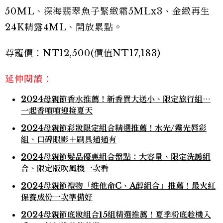
50ML、深海翡翠魚子緊緻霜5MLx3、金緻再生
24K精露4ML、開放累點。
尊寵價：NT12,500(價值NT17,183)
延伸閱讀：
2024母親節香水推薦！新香買大送小、限定旅行組⋯
一起香噴噴迎接夏天
2024母親節彩妝限定組合精選推薦！水光/霧光唇彩
組、口碑眼影＋刷具通通有
2024母親節髮品優惠組合盤點：大容量、限定洗護組
合、限定版吹風機一次看
2024母親節禮物「維他命C、A醇組合」推薦！最火紅
保養成份一次準備好
2024母親節底妝組合15組精選推薦！夏季粉底趁機入