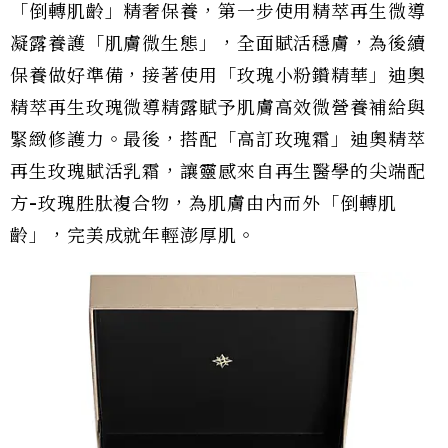
「倒轉肌齡」精奢保養，第一步使用精萃再生微導
凝露養護「肌膚微生態」，全面賦活穩膚，為後續
保養做好準備，接著使用「玫瑰小粉鑽精華」迪奧
精萃再生玫瑰微導精露賦予肌膚高效微營養補給與
緊緻修護力。最後，搭配「高訂玫瑰霜」迪奧精萃
再生玫瑰賦活乳霜，讓靈感來自再生醫學的尖端配
方-玫瑰胜肽複合物，為肌膚由內而外「倒轉肌
齡」，完美成就年輕澎厚肌。