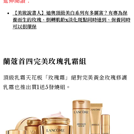
延伸閱讀：
【美妝說書人】迪奧頂級美白系列有多厲害？有專為保
養而生的玫瑰、倒轉肌齡x淡化斑點同時達到、保養同時
可以很環保
蘭蔻首四完美玫瑰乳霜組
頂級乳霜天花板「玫瑰霜」絕對完美黃金玫瑰修護
乳霜也推出買1送5發燒組。