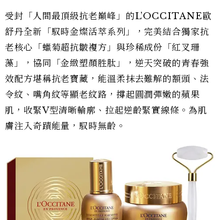
受封「人間最頂級抗老巔峰」的L’OCCITANE歐
舒丹全新「馭時金燦活萃系列」，完美結合獨家抗
老核心「蠟菊超抗皺複方」與珍稀成份「紅叉珊
藻」，協同「金緻塑顏胜肽」，逆天突破的青春強
效配方堪稱抗老寶藏，能溫柔抹去難解的額頭、法
令紋、嘴角紋等顯老紋路，撐起圓潤彈嫩的蘋果
肌，收緊V型清晰輪廓、拉起逆齡緊實線條。為肌
膚注入奇蹟能量，馭時無齡。