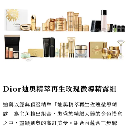
Dior迪奧精萃再生玫瑰微導精露組
迪奧以經典頂級精華「迪奧精萃再生玫瑰微導精
露」為主角推出組合，裝盛於精緻大器的金色禮盒
之中，盡顯迪奧的高訂美學。組合內蘊含三步驟