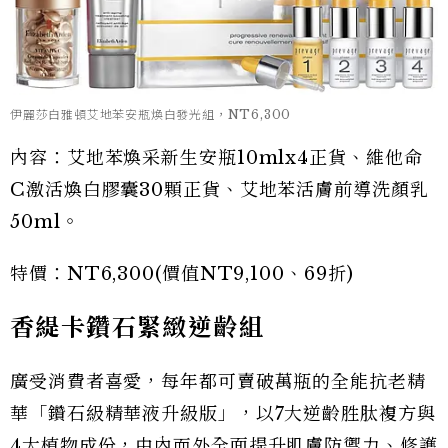
伊麗莎白雅頓艾地苯安瓶煥白發光組，NT6,300
內容：艾地苯煥采新生安瓶10mlx4正貨、維他命
C激活煥白膠囊30顆正貨、艾地苯活膚前導洗顏乳
50ml。
特價：NT6,300(價值NT9,100、69折)
香緹卡鑽石緊緻逆齡組
廣受消費者喜愛，每年都可賣破萬瓶的全能抗老精
華「鑽石級精華液升級版」，以7大逆齡胜肽複方與
4大植物成份，由內而外全面提升肌膚防禦力、修護