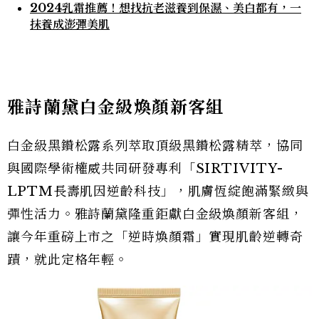
2024乳霜推薦！想找抗老滋養到保濕、美白都有，一
抹養成澎彈美肌
雅詩蘭黛白金級煥顏新客組
白金級黑鑽松露系列萃取頂級黑鑽松露精萃，協同
與國際學術權威共同研發專利「SIRTIVITY-
LPTM長壽肌因逆齡科技」，肌膚恆綻飽滿緊緻與
彈性活力。雅詩蘭黛隆重鉅獻白金級煥顏新客組，
讓今年重磅上市之「逆時煥顏霜」實現肌齡逆轉奇
蹟，就此定格年輕。