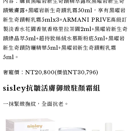
內容：購買黑曜岩新生奇蹟精萃露或黑曜岩新生奇
蹟嫩膚露+黑曜岩新生奇蹟乳霜50ml，享有黑曜岩
新生奇蹟輕乳霜5mlx3+ARMANI PRIVE高級訂
製淡香水花園香氛香格里拉茶園2ml+黑曜岩新生奇
蹟綠晶萃5ml+超持妝絲絨水慕斯粉底5ml+黑曜岩
新生奇蹟防曬精華5ml+黑曜岩新生奇蹟輕乳霜
5ml。
奢寵價：NT20,800(價值NT30,796)
sisley抗皺活膚御緻駐顏霜組
一抹緊緻撫紋，全面抗老。