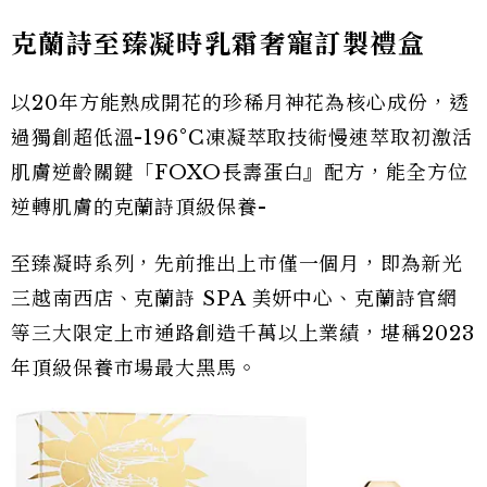
克蘭詩至臻凝時乳霜奢寵訂製禮盒
以20年方能熟成開花的珍稀月神花為核心成份，透
過獨創超低溫-196°C凍凝萃取技術慢速萃取初激活
肌膚逆齡關鍵「FOXO長壽蛋白』配方，能全方位
逆轉肌膚的克蘭詩頂級保養-
至臻凝時系列，先前推出上市僅一個月，即為新光
三越南西店、克蘭詩 SPA 美妍中心、克蘭詩官網
等三大限定上市通路創造千萬以上業績，堪稱2023
年頂級保養市場最大黑馬。