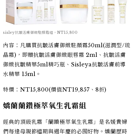
sisley抗皺活膚御緻駐顏霜組，NT15,800
內容：凡購買抗皺活膚御緻駐顏霜50ml(滋潤型/琉
晶霜)，即贈抗皺活膚御緻眼唇霜 2ml、抗皺活膚
御緻抗皺精華5ml精巧瓶、Sisleya抗皺活膚前導
水精華 15ml。
特價：NT15,800(價值NT19,857、8折)
嬌蘭蘭鑽極萃氧生乳霜組
經典的頂級乳霜「蘭鑽極萃氧生乳霜」是名媛貴婦
們每逢母親節檔期與週年慶的必囤好物。嬌蘭歷時