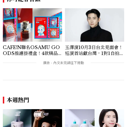
CAFE!N聯名OSAMU GO
玉澤演10月3日台北見面會！
ODS推濾掛禮盒！4款精品
巡演首站獻台灣，1對1自拍、
咖啡風味一次喝
簽名會福利一次看
本週熱門