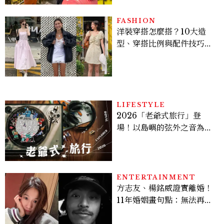
FASHION
洋裝穿搭怎麼搭？10大造
型、穿搭比例與配件技巧一
次看
LIFESTYLE
2026「老爺式旅行」登
場！以島嶼的弦外之音為
題：北管鑼鼓、復古黑膠、
部落古謠9路線聆聽臺灣土
地與城市的聲音記憶
ENTERTAINMENT
方志友、楊銘威證實離婚！
11年婚姻畫句點：無法再做
情人，但永遠是家人