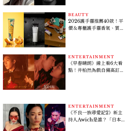
BEAUTY
2026護手霜推薦40款！平
價＆專櫃護手霜香氣、質
地、使用評價
ENTERTAINMENT
《早春晴朗》線上看6大看
點！井柏然為戲自備高訂，
孫千苦等地下戀轉正，雨夜
激吻獲讚慾感天花板
ENTERTAINMENT
《不良一族尋愛記2》新主
持人Awich是誰？「日本嘻
哈女王」人生比節目更抓