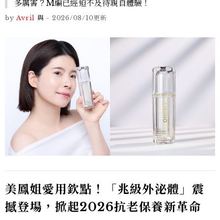
多厲害？M編已經迫不及待親自體驗！
by
Avril
與
-
2026/08/10
更新
美鳳姐愛用欽點！「兆級外泌體」震
撼登場，掀起2026抗老保養新革命