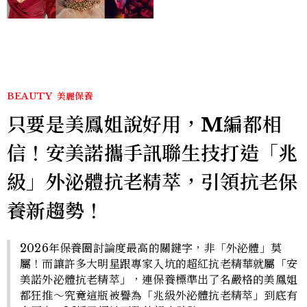
馬：25歲喪夫、家中遭槍擊
掃射
BEAUTY
美麗保養
只要是美鳳姐說好用，M編都相
信！安美諾攜手訊聯生技打造「兆
級」外泌體抗老精萃，引領抗老保
養新趨勢！
2026年保養圈討論度最高的關鍵字，非「外泌體」莫
屬！而讓許多大明星跟專家入坑的超紅抗老精華就屬「安
美諾外泌體抗老精萃」，連保養標準出了名嚴格的美鳳姐
都狂推～究竟這瓶被譽為「兆級外泌體抗老精萃」到底有