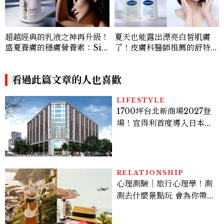
超越經典的乳液之神再升級！
夏天也能露出漂亮白皙肌膚
盛夏養膚的穩膚營養素：Sisl
了！皮膚科醫師推薦的舒特膚
ey 全能乳液，以頂級植萃啟
「三酸煥膚嫩亮潔膚露、修護
動自主修護，讓保養不被動，
乳」一抹就有嫩亮奇肌，解決
由內而外打造「好體質」
看過此篇文章的人也喜歡
五大肌膚敏弱問題！
LIFESTYLE
1700坪台北新商場2027登
場！宜得利首度導入日本
「NITORI MALL」，地
點、開幕日期一次看
RELATIONSHIP
心理測驗｜旅行心理學！測
測去什麼景點玩 會為你帶來
好運