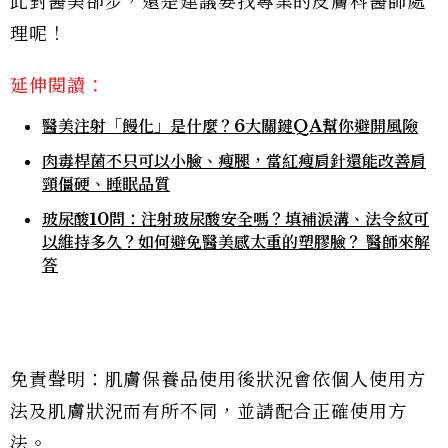
此對醫美卻步，還是建議要找專業的皮膚科醫師處
理呢！
延伸閱讀：
醫美注射「饅化」是什麼？6大關鍵QA幫你避開風險
肉毒桿菌不只可以小臉、瘦腿，當紅瘦肩針還能改善肩
頸僵硬、睡眠品質
玻尿酸10問：注射玻尿酸安全嗎？填補淚溝、法令紋可
以維持多久？如何避免醫美感太重的塑膠臉？ 醫師來解
答
免責聲明：肌膚保養品使用後狀況會依個人使用方
法及肌膚狀況而有所不同，並請配合正確使用方
法。