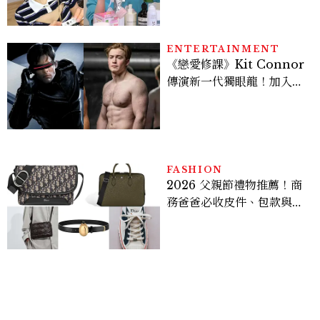
皮保養10款好物一次看
ENTERTAINMENT
《戀愛修課》Kit Connor
傳演新一代獨眼龍！加入新
版《X戰警》，可望搭檔
Sadie Sink
FASHION
2026 父親節禮物推薦！商
務爸爸必收皮件、包款與鞋
履一次看