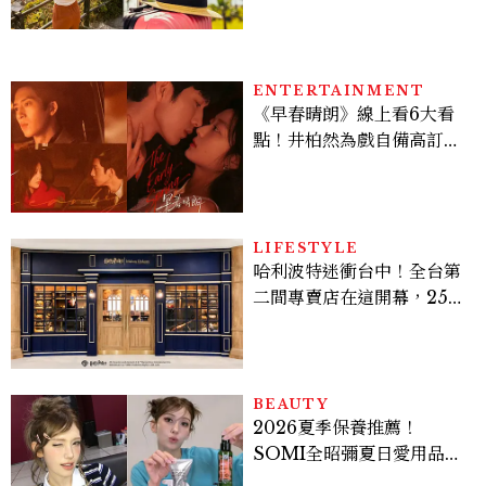
ENTERTAINMENT
《早春晴朗》線上看6大看
點！井柏然為戲自備高訂，
孫千苦等地下戀轉正，雨夜
激吻獲讚慾感天花板
LIFESTYLE
哈利波特迷衝台中！全台第
二間專賣店在這開幕，25週
年限定周邊、托特包太值得
入手
BEAUTY
2026夏季保養推薦！
SOMI全昭彌夏日愛用品公
開，防曬、護髮、止汗、頭