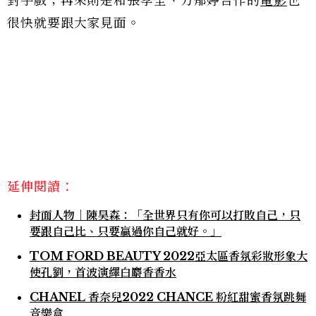
對手戲；再來則是和張孝全、方郁婷合作的
電影
也
很快就要跟大家見面。
延伸閱讀：
封面人物｜陳昊森：「全世界只有你可以打敗自己，只
要跟自己比、只要贏過你自己就好。」
TOM FORD BEAUTY 2022亞太區香氛彩妝形象大
使孔劉，首波演繹白麝香香水
CHANEL 香奈兒2022 CHANCE 粉紅甜蜜香氛跳舞
音樂盒