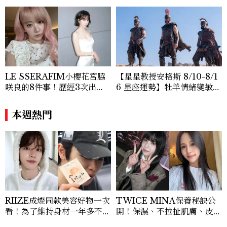
LE SSERAFIM小櫻花宮脇
【星星教授安格斯 8/10-8/1
咲良的8件事！歷經3次出
6 星座運勢】牡羊情緒變敏
道、嚴以律己的終極自我管理
感，雙子人際吸引力爆棚
王、靠「這招」養成17吋螞蟻
本週熱門
腰
RIIZE成燦同款美容好物一次
TWICE MINA保養秘訣公
看！為了維持身材一年多不吃
開！保濕、不拉扯肌膚、皮拉
泡麵、TWICE娜璉推薦這款
提斯，6個日常習慣養出牛奶