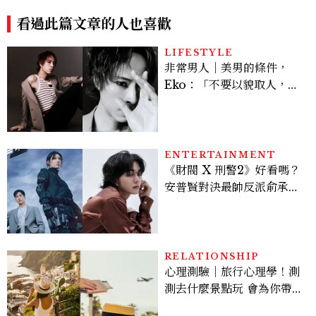
他也秒入手
肌
看過此篇文章的人也喜歡
LIFESTYLE
非常男人｜美男的條件，
Eko：「不要以貌取人，內
在與外在同樣重要。」
ENTERTAINMENT
《財閥 X 刑警2》好看嗎？
安普賢對決最帥反派俞承
豪，鄭恩彩接棒女主，開專
機、刷黑卡，用錢輾壓罪犯
的陳利手回來了，這次能玩
多大？
RELATIONSHIP
心理測驗｜旅行心理學！測
測去什麼景點玩 會為你帶來
好運