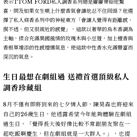
表示TTOM FORD私人調香系列總是屢屢帶給他驚
喜，問及如果女生噴上什麼香氣會讓他忍不住回頭？他選
擇了私人條香系列中的神秘東方「會讓人覺得有距離感、
摸不透，但又很親近的感覺」，這款以奢華的烏木香調為
主軸，揉合充滿異國風情的玫瑰木與小豆蔻，加上檀香與
香根草增添的性感煙燻氣息，使這款中性香水充滿豐富而
深沉的氣息。
生日最想在劇組過 送禮首選頂級私人
調香珍藏組
8月不僅有即將到來的七夕情人節，陳昊森也將迎來
自己的26歲生日，他透露希望今年能夠體驗在劇組
過生日，「覺得長大後好像比較不常跟朋友聚在一
起吃飯啊慶生，但在劇組就是一大群人。」，也提