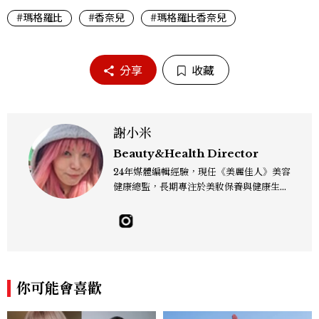
#瑪格羅比
#香奈兒
#瑪格羅比香奈兒
分享
收藏
謝小米
Beauty&Health Director
24年媒體編輯經驗，現任《美麗佳人》美容
健康總監，長期專注於美妝保養與健康生活
領域。看得見的成份、看不見的氣味都喜
歡，皮膚之上、毛孔之下都關心。擅長將皮
膚保養、彩妝髮型、香水新知與日常實踐串
接，深度採訪皮膚科醫師、彩妝、髮型師、
調香師與實驗室專家等，矢志解決所有美妝
疑難雜症，想和大家一起漂亮玩美妝。 Co
你可能會喜歡
ntact：alice_hsieh@mctw.com.tw