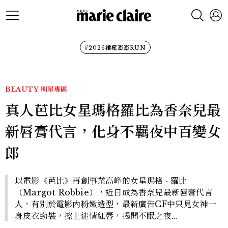
#2026裙襬澎澎RUN
BEAUTY
明星專區
真人芭比女星瑪格羅比為香奈兒最
新唇膏代言，化身不羈夜中百變女
郎
以電影《芭比》再創事業高峰的女星瑪格 · 羅比
（Margot Robbie），近日成為香奈兒最新唇膏代言
人，有別於電影內粉嫩造型，最新廣告CF中只見女神一
身皮衣勁裝，擦上迷情紅唇，揭開不眠之夜…