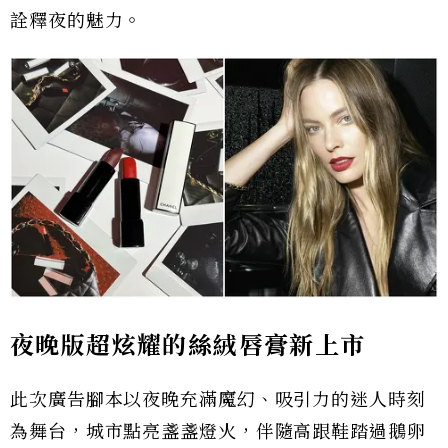
詮釋夜的魅力。
夜晚版超炫耀的絲絨唇膏新上市
此次廣告腳本以夜晚充滿魔幻、吸引力的迷人時刻
為舞台，城市點亮盞盞燈火，伴隨高跟鞋踏過鵝卵