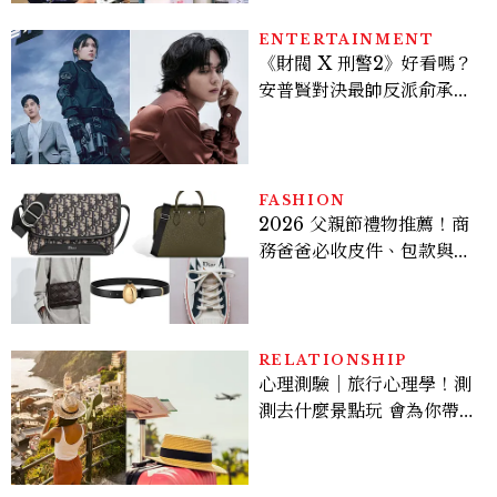
ENTERTAINMENT
《財閥 X 刑警2》好看嗎？
安普賢對決最帥反派俞承
豪，鄭恩彩接棒女主，開專
機、刷黑卡，用錢輾壓罪犯
的陳利手回來了，這次能玩
多大？
FASHION
2026 父親節禮物推薦！商
務爸爸必收皮件、包款與鞋
履一次看
RELATIONSHIP
心理測驗｜旅行心理學！測
測去什麼景點玩 會為你帶來
好運