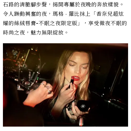
石路的清脆腳步聲，揭開專屬於夜晚的奔放樣貌。
令人躁動興奮的夜，瑪格 · 羅比抹上「香奈兒超炫
耀的絲絨唇膏-不眠之夜限定版」，享受徹夜不眠的
時尚之夜，魅力無限綻放。