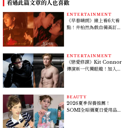
看過此篇文章的人也喜歡
ber中場秀！
ENTERTAINMENT
《早春晴朗》線上看6大看
點！井柏然為戲自備高訂，
孫千苦等地下戀轉正，雨夜
激吻獲讚慾感天花板
ENTERTAINMENT
《戀愛修課》Kit Connor
傳演新一代獨眼龍！加入新
版《X戰警》，可望搭檔
Sadie Sink
BEAUTY
2026夏季保養推薦！
SOMI全昭彌夏日愛用品公
開，防曬、護髮、止汗、頭
皮保養10款好物一次看