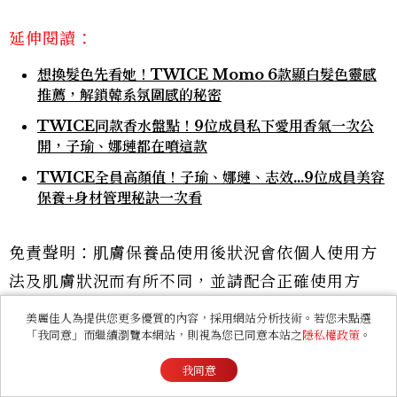
延伸閱讀：
想換髮色先看她！TWICE Momo 6款顯白髮色靈感
推薦，解鎖韓系氛圍感的秘密
TWICE同款香水盤點！9位成員私下愛用香氣一次公
開，子瑜、娜璉都在噴這款
TWICE全員高顏值！子瑜、娜璉、志效...9位成員美容
保養+身材管理秘訣一次看
免責聲明：肌膚保養品使用後狀況會依個人使用方
法及肌膚狀況而有所不同，並請配合正確使用方
法。
美麗佳人為提供您更多優質的內容，採用網站分析技術。若您未點選
「我同意」而繼續瀏覽本網站，則視為您已同意本站之
隱私權政策
。
我同意