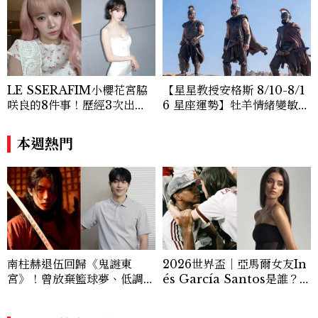
LE SSERAFIM小櫻花宮脇
【星星教授安格斯 8/10-8/1
咲良的8件事！歷經3次出
6 星座運勢】牡羊情緒變敏
道、嚴以律己的終極自我管理
感，雙子人際吸引力爆棚
王、靠「這招」養成17吋螞蟻
本週熱門
腰
南柱赫退伍回歸《鬼謎東
2026世界盃｜亞馬爾女友In
宮》！曾放棄籃球夢、低調捐
és García Santos是誰？2
獎學金，同款香氛是這款迪奧
1歲精緻神顏爆紅，與亞馬爾
經典男香
相差3歲、最想看Justin Bie