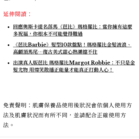
延伸閱讀：
回應奧斯卡提名落馬《芭比》瑪格羅比：當你擁有這麼
多祝福，你根本不可能覺得難過
《芭比Barbie》髮型10款盤點！瑪格羅比金髮波浪、
高顱頂馬尾⋯復古美式甜心熱潮擋不住
出演真人版芭比 瑪格羅比Margot Robbie：不只是金
髮尤物 用燦笑散播正能量才能真正打動人心！
免責聲明：肌膚保養品使用後狀況會依個人使用方
法及肌膚狀況而有所不同，並請配合正確使用方
法。