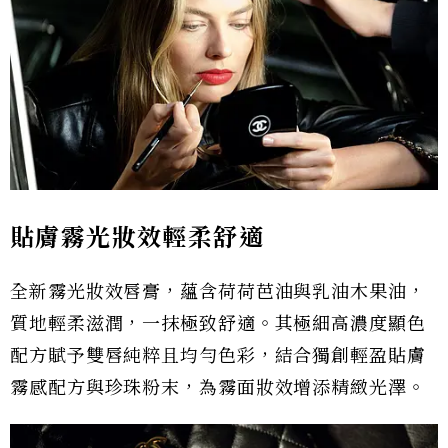
貼膚霧光妝效輕柔舒適
全新霧光妝效唇膏，蘊含荷荷芭油與乳油木果油，
質地輕柔滋潤，一抹極致舒適。其極細高濃度顯色
配方賦予雙唇純粹且均勻色彩，結合獨創輕盈貼膚
霧感配方與珍珠粉末，為霧面妝效增添精緻光澤。