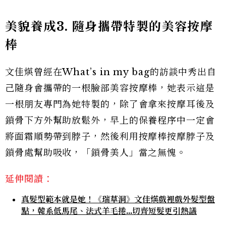
美貌
養成3
.
隨身攜帶特製的美容按摩
棒
文佳煐曾經在What’s in my bag的訪談中秀出自
己隨身會攜帶的一根臉部美容按摩棒，她表示這是
一根朋友專門為她特製的，除了會拿來按摩耳後及
鎖骨下方外幫助放鬆外，早上的保養程序中一定會
將面霜順勢帶到脖子，然後利用按摩棒按摩脖子及
鎖骨處幫助吸收，「鎖骨美人」當之無愧。
延伸閱讀：
真髮型範本就是她！《瑞草洞》文佳煐戲裡戲外髮型盤
點，韓系低馬尾、法式羊毛捲...切齊短髮更引熱議