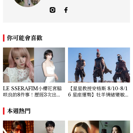
眼光觀察韓國，為韓國生活找樂趣。
你可能會喜歡
LE SSERAFIM小櫻花宮脇
【星星教授安格斯 8/10-8/1
咲良的8件事！歷經3次出
6 星座運勢】牡羊情緒變敏
道、嚴以律己的終極自我管理
感，雙子人際吸引力爆棚
王、靠「這招」養成17吋螞蟻
本週熱門
腰