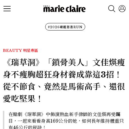
#2026裙襬澎澎RUN
BEAUTY
明星專區
《瑞草洞》「鎖骨美人」文佳煐瘦
身不瘦胸超狂身材養成靠這3招！
從不節食、竟然是馬術高手、還很
愛吃堅果！
在韓劇《瑞草洞》中飾演熱血新手律師的文佳煐再受矚
目，一起來看看身高169公分的她，如何長年維持體重只
有46公斤的秘訣！