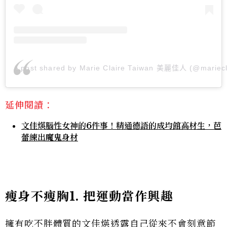
A post shared by Marie Claire Taiwan 美麗佳人 (@mariecl
延伸閱讀：
文佳煐腦性女神的6件事！精通德語的成均館高材生，芭
蕾練出魔鬼身材
瘦身不瘦胸1. 把運動當作興趣
擁有吃不胖體質的文佳煐透露自己從來不會刻意節