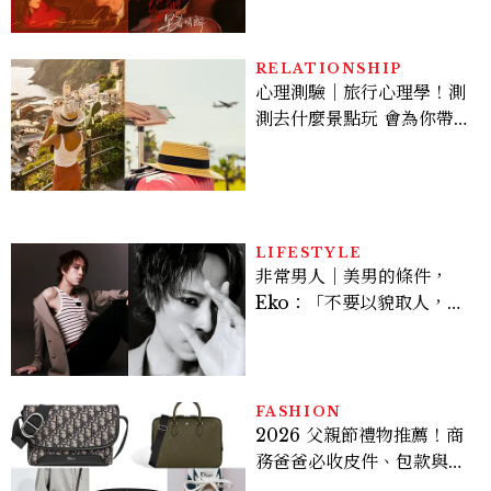
激吻獲讚慾感天花板
RELATIONSHIP
心理測驗｜旅行心理學！測
測去什麼景點玩 會為你帶來
好運
LIFESTYLE
非常男人｜美男的條件，
Eko：「不要以貌取人，內
在與外在同樣重要。」
FASHION
2026 父親節禮物推薦！商
務爸爸必收皮件、包款與鞋
履一次看