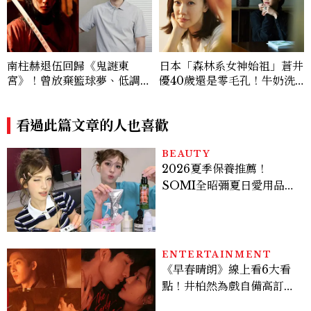
南柱赫退伍回歸《鬼謎東
日本「森林系女神始祖」蒼井
宮》！曾放棄籃球夢、低調捐
優40歲還是零毛孔！牛奶洗
獎學金，同款香氛是這款迪奧
臉、半身浴、豆漿飲...每天都
經典男香
在做
看過此篇文章的人也喜歡
BEAUTY
2026夏季保養推薦！
SOMI全昭彌夏日愛用品公
開，防曬、護髮、止汗、頭
皮保養10款好物一次看
ENTERTAINMENT
《早春晴朗》線上看6大看
點！井柏然為戲自備高訂，
孫千苦等地下戀轉正，雨夜