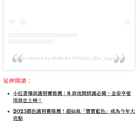
A post shared by MUN KA YOUNG (@m_kayoung)
延伸閱讀：
小紅書爆款護唇膏推薦：8 款夜間修護必備，金泰亨愛
用款也上榜！
2025潤色護唇膏推薦！超仙氣「寶寶藍色」成為今年大
亮點