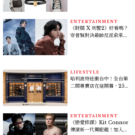
ENTERTAINMENT
《財閥 X 刑警2》好看嗎？
安普賢對決最帥反派俞承
豪，鄭恩彩接棒女主，開專
機、刷黑卡，用錢輾壓罪犯
的陳利手回來了，這次能玩
多大？
LIFESTYLE
哈利波特迷衝台中！全台第
二間專賣店在這開幕，25週
年限定周邊、托特包太值得
入手
ENTERTAINMENT
《戀愛修課》Kit Connor
傳演新一代獨眼龍！加入新