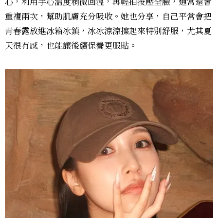
心，利用手心溫度稍微回溫，再輕拍按壓全臉，通常還會
重複兩次，幫助肌膚充分吸收。她也分享，自己平常會把
青春露放進冰箱冰鎮，冰冰涼涼擦起來特別舒服，尤其夏
天很有感，也能讓後續保養更服貼。