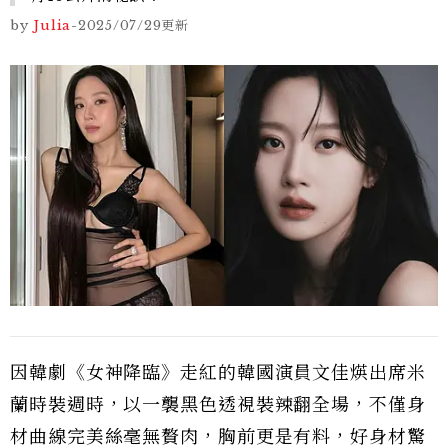
by
Julia
-
2025/07/29
更新
因韓劇《女神降臨》走紅的韓國演員文佳煐出席米
蘭時裝週時，以一襲黑色透視裝辣翻全場，不僅身
材曲線完美絲毫無贅肉，胸前更是有料，好身材驚